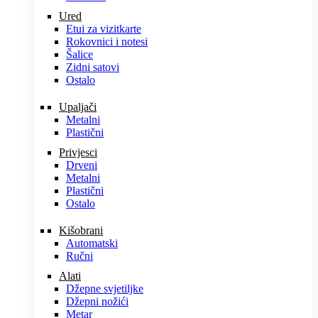
Ured
Etui za vizitkarte
Rokovnici i notesi
Šalice
Zidni satovi
Ostalo
Upaljači
Metalni
Plastični
Privjesci
Drveni
Metalni
Plastični
Ostalo
Kišobrani
Automatski
Ručni
Alati
Džepne svjetiljke
Džepni nožići
Metar