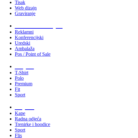
Tisak
Web dizajn
Graviranje
Tiskani materijali
Reklamni
Konferencijski
Uredski
Ambalaža
Pos / Point of Sale
Majice
T-Shirt
Polo
Premium
Fit
Sport
Odjeća
Kape
Radna odjeća
Trenirke i hoodice
Sport
Flis