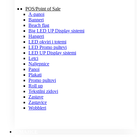
POS/Point of Sale
A-panoi
Banneri
Beach flag
Big LED UP Display sistemi
Hangeri
LED okviri i totemi
LED Promo pultevi
LED UP Display sistemi
Letci
Naljepnice
Panoi
Plakati
Promo pultovi
Roll up
Tekstilni zidovi
Zastave
Zastavice
Wobbleri
MAJICE