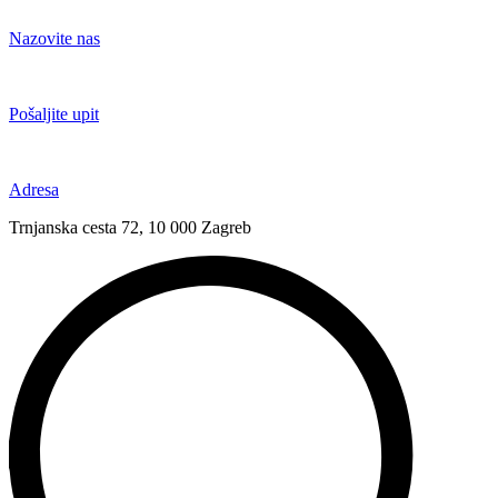
Idi
na
Nazovite nas
sadržaj
+385 91 6673 789
Pošaljite upit
novival@novival.hr
Adresa
Trnjanska cesta 72, 10 000 Zagreb