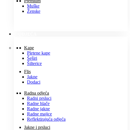
Premium
Muške
Ženske
ODJEĆA
Kape
Pletene kape
Šeširi
Šilterice
Flis
Jakne
Dodaci
Radna odjeća
Radni prsluci
Radne hlače
Radne jakne
Radne majice
Reflektirajuća odjeća
Jakne i prsluci