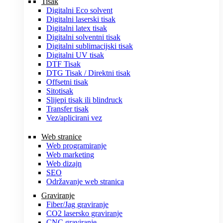
Tisak
Digitalni Eco solvent
Digitalni laserski tisak
Digitalni latex tisak
Digitalni solventni tisak
Digitalni sublimacijski tisak
Digitalni UV tisak
DTF Tisak
DTG Tisak / Direktni tisak
Offsetni tisak
Sitotisak
Slijepi tisak ili blindruck
Transfer tisak
Vez/aplicirani vez
Web stranice
Web programiranje
Web marketing
Web dizajn
SEO
Održavanje web stranica
Graviranje
Fiber/Jag graviranje
CO2 lasersko graviranje
CNC graviranje