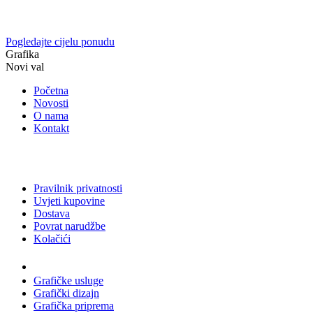
Pogledajte cijelu ponudu
Grafika
Novi val
Početna
Novosti
O nama
Kontakt
Pravilnik privatnosti
Uvjeti kupovine
Dostava
Povrat narudžbe
Kolačići
Usluge
Grafičke usluge
Grafički dizajn
Grafička priprema