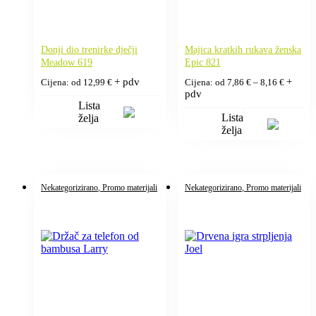
Donji dio trenirke dječji
Majica kratkih rukava ženska
Meadow 619
Epic 821
Raspon
+ pdv
+
Cijena: od
12,99
€
Cijena: od
7,86
€
–
8,16
€
cijena:
pdv
od
Lista
7,86 €
Lista
želja
do
želja
8,16 €
Nekategorizirano
, Promo materijali
Nekategorizirano
, Promo materijali