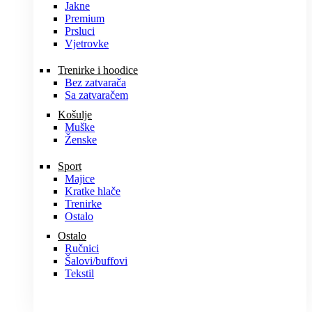
Jakne
Premium
Prsluci
Vjetrovke
Trenirke i hoodice
Bez zatvarača
Sa zatvaračem
Košulje
Muške
Ženske
Sport
Majice
Kratke hlače
Trenirke
Ostalo
Ostalo
Ručnici
Šalovi/buffovi
Tekstil