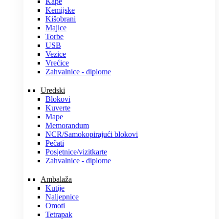
Kape
Kemijske
Kišobrani
Majice
Torbe
USB
Vezice
Vrećice
Zahvalnice - diplome
Uredski
Blokovi
Kuverte
Mape
Memorandum
NCR/Samokopirajući blokovi
Pečati
Posjetnice/vizitkarte
Zahvalnice - diplome
Ambalaža
Kutije
Naljepnice
Omoti
Tetrapak