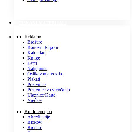
TISKANI MATERIJALI
Reklamni
Brošure
Bonovi - kuponi
Kalendari
Knjige
Letci
Naljepnice
Oslikavanje vozila
Plakati
Pozivnice
Pozivnice za vjenčanja
Ulaznice/Karte
Vrećice
Konferencijski
Akreditacije
Blokovi
Brošure