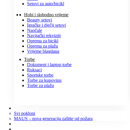
Setovi za auto/bicikl
Hobi i slobodno vrijeme
Beauty setovi
Igračke i dječji setovi
Naočale
Navijački rekviziti
Oprema za bicikl
Oprema za plažu
Vrijeme blagdana
Torbe
Dokument i laptop torbe
Ruksaci
Sportske torbe
Torbe za kupovinu
Torbe za plažu
POKLONI
Svi pokloni
MAUS – nova generacija zaštite od požara
O NAMA
KONTAKT