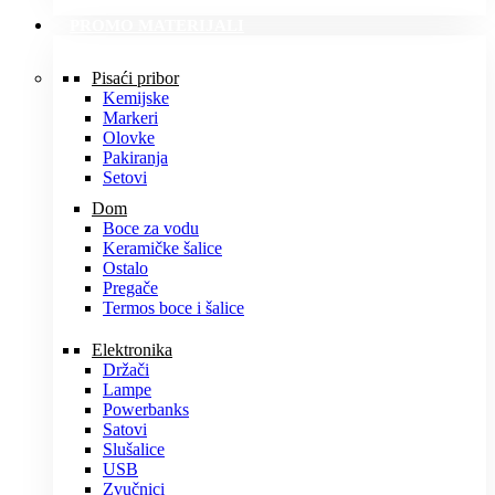
PROMO MATERIJALI
Pisaći pribor
Kemijske
Markeri
Olovke
Pakiranja
Setovi
Dom
Boce za vodu
Keramičke šalice
Ostalo
Pregače
Termos boce i šalice
Elektronika
Držači
Lampe
Powerbanks
Satovi
Slušalice
USB
Zvučnici