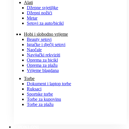
Alati
Džepne svjetiljke
Džepni nožići
Metar
Setovi za auto/bicikl
Hobi i slobodno vrijeme
Beauty setovi
Igračke i dječji setovi
Naočale
Navijački rekviziti
Oprema za bicikl
Oprema za plažu
Vrijeme blagdana
Torbe
Dokument i laptop torbe
Ruksaci
Sportske torbe
Torbe za kupovinu
Torbe za plažu
POKLONI