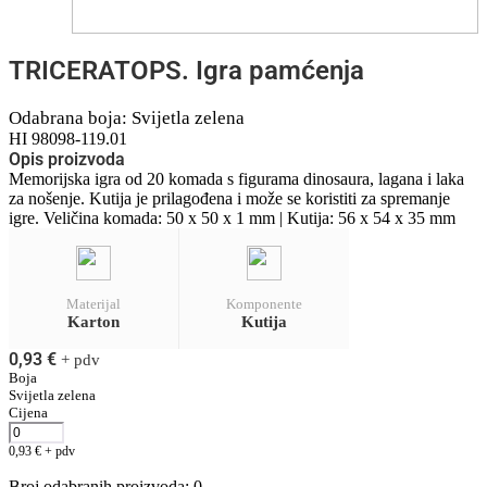
TRICERATOPS. Igra pamćenja
Odabrana boja: Svijetla zelena
HI 98098-119.01
Opis proizvoda
Memorijska igra od 20 komada s figurama dinosaura, lagana i laka
za nošenje. Kutija je prilagođena i može se koristiti za spremanje
igre. Veličina komada: 50 x 50 x 1 mm | Kutija: 56 x 54 x 35 mm
Materijal
Komponente
Karton
Kutija
0,93
€
+ pdv
Boja
Svijetla zelena
Cijena
0,93
€
+ pdv
Broj odabranih proizvoda
:
0