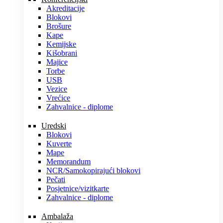
Akreditacije
Blokovi
Brošure
Kape
Kemijske
Kišobrani
Majice
Torbe
USB
Vezice
Vrećice
Zahvalnice - diplome
Uredski
Blokovi
Kuverte
Mape
Memorandum
NCR/Samokopirajući blokovi
Pečati
Posjetnice/vizitkarte
Zahvalnice - diplome
Ambalaža