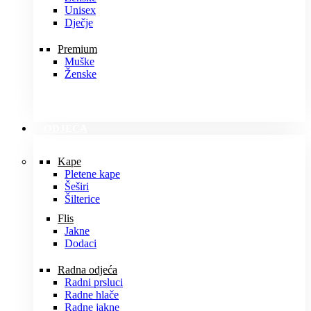
Unisex
Dječje
Premium
Muške
Ženske
ODJEĆA
Kape
Pletene kape
Šeširi
Šilterice
Flis
Jakne
Dodaci
Radna odjeća
Radni prsluci
Radne hlače
Radne jakne