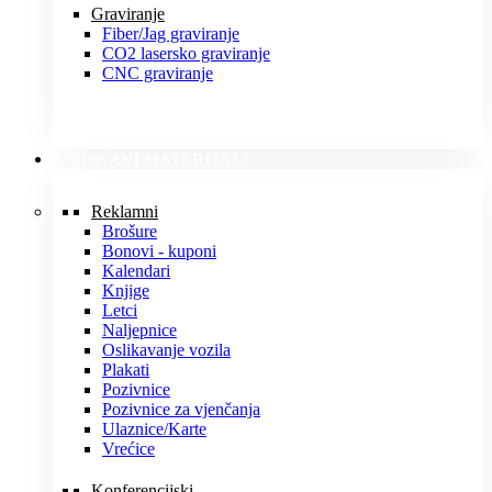
Graviranje
Fiber/Jag graviranje
CO2 lasersko graviranje
CNC graviranje
TISKANI MATERIJALI
Reklamni
Brošure
Bonovi - kuponi
Kalendari
Knjige
Letci
Naljepnice
Oslikavanje vozila
Plakati
Pozivnice
Pozivnice za vjenčanja
Ulaznice/Karte
Vrećice
Konferencijski