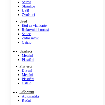
Satovi
Slušalice
USB
Zvučnici
Ured
Etui za vizitkarte
Rokovnici i notesi
Šalice
Zidni satovi
Ostalo
Upaljači
Metalni
Plastični
Privjesci
Drveni
Metalni
Plastični
Ostalo
Kišobrani
Automatski
Ručni