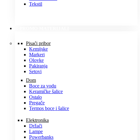
Tekstil
PROMO MATERIJALI
Pisaći pribor
Kemijske
Markeri
Olovke
Pakiranja
Setovi
Dom
Boce za vodu
Keramičke šalice
Ostalo
Pregače
Termos boce i šalice
Elektronika
Držači
Lampe
Powerbanks