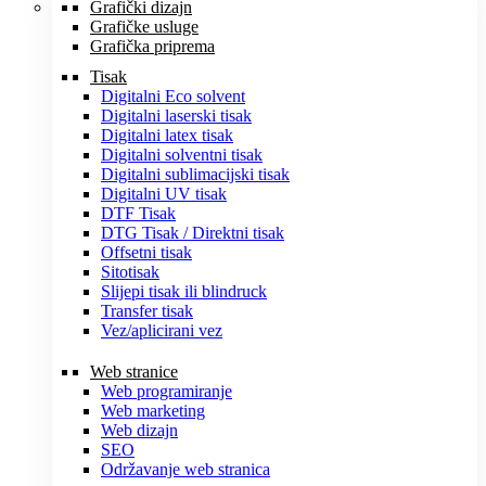
Grafički dizajn
Grafičke usluge
Grafička priprema
Tisak
Digitalni Eco solvent
Digitalni laserski tisak
Digitalni latex tisak
Digitalni solventni tisak
Digitalni sublimacijski tisak
Digitalni UV tisak
DTF Tisak
DTG Tisak / Direktni tisak
Offsetni tisak
Sitotisak
Slijepi tisak ili blindruck
Transfer tisak
Vez/aplicirani vez
Web stranice
Web programiranje
Web marketing
Web dizajn
SEO
Održavanje web stranica