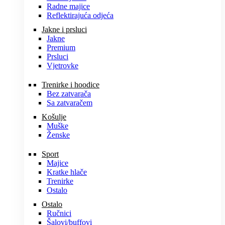
Radne majice
Reflektirajuća odjeća
Jakne i prsluci
Jakne
Premium
Prsluci
Vjetrovke
Trenirke i hoodice
Bez zatvarača
Sa zatvaračem
Košulje
Muške
Ženske
Sport
Majice
Kratke hlače
Trenirke
Ostalo
Ostalo
Ručnici
Šalovi/buffovi