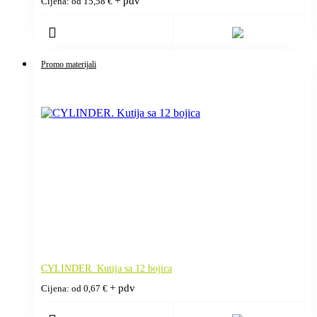
+ pdv
Cijena: od
15,58
€
Promo materijali
CYLINDER. Kutija sa 12 bojica
+ pdv
Cijena: od
0,67
€