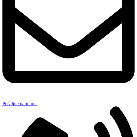
Pošaljite nam upit