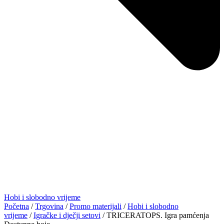
Hobi i slobodno vrijeme
Početna
/
Trgovina
/
Promo materijali
/
Hobi i slobodno
vrijeme
/
Igračke i dječji setovi
/ TRICERATOPS. Igra pamćenja