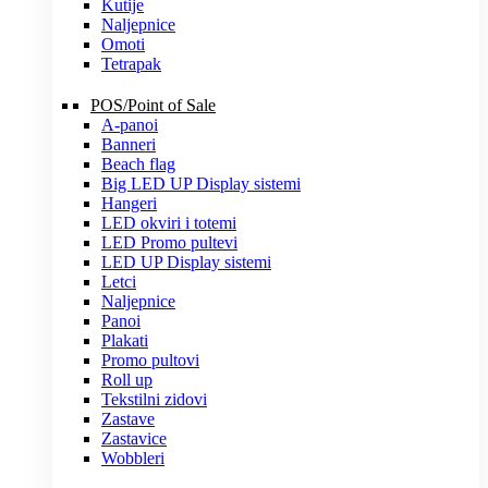
Kutije
Naljepnice
Omoti
Tetrapak
POS/Point of Sale
A-panoi
Banneri
Beach flag
Big LED UP Display sistemi
Hangeri
LED okviri i totemi
LED Promo pultevi
LED UP Display sistemi
Letci
Naljepnice
Panoi
Plakati
Promo pultovi
Roll up
Tekstilni zidovi
Zastave
Zastavice
Wobbleri