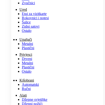
Zvučnici
Ured
Etui za vizitkarte
Rokovnici i notesi
Šalice
Zidni satovi
Ostalo
Upaljači
Metalni
Plastični
Privjesci
Drveni
Metalni
Plastični
Ostalo
Kišobrani
Automatski
Ručni
Alati
Džepne svjetiljke
Džepni nožići