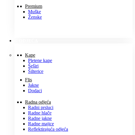
Premium
Muške
Ženske
ODJEĆA
Kape
Pletene kape
Šeširi
Šilterice
Flis
Jakne
Dodaci
Radna odjeća
Radni prsluci
Radne hlače
Radne jakne
Radne majice
Reflektirajuća odjeća