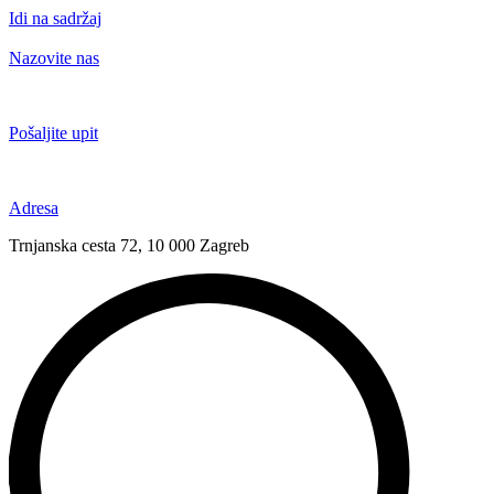
Idi na sadržaj
Nazovite nas
+385 91 6673 789
Pošaljite upit
novival@novival.hr
Adresa
Trnjanska cesta 72, 10 000 Zagreb