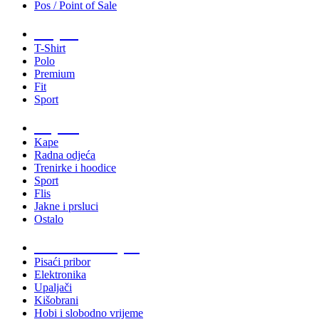
Pos / Point of Sale
Majice
T-Shirt
Polo
Premium
Fit
Sport
Odjeća
Kape
Radna odjeća
Trenirke i hoodice
Sport
Flis
Jakne i prsluci
Ostalo
Promo materijali
Pisaći pribor
Elektronika
Upaljači
Kišobrani
Hobi i slobodno vrijeme