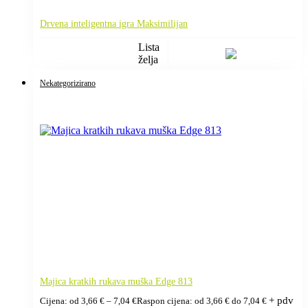
Drvena inteligentna igra Maksimilijan
Lista
želja
Nekategorizirano
Majica kratkih rukava muška Edge 813
+ pdv
Cijena: od
3,66
€
–
7,04
€
Raspon cijena: od 3,66 € do 7,04 €