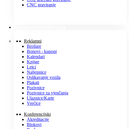
CNC graviranje
TISKANI MATERIJALI
Reklamni
Brošure
Bonovi - kuponi
Kalendari
Knjige
Letci
Naljepnice
Oslikavanje vozila
Plakati
Pozivnice
Pozivnice za vjenčanja
Ulaznice/Karte
Vrećice
Konferencijski
Akreditacije
Blokovi