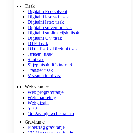
Tisak
Digitalni Eco solvent
Digitalni laserski tisak
Digitalni latex tisak
Digitalni solventni tisak
Digitalni sublimacijski tisak
Digitalni UV tisak
DTF Tisak
DTG Tisak / Direktni tisak
Offsetni tisak
Sitotisak
Slijepi tisak ili blindruck
Transfer tisak
Vez/aplicirani vez
Web stranice
Web programiranje
Web marketing
Web dizajn
SEO
Održavanje web stranica
Graviranje
Fiber/Jag graviranje
CO2 lasersko graviranje