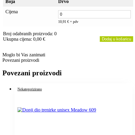
Boja
Drvo
Cijena
10,91
€
+ pdv
Broj odabranih proizvoda
:
0
Ukupna cijena
:
0,00
€
Dodaj u košaricu
0
Items,
Moglo bi Vas zanimati
Total
Povezani proizvodi
$0.00
Povezani proizvodi
Nekategorizirano