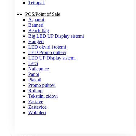
Tetrapak
POS/Point of Sale
A-panoi
Banneri
Beach flag
Big LED UP Display sistemi
Hangeri
LED okviri i totemi
LED Promo pultevi
LED UP Display sistemi
Letci
Naljepnice
Panoi
Plakati
Promo pultovi
Roll up
Tekstilni zidovi
Zastave
Zastavice
Wobbleri