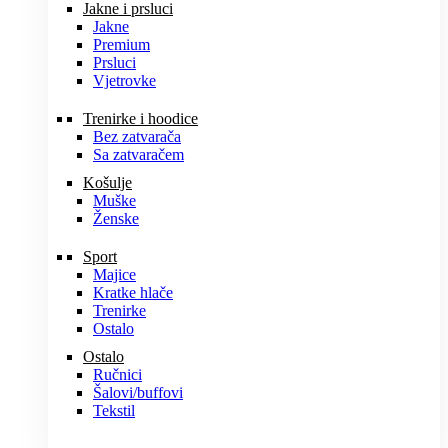
Jakne i prsluci
Jakne
Premium
Prsluci
Vjetrovke
Trenirke i hoodice
Bez zatvarača
Sa zatvaračem
Košulje
Muške
Ženske
Sport
Majice
Kratke hlače
Trenirke
Ostalo
Ostalo
Ručnici
Šalovi/buffovi
Tekstil