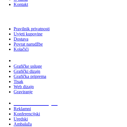
Kontakt
Pravilnik privatnosti
Uvjeti kupovine
Dostava
Povrat narudžbe
Kolačići
Usluge
Grafičke usluge
Grafički dizajn
Grafička priprema
Tisak
Web dizajn
Graviranje
Tiskani materijali
Reklamni
Konferencijski
Uredski
Ambalaža