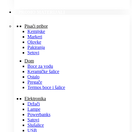
PROMO MATERIJALI
Pisaći pribor
Kemijske
Markeri
Olovke
Pakiranja
Setovi
Dom
Boce za vodu
Keramičke šalice
Ostalo
Pregače
Termos boce i šalice
Elektronika
Držači
Lampe
Powerbanks
Satovi
Slušalice
USB