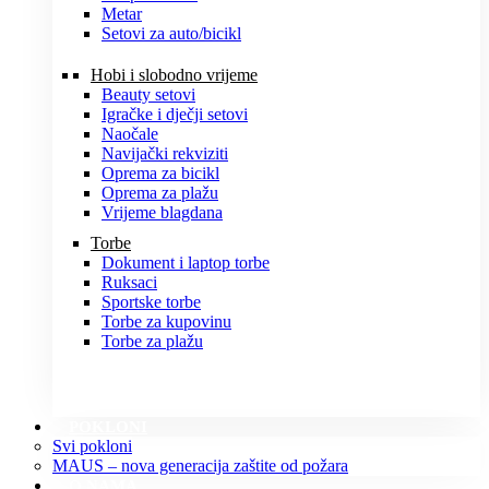
Metar
Setovi za auto/bicikl
Hobi i slobodno vrijeme
Beauty setovi
Igračke i dječji setovi
Naočale
Navijački rekviziti
Oprema za bicikl
Oprema za plažu
Vrijeme blagdana
Torbe
Dokument i laptop torbe
Ruksaci
Sportske torbe
Torbe za kupovinu
Torbe za plažu
POKLONI
Svi pokloni
MAUS – nova generacija zaštite od požara
O NAMA