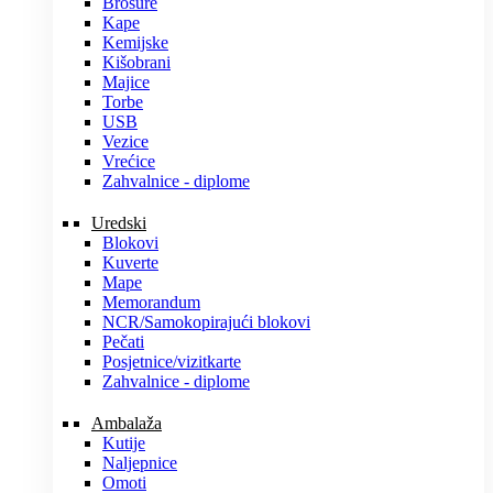
Brošure
Kape
Kemijske
Kišobrani
Majice
Torbe
USB
Vezice
Vrećice
Zahvalnice - diplome
Uredski
Blokovi
Kuverte
Mape
Memorandum
NCR/Samokopirajući blokovi
Pečati
Posjetnice/vizitkarte
Zahvalnice - diplome
Ambalaža
Kutije
Naljepnice
Omoti