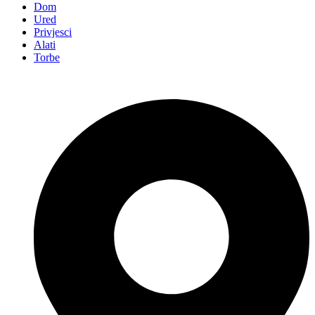
Dom
Ured
Privjesci
Alati
Torbe