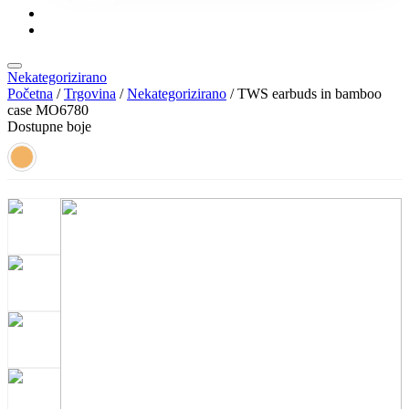
KONTAKT
KATALOZI
Nekategorizirano
Početna
/
Trgovina
/
Nekategorizirano
/ TWS earbuds in bamboo
case MO6780
Dostupne boje