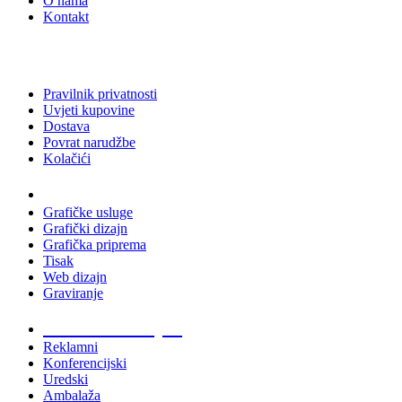
O nama
Kontakt
Pravilnik privatnosti
Uvjeti kupovine
Dostava
Povrat narudžbe
Kolačići
Usluge
Grafičke usluge
Grafički dizajn
Grafička priprema
Tisak
Web dizajn
Graviranje
Tiskani materijali
Reklamni
Konferencijski
Uredski
Ambalaža