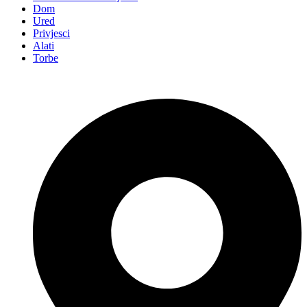
Dom
Ured
Privjesci
Alati
Torbe