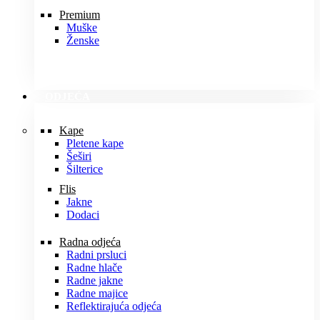
Premium
Muške
Ženske
ODJEĆA
Kape
Pletene kape
Šeširi
Šilterice
Flis
Jakne
Dodaci
Radna odjeća
Radni prsluci
Radne hlače
Radne jakne
Radne majice
Reflektirajuća odjeća