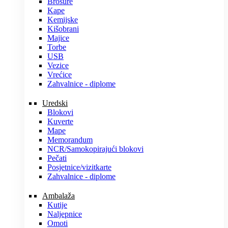
Brošure
Kape
Kemijske
Kišobrani
Majice
Torbe
USB
Vezice
Vrećice
Zahvalnice - diplome
Uredski
Blokovi
Kuverte
Mape
Memorandum
NCR/Samokopirajući blokovi
Pečati
Posjetnice/vizitkarte
Zahvalnice - diplome
Ambalaža
Kutije
Naljepnice
Omoti