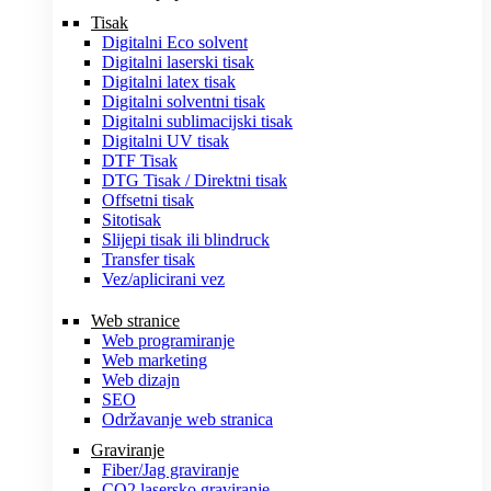
Tisak
Digitalni Eco solvent
Digitalni laserski tisak
Digitalni latex tisak
Digitalni solventni tisak
Digitalni sublimacijski tisak
Digitalni UV tisak
DTF Tisak
DTG Tisak / Direktni tisak
Offsetni tisak
Sitotisak
Slijepi tisak ili blindruck
Transfer tisak
Vez/aplicirani vez
Web stranice
Web programiranje
Web marketing
Web dizajn
SEO
Održavanje web stranica
Graviranje
Fiber/Jag graviranje
CO2 lasersko graviranje