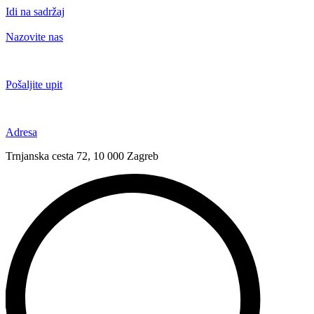
Idi na sadržaj
Nazovite nas
+385 91 6673 789
Pošaljite upit
novival@novival.hr
Adresa
Trnjanska cesta 72, 10 000 Zagreb