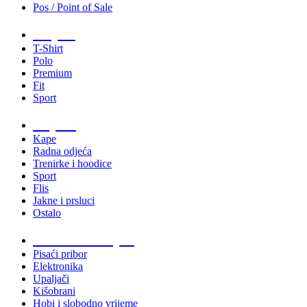
Pos / Point of Sale
Majice
T-Shirt
Polo
Premium
Fit
Sport
Odjeća
Kape
Radna odjeća
Trenirke i hoodice
Sport
Flis
Jakne i prsluci
Ostalo
Promo materijali
Pisaći pribor
Elektronika
Upaljači
Kišobrani
Hobi i slobodno vrijeme