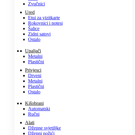
Zvučnici
Ured
Etui za vizitkarte
Rokovnici i notesi
Šalice
Zidni satovi
Ostalo
Upaljači
Metalni
Plastični
Privjesci
Drveni
Metalni
Plastični
Ostalo
Kišobrani
Automatski
Ručni
Alati
Džepne svjetiljke
Džepni nožići