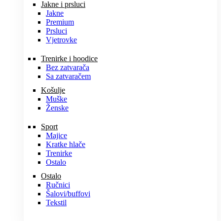
Jakne i prsluci
Jakne
Premium
Prsluci
Vjetrovke
Trenirke i hoodice
Bez zatvarača
Sa zatvaračem
Košulje
Muške
Ženske
Sport
Majice
Kratke hlače
Trenirke
Ostalo
Ostalo
Ručnici
Šalovi/buffovi
Tekstil