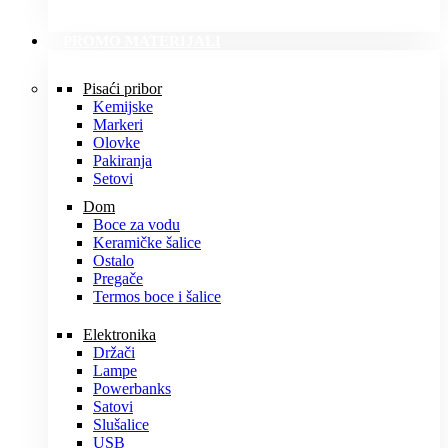
PROMO MATERIJALI
Pisaći pribor
Kemijske
Markeri
Olovke
Pakiranja
Setovi
Dom
Boce za vodu
Keramičke šalice
Ostalo
Pregače
Termos boce i šalice
Elektronika
Držači
Lampe
Powerbanks
Satovi
Slušalice
USB