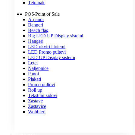
Tetrapak
POS/Point of Sale
A-panoi
Banneri
Beach flag
Big LED UP Display sistemi
Hangeri
LED okviri i totemi
LED Promo pultevi
LED UP Display sistemi
Letci
Naljepnice
Panoi
Plakati
Promo pultovi
Roll up
Tekstilni zidovi
Zastave
Zastavice
Wobbleri