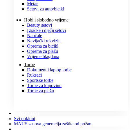
Metar
Setovi za auto/bicikl
Hobi i slobodno vrijeme
Beauty setovi
Igračke i dječji setovi
Naočale
Navijački rekviziti
Oprema za bicikl
Oprema za plažu
Vrijeme blagdana
Torbe
Dokument i laptop torbe
Ruksaci
Sportske torbe
Torbe za kupovinu
Torbe za plažu
POKLONI
Svi pokloni
MAUS – nova generacija zaštite od požara
O NAMA