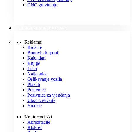
CNC graviranje
TISKANI MATERIJALI
Reklamni
Brošure
Bonovi - kuponi
Kalendari
Knjige
Letci
Naljepnice
Oslikavanje vozila
Plakati
Pozivnice
Pozivnice za vjenčanja
Ulaznice/Karte
Vrećice
Konferencijski
Akreditacije
Blokovi