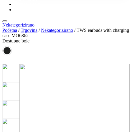
KONTAKT
KATALOZI
Nekategorizirano
Početna
/
Trgovina
/
Nekategorizirano
/ TWS earbuds with charging
case MO6862
Dostupne boje