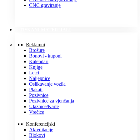
CNC graviranje
TISKANI MATERIJALI
Reklamni
Brošure
Bonovi - kuponi
Kalendari
Knjige
Letci
Naljepnice
Oslikavanje vozila
Plakati
Pozivnice
Pozivnice za vjenčanja
Ulaznice/Karte
Vrećice
Konferencijski
Akreditacije
Blokovi