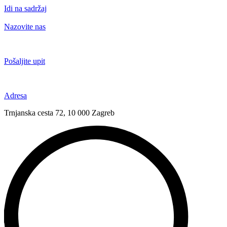
Idi na sadržaj
Nazovite nas
+385 91 6673 789
Pošaljite upit
novival@novival.hr
Adresa
Trnjanska cesta 72, 10 000 Zagreb