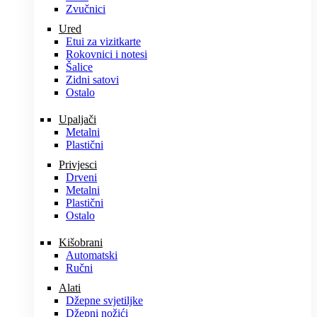
Zvučnici
Ured
Etui za vizitkarte
Rokovnici i notesi
Šalice
Zidni satovi
Ostalo
Upaljači
Metalni
Plastični
Privjesci
Drveni
Metalni
Plastični
Ostalo
Kišobrani
Automatski
Ručni
Alati
Džepne svjetiljke
Džepni nožići