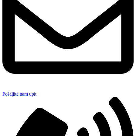
Pošaljite nam upit