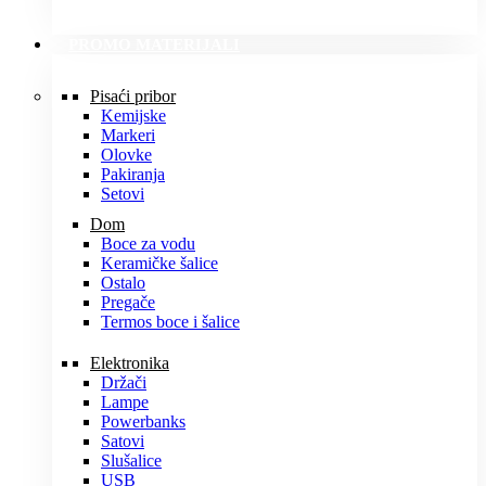
PROMO MATERIJALI
Pisaći pribor
Kemijske
Markeri
Olovke
Pakiranja
Setovi
Dom
Boce za vodu
Keramičke šalice
Ostalo
Pregače
Termos boce i šalice
Elektronika
Držači
Lampe
Powerbanks
Satovi
Slušalice
USB