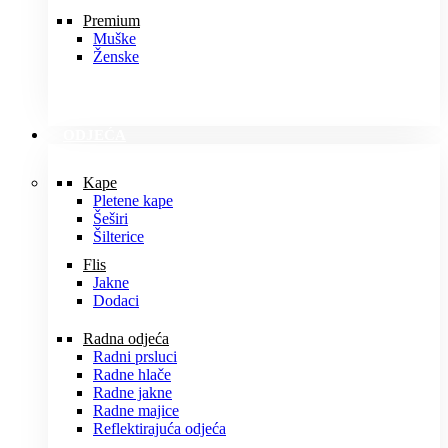
Premium
Muške
Ženske
ODJEĆA
Kape
Pletene kape
Šeširi
Šilterice
Flis
Jakne
Dodaci
Radna odjeća
Radni prsluci
Radne hlače
Radne jakne
Radne majice
Reflektirajuća odjeća