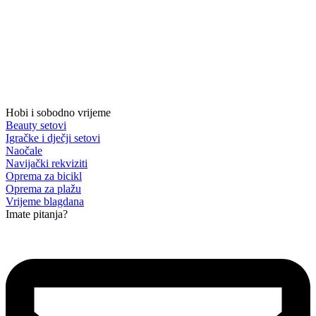
Hobi i sobodno vrijeme
Beauty setovi
Igračke i dječji setovi
Naočale
Navijački rekviziti
Oprema za bicikl
Oprema za plažu
Vrijeme blagdana
Imate pitanja?