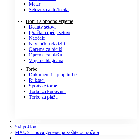
Metar
Setovi za auto/bicikl
Hobi i slobodno vrijeme
Beauty setovi
Igračke i dječji setovi
Naočale
Navijački rekviziti
Oprema za bicikl
Oprema za plažu
Vrijeme blagdana
Torbe
Dokument i laptop torbe
Ruksaci
Sportske torbe
Torbe za kupovinu
Torbe za plažu
POKLONI
Svi pokloni
MAUS – nova generacija zaštite od požara
O NAMA