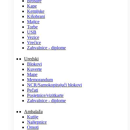
Brošure
Kape
Kemijske
Kišobrani
Majice
Torbe
USB
Vezice
Vrećice
Zahvalnice - diplome
Uredski
Blokovi
Kuverte
Mape
Memorandum
NCR/Samokopirajući blokovi
Pečati
Posjetnice/vizitkarte
Zahvalnice - diplome
Ambalaža
Kutije
Naljepnice
Omoti