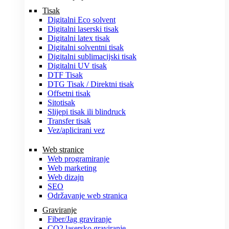
Tisak
Digitalni Eco solvent
Digitalni laserski tisak
Digitalni latex tisak
Digitalni solventni tisak
Digitalni sublimacijski tisak
Digitalni UV tisak
DTF Tisak
DTG Tisak / Direktni tisak
Offsetni tisak
Sitotisak
Slijepi tisak ili blindruck
Transfer tisak
Vez/aplicirani vez
Web stranice
Web programiranje
Web marketing
Web dizajn
SEO
Održavanje web stranica
Graviranje
Fiber/Jag graviranje
CO2 lasersko graviranje