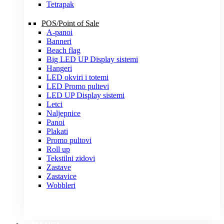
Tetrapak
POS/Point of Sale
A-panoi
Banneri
Beach flag
Big LED UP Display sistemi
Hangeri
LED okviri i totemi
LED Promo pultevi
LED UP Display sistemi
Letci
Naljepnice
Panoi
Plakati
Promo pultovi
Roll up
Tekstilni zidovi
Zastave
Zastavice
Wobbleri