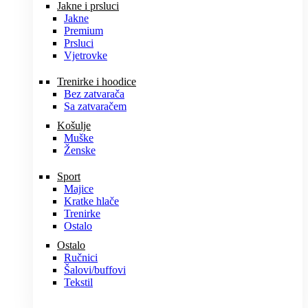
Jakne i prsluci
Jakne
Premium
Prsluci
Vjetrovke
Trenirke i hoodice
Bez zatvarača
Sa zatvaračem
Košulje
Muške
Ženske
Sport
Majice
Kratke hlače
Trenirke
Ostalo
Ostalo
Ručnici
Šalovi/buffovi
Tekstil