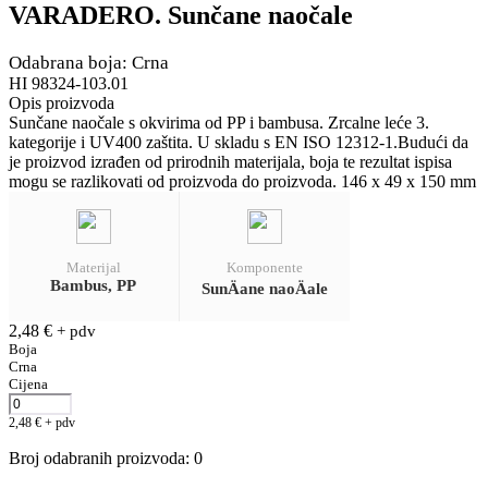
VARADERO. Sunčane naočale
Odabrana boja: Crna
HI 98324-103.01
Opis proizvoda
Sunčane naočale s okvirima od PP i bambusa. Zrcalne leće 3.
kategorije i UV400 zaštita. U skladu s EN ISO 12312-1.Budući da
je proizvod izrađen od prirodnih materijala, boja te rezultat ispisa
mogu se razlikovati od proizvoda do proizvoda. 146 x 49 x 150 mm
Materijal
Komponente
Bambus, PP
SunÄane naoÄale
2,48
€
+ pdv
Boja
Crna
Cijena
2,48
€
+ pdv
Broj odabranih proizvoda
:
0