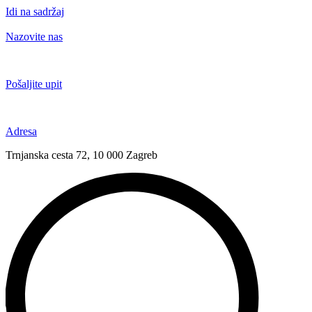
Idi na sadržaj
Nazovite nas
+385 91 6673 789
Pošaljite upit
novival@novival.hr
Adresa
Trnjanska cesta 72, 10 000 Zagreb