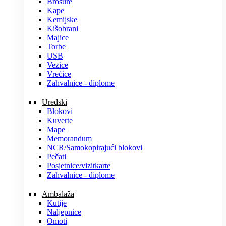
Brošure
Kape
Kemijske
Kišobrani
Majice
Torbe
USB
Vezice
Vrećice
Zahvalnice - diplome
Uredski
Blokovi
Kuverte
Mape
Memorandum
NCR/Samokopirajući blokovi
Pečati
Posjetnice/vizitkarte
Zahvalnice - diplome
Ambalaža
Kutije
Naljepnice
Omoti