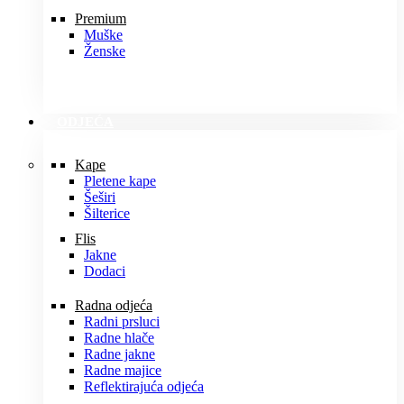
Premium
Muške
Ženske
ODJEĆA
Kape
Pletene kape
Šeširi
Šilterice
Flis
Jakne
Dodaci
Radna odjeća
Radni prsluci
Radne hlače
Radne jakne
Radne majice
Reflektirajuća odjeća