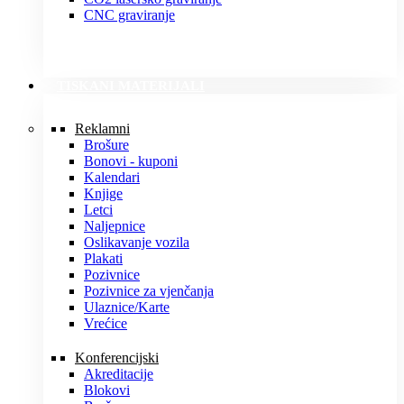
CNC graviranje
TISKANI MATERIJALI
Reklamni
Brošure
Bonovi - kuponi
Kalendari
Knjige
Letci
Naljepnice
Oslikavanje vozila
Plakati
Pozivnice
Pozivnice za vjenčanja
Ulaznice/Karte
Vrećice
Konferencijski
Akreditacije
Blokovi