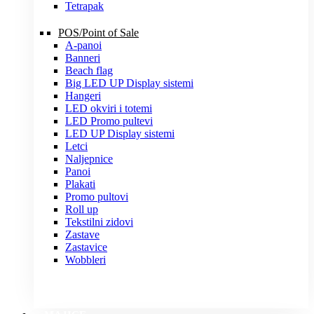
Tetrapak
POS/Point of Sale
A-panoi
Banneri
Beach flag
Big LED UP Display sistemi
Hangeri
LED okviri i totemi
LED Promo pultevi
LED UP Display sistemi
Letci
Naljepnice
Panoi
Plakati
Promo pultovi
Roll up
Tekstilni zidovi
Zastave
Zastavice
Wobbleri