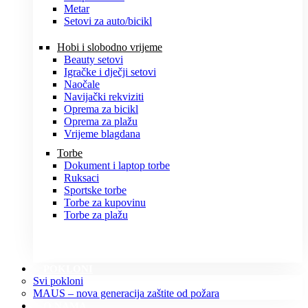
Metar
Setovi za auto/bicikl
Hobi i slobodno vrijeme
Beauty setovi
Igračke i dječji setovi
Naočale
Navijački rekviziti
Oprema za bicikl
Oprema za plažu
Vrijeme blagdana
Torbe
Dokument i laptop torbe
Ruksaci
Sportske torbe
Torbe za kupovinu
Torbe za plažu
POKLONI
Svi pokloni
MAUS – nova generacija zaštite od požara
O NAMA