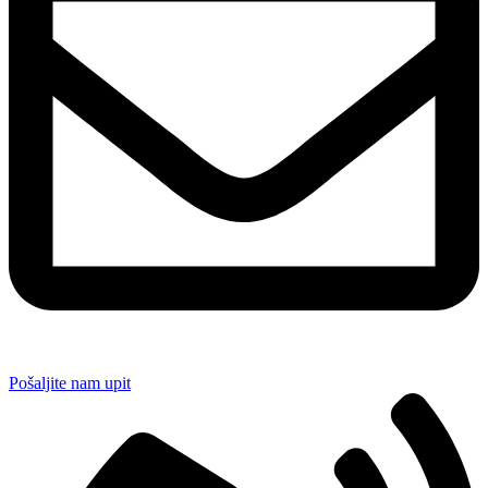
Pošaljite nam upit