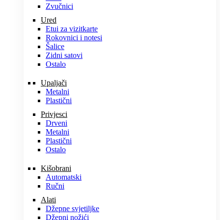
Zvučnici
Ured
Etui za vizitkarte
Rokovnici i notesi
Šalice
Zidni satovi
Ostalo
Upaljači
Metalni
Plastični
Privjesci
Drveni
Metalni
Plastični
Ostalo
Kišobrani
Automatski
Ručni
Alati
Džepne svjetiljke
Džepni nožići