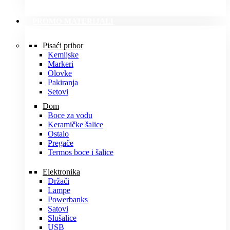
PROMO MATERIJALI
Pisaći pribor
Kemijske
Markeri
Olovke
Pakiranja
Setovi
Dom
Boce za vodu
Keramičke šalice
Ostalo
Pregače
Termos boce i šalice
Elektronika
Držači
Lampe
Powerbanks
Satovi
Slušalice
USB