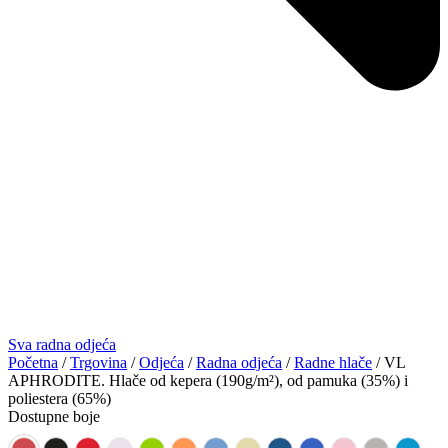
Sva radna odjeća
Početna
/
Trgovina
/
Odjeća
/
Radna odjeća
/
Radne hlače
/ VL
APHRODITE. Hlače od kepera (190g/m²), od pamuka (35%) i
poliestera (65%)
Dostupne boje