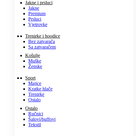
Jakne i prsluci
Jakne
Premium
Prsluci
Vjetrovke
Trenirke i hoodice
Bez zatvarača
Sa zatvaračem
Košulje
Muške
Ženske
Sport
Majice
Kratke hlače
Trenirke
Ostalo
Ostalo
Ručnici
Šalovi/buffovi
Tekstil