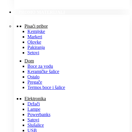
PROMO MATERIJALI
Pisaći pribor
Kemijske
Markeri
Olovke
Pakiranja
Setovi
Dom
Boce za vodu
Keramičke šalice
Ostalo
Pregače
Termos boce i šalice
Elektronika
Držači
Lampe
Powerbanks
Satovi
Slušalice
USB