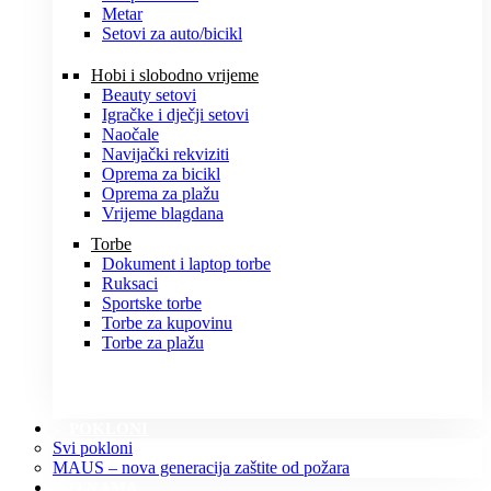
Metar
Setovi za auto/bicikl
Hobi i slobodno vrijeme
Beauty setovi
Igračke i dječji setovi
Naočale
Navijački rekviziti
Oprema za bicikl
Oprema za plažu
Vrijeme blagdana
Torbe
Dokument i laptop torbe
Ruksaci
Sportske torbe
Torbe za kupovinu
Torbe za plažu
POKLONI
Svi pokloni
MAUS – nova generacija zaštite od požara
O NAMA