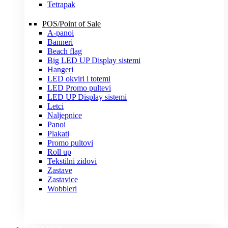
Tetrapak
POS/Point of Sale
A-panoi
Banneri
Beach flag
Big LED UP Display sistemi
Hangeri
LED okviri i totemi
LED Promo pultevi
LED UP Display sistemi
Letci
Naljepnice
Panoi
Plakati
Promo pultovi
Roll up
Tekstilni zidovi
Zastave
Zastavice
Wobbleri