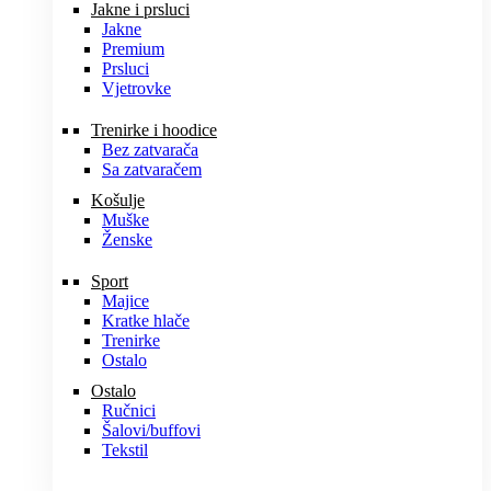
Jakne i prsluci
Jakne
Premium
Prsluci
Vjetrovke
Trenirke i hoodice
Bez zatvarača
Sa zatvaračem
Košulje
Muške
Ženske
Sport
Majice
Kratke hlače
Trenirke
Ostalo
Ostalo
Ručnici
Šalovi/buffovi
Tekstil