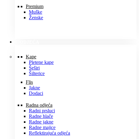
Premium
Muške
Ženske
ODJEĆA
Kape
Pletene kape
Šeširi
Šilterice
Flis
Jakne
Dodaci
Radna odjeća
Radni prsluci
Radne hlače
Radne jakne
Radne majice
Reflektirajuća odjeća