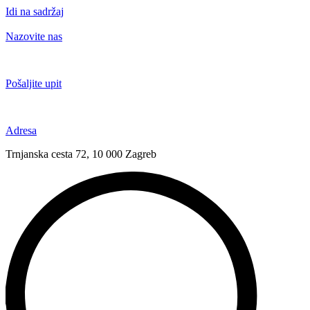
Idi na sadržaj
Nazovite nas
+385 91 6673 789
Pošaljite upit
novival@novival.hr
Adresa
Trnjanska cesta 72, 10 000 Zagreb