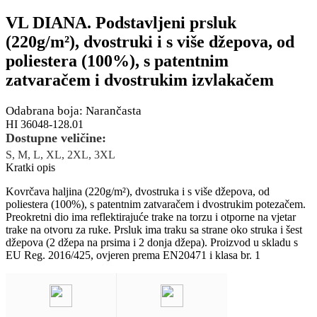
VL DIANA. Podstavljeni prsluk
(220g/m²), dvostruki i s više džepova, od
poliestera (100%), s patentnim
zatvaračem i dvostrukim izvlakačem
Odabrana boja: Narančasta
HI 36048-128.01
Dostupne veličine:
S, M, L, XL, 2XL, 3XL
Kratki opis
Kovrčava haljina (220g/m²), dvostruka i s više džepova, od
poliestera (100%), s patentnim zatvaračem i dvostrukim potezačem.
Preokretni dio ima reflektirajuće trake na torzu i otporne na vjetar
trake na otvoru za ruke. Prsluk ima traku sa strane oko struka i šest
džepova (2 džepa na prsima i 2 donja džepa). Proizvod u skladu s
EU Reg. 2016/425, ovjeren prema EN20471 i klasa br. 1