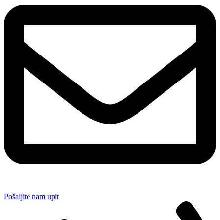
Pošaljite nam upit