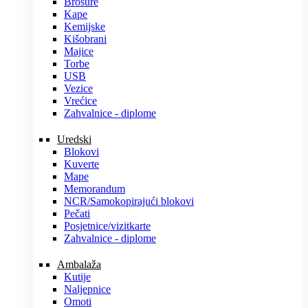
Brošure
Kape
Kemijske
Kišobrani
Majice
Torbe
USB
Vezice
Vrećice
Zahvalnice - diplome
Uredski
Blokovi
Kuverte
Mape
Memorandum
NCR/Samokopirajući blokovi
Pečati
Posjetnice/vizitkarte
Zahvalnice - diplome
Ambalaža
Kutije
Naljepnice
Omoti