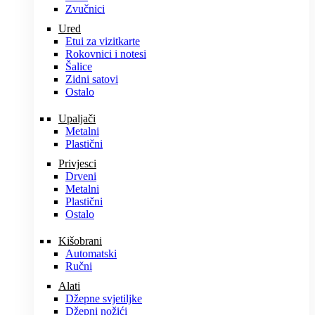
Zvučnici
Ured
Etui za vizitkarte
Rokovnici i notesi
Šalice
Zidni satovi
Ostalo
Upaljači
Metalni
Plastični
Privjesci
Drveni
Metalni
Plastični
Ostalo
Kišobrani
Automatski
Ručni
Alati
Džepne svjetiljke
Džepni nožići