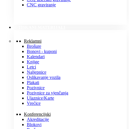
CNC graviranje
TISKANI MATERIJALI
Reklamni
Brošure
Bonovi - kuponi
Kalendari
Knjige
Letci
Naljepnice
Oslikavanje vozila
Plakati
Pozivnice
Pozivnice za vjenčanja
Ulaznice/Karte
Vrećice
Konferencijski
Akreditacije
Blokovi