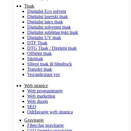
Tisak
Digitalni Eco solvent
Digitalni laserski tisak
Digitalni latex tisak
Digitalni solventni tisak
Digitalni sublimacijski tisak
Digitalni UV tisak
DTF Tisak
DTG Tisak / Direktni tisak
Offsetni tisak
Sitotisak
Slijepi tisak ili blindruck
Transfer tisak
Vez/aplicirani vez
Web stranice
Web programiranje
Web marketing
Web dizajn
SEO
Održavanje web stranica
Graviranje
Fiber/Jag graviranje
CO2 lasersko graviranje