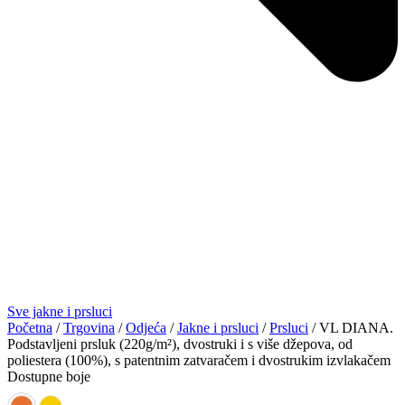
Sve jakne i prsluci
Početna
/
Trgovina
/
Odjeća
/
Jakne i prsluci
/
Prsluci
/ VL DIANA.
Podstavljeni prsluk (220g/m²), dvostruki i s više džepova, od
poliestera (100%), s patentnim zatvaračem i dvostrukim izvlakačem
Dostupne boje