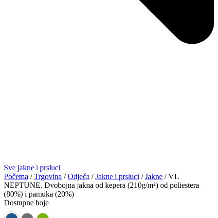
Sve jakne i prsluci
Početna
/
Trgovina
/
Odjeća
/
Jakne i prsluci
/
Jakne
/ VL
NEPTUNE. Dvobojna jakna od kepera (210g/m²) od poliestera
(80%) i pamuka (20%)
Dostupne boje