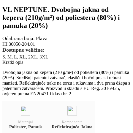
VL NEPTUNE. Dvobojna jakna od
kepera (210g/m²) od poliestera (80%) i
pamuka (20%)
Odabrana boja: Plava
HI 36050-204.01
Dostupne veličine:
S, M, L, XL, 2XL, 3XL
Kratki opis
Dvobojna jakna od kepera (210 g/m²) od poliestera (80%) i pamuka
(20%). Središnji patentni zatvarač, elastični bočni pojas i rebrasti
manžeti. Reflektirajuće trake na torzu i rukavima i dva prsna džepa s
patentnim zatvaračem. Proizvod u skladu s EU Reg. 2016/425,
ovjeren prema EN20471 i klasa br. 2
Materijal
Komponente
Poliester, Pamuk
Reflektirajuća Jakna