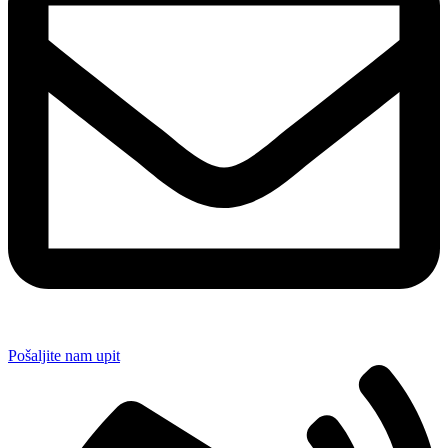
Pošaljite nam upit