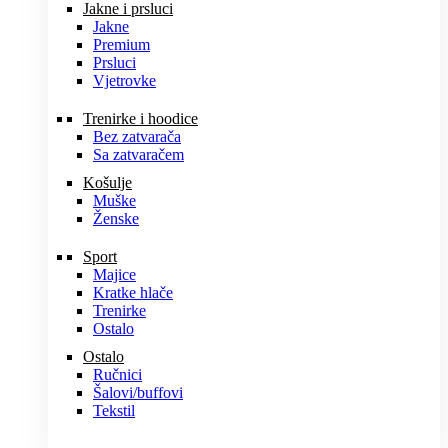
Jakne i prsluci
Jakne
Premium
Prsluci
Vjetrovke
Trenirke i hoodice
Bez zatvarača
Sa zatvaračem
Košulje
Muške
Ženske
Sport
Majice
Kratke hlače
Trenirke
Ostalo
Ostalo
Ručnici
Šalovi/buffovi
Tekstil