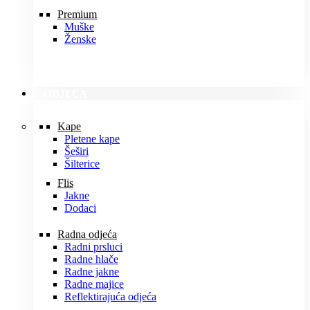
Premium
Muške
Ženske
ODJEĆA
Kape
Pletene kape
Šeširi
Šilterice
Flis
Jakne
Dodaci
Radna odjeća
Radni prsluci
Radne hlače
Radne jakne
Radne majice
Reflektirajuća odjeća