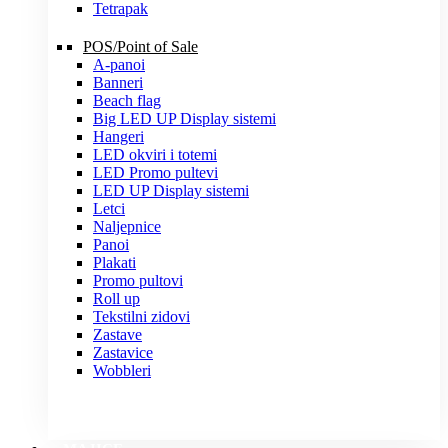
Tetrapak
POS/Point of Sale
A-panoi
Banneri
Beach flag
Big LED UP Display sistemi
Hangeri
LED okviri i totemi
LED Promo pultevi
LED UP Display sistemi
Letci
Naljepnice
Panoi
Plakati
Promo pultovi
Roll up
Tekstilni zidovi
Zastave
Zastavice
Wobbleri