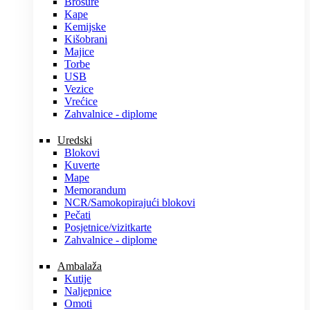
Brošure
Kape
Kemijske
Kišobrani
Majice
Torbe
USB
Vezice
Vrećice
Zahvalnice - diplome
Uredski
Blokovi
Kuverte
Mape
Memorandum
NCR/Samokopirajući blokovi
Pečati
Posjetnice/vizitkarte
Zahvalnice - diplome
Ambalaža
Kutije
Naljepnice
Omoti