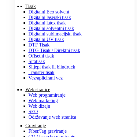
Tisak
Digitalni Eco solvent
Digitalni laserski tisak
Digitalni latex tisak
Digitalni solventni tisak
Digitalni sublimacijski tisak
Digitalni UV tisak
DTF Tisak
DTG Tisak / Direktni tisak
Offsetni tisak
Sitotisak
Slijepi tisak ili blindruck
Transfer tisak
Vez/aplicirani vez
Web stranice
Web programiranje
Web marketing
Web dizajn
SEO
Održavanje web stranica
Graviranje
Fiber/Jag graviranje
CO2 lasersko graviranje