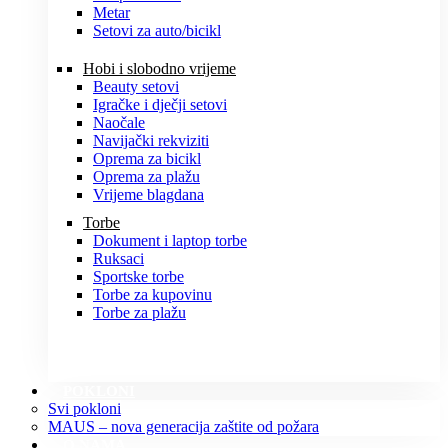
Metar
Setovi za auto/bicikl
Hobi i slobodno vrijeme
Beauty setovi
Igračke i dječji setovi
Naočale
Navijački rekviziti
Oprema za bicikl
Oprema za plažu
Vrijeme blagdana
Torbe
Dokument i laptop torbe
Ruksaci
Sportske torbe
Torbe za kupovinu
Torbe za plažu
POKLONI
Svi pokloni
MAUS – nova generacija zaštite od požara
O NAMA