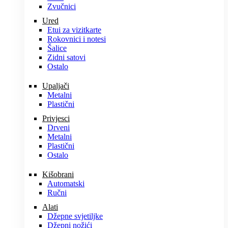
Zvučnici
Ured
Etui za vizitkarte
Rokovnici i notesi
Šalice
Zidni satovi
Ostalo
Upaljači
Metalni
Plastični
Privjesci
Drveni
Metalni
Plastični
Ostalo
Kišobrani
Automatski
Ručni
Alati
Džepne svjetiljke
Džepni nožići