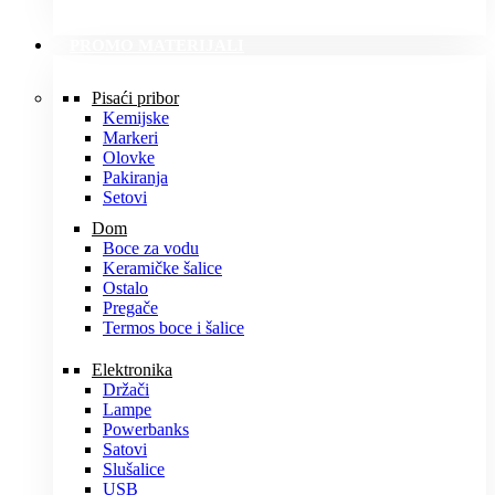
PROMO MATERIJALI
Pisaći pribor
Kemijske
Markeri
Olovke
Pakiranja
Setovi
Dom
Boce za vodu
Keramičke šalice
Ostalo
Pregače
Termos boce i šalice
Elektronika
Držači
Lampe
Powerbanks
Satovi
Slušalice
USB