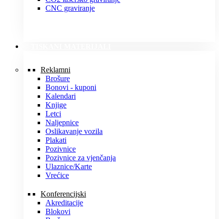
CNC graviranje
TISKANI MATERIJALI
Reklamni
Brošure
Bonovi - kuponi
Kalendari
Knjige
Letci
Naljepnice
Oslikavanje vozila
Plakati
Pozivnice
Pozivnice za vjenčanja
Ulaznice/Karte
Vrećice
Konferencijski
Akreditacije
Blokovi