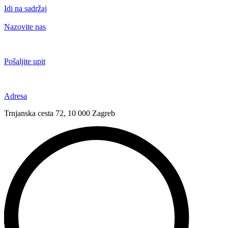
Idi na sadržaj
Nazovite nas
+385 91 6673 789
Pošaljite upit
novival@novival.hr
Adresa
Trnjanska cesta 72, 10 000 Zagreb