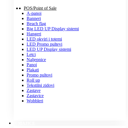
POS/Point of Sale
A-panoi
Banneri
Beach flag
Big LED UP Display sistemi
Hangeri
LED okviri i totemi
LED Promo pultevi
LED UP Display sistemi
Letci
Naljepnice
Panoi
Plakati
Promo pultovi
Roll up
Tekstilni zidovi
Zastave
Zastavice
Wobbleri
MAJICE