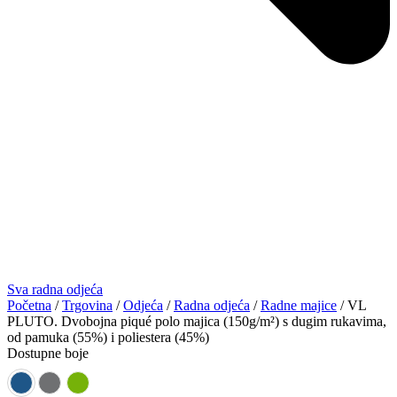
Sva radna odjeća
Početna
/
Trgovina
/
Odjeća
/
Radna odjeća
/
Radne majice
/ VL
PLUTO. Dvobojna piqué polo majica (150g/m²) s dugim rukavima,
od pamuka (55%) i poliestera (45%)
Dostupne boje