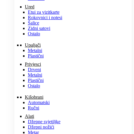
Ured
Etui za vizitkarte
Rokovnici i notesi
Šalice
Zidni satovi
Ostalo
Upaljači
Metalni
Plastični
Privjesci
Drveni
Metalni
Plastični
Ostalo
Kišobrani
Automatski
Ručni
Alati
Džepne svjetiljke
Džepni nožići
Metar