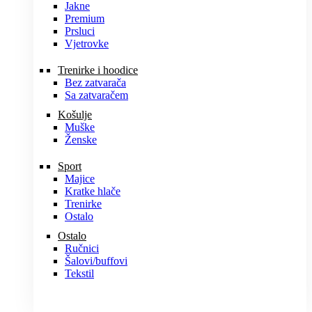
Jakne
Premium
Prsluci
Vjetrovke
Trenirke i hoodice
Bez zatvarača
Sa zatvaračem
Košulje
Muške
Ženske
Sport
Majice
Kratke hlače
Trenirke
Ostalo
Ostalo
Ručnici
Šalovi/buffovi
Tekstil