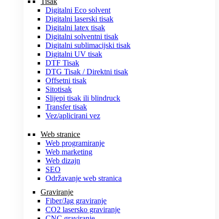
Tisak
Digitalni Eco solvent
Digitalni laserski tisak
Digitalni latex tisak
Digitalni solventni tisak
Digitalni sublimacijski tisak
Digitalni UV tisak
DTF Tisak
DTG Tisak / Direktni tisak
Offsetni tisak
Sitotisak
Slijepi tisak ili blindruck
Transfer tisak
Vez/aplicirani vez
Web stranice
Web programiranje
Web marketing
Web dizajn
SEO
Održavanje web stranica
Graviranje
Fiber/Jag graviranje
CO2 lasersko graviranje
CNC graviranje