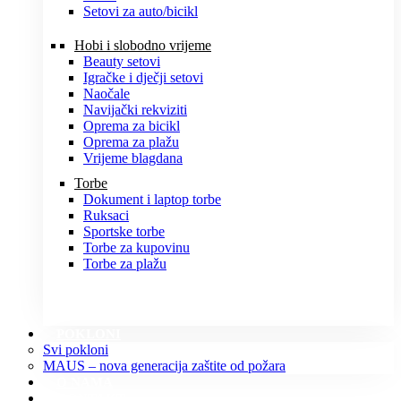
Setovi za auto/bicikl
Hobi i slobodno vrijeme
Beauty setovi
Igračke i dječji setovi
Naočale
Navijački rekviziti
Oprema za bicikl
Oprema za plažu
Vrijeme blagdana
Torbe
Dokument i laptop torbe
Ruksaci
Sportske torbe
Torbe za kupovinu
Torbe za plažu
POKLONI
Svi pokloni
MAUS – nova generacija zaštite od požara
O NAMA
KONTAKT