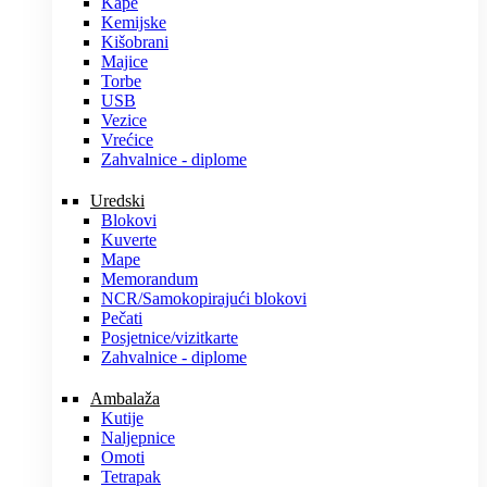
Kape
Kemijske
Kišobrani
Majice
Torbe
USB
Vezice
Vrećice
Zahvalnice - diplome
Uredski
Blokovi
Kuverte
Mape
Memorandum
NCR/Samokopirajući blokovi
Pečati
Posjetnice/vizitkarte
Zahvalnice - diplome
Ambalaža
Kutije
Naljepnice
Omoti
Tetrapak