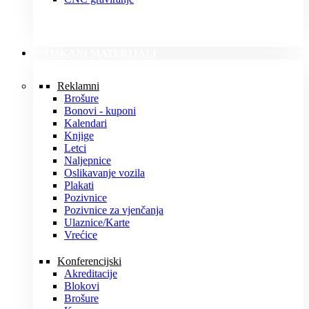
TISKANI MATERIJALI
Reklamni
Brošure
Bonovi - kuponi
Kalendari
Knjige
Letci
Naljepnice
Oslikavanje vozila
Plakati
Pozivnice
Pozivnice za vjenčanja
Ulaznice/Karte
Vrećice
Konferencijski
Akreditacije
Blokovi
Brošure