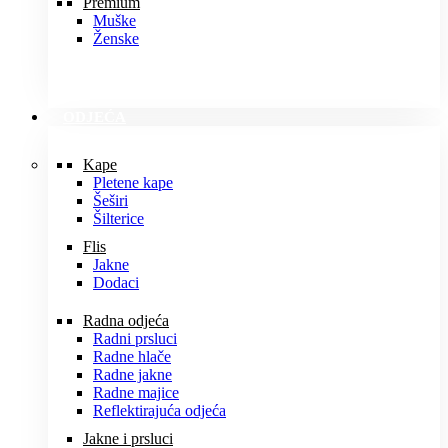
Premium
Muške
Ženske
ODJEĆA
Kape
Pletene kape
Šeširi
Šilterice
Flis
Jakne
Dodaci
Radna odjeća
Radni prsluci
Radne hlače
Radne jakne
Radne majice
Reflektirajuća odjeća
Jakne i prsluci