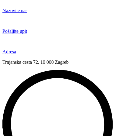
Idi
na
Nazovite nas
sadržaj
+385 91 6673 789
Pošaljite upit
novival@novival.hr
Adresa
Trnjanska cesta 72, 10 000 Zagreb