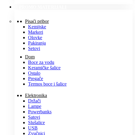
PROMO MATERIJALI
Pisaći pribor
Kemijske
Markeri
Olovke
Pakiranja
Setovi
Dom
Boce za vodu
Keramičke šalice
Ostalo
Pregače
Termos boce i šalice
Elektronika
Držači
Lampe
Powerbanks
Satovi
Slušalice
USB
Zvučnici