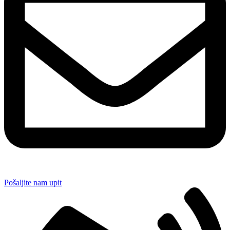
Pošaljite nam upit