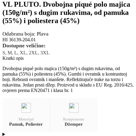
VL PLUTO. Dvobojna piqué polo majica
(150g/m²) s dugim rukavima, od pamuka
(55%) i poliestera (45%)
Odabrana boja: Plava
HI 36139-204.01
Dostupne veličine:
S, M, L, XL, 2XL, 3XL
Kratki opis
Dvobojna piqué polo majica (150g/m²) s dugim rukavima, od
pamuka (55%) i poliestera (45%). Gumbi i ovratnik u kontrastnoj
boji. Rebrasti ovratnik i manšete. Reflektirajuće trake na torzu i
rukavima. Jedan prsni džep. Proizvod u skladu s EU Reg. 2016/425,
ovjeren prema EN20471 i klasa br. 1
Materijal
Komponente
Pamuk, Poliester
Džemper