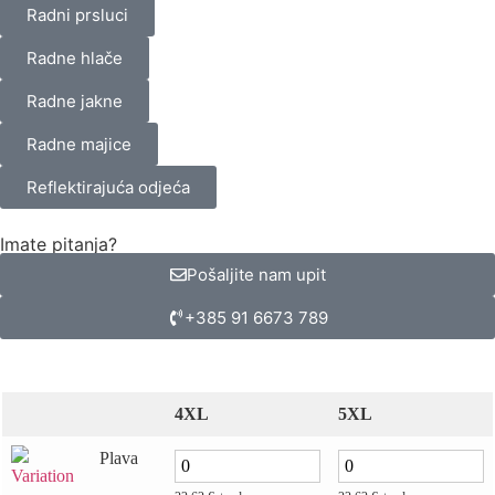
Radni prsluci
Radne hlače
Radne jakne
Radne majice
Reflektirajuća odjeća
Imate pitanja?
Pošaljite nam upit
+385 91 6673 789
4XL
5XL
Plava