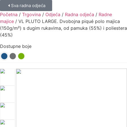
Sva radna odjeća
Početna
/
Trgovina
/
Odjeća
/
Radna odjeća
/
Radne
majice
/ VL PLUTO LARGE. Dvobojna piqué polo majica
(150g/m²) s dugim rukavima, od pamuka (55%) i poliestera
(45%)
Dostupne boje