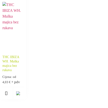
THC IBIZA
WH. Muška
majica bez
rukava
Cijena: od
+ pdv
4,03
€