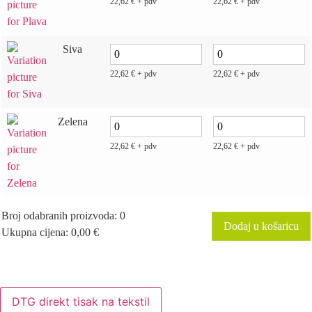
22,62
€
+ pdv
22,62
€
+ pdv
Siva
22,62
€
+ pdv
22,62
€
+ pdv
Zelena
22,62
€
+ pdv
22,62
€
+ pdv
Broj odabranih proizvoda
:
0
Dodaj u košaricu
Ukupna cijena
:
0,00
€
0
Items,
Total
$0.00
DTG direkt tisak na tekstil