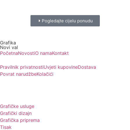
Pogledajte cijelu ponudu
Grafika
Novi val
Početna
Novosti
O nama
Kontakt
Pravilnik privatnosti
Uvjeti kupovine
Dostava
Povrat narudžbe
Kolačići
Usluge
Grafičke usluge
Grafički dizajn
Grafička priprema
Tisak