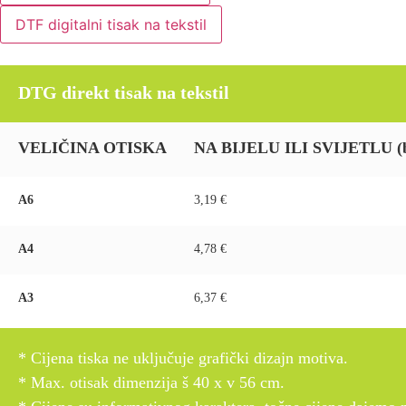
DTF digitalni tisak na tekstil
DTG direkt tisak na tekstil
VELIČINA OTISKA
NA BIJELU ILI SVIJETLU (be
A6
3,19 €
A4
4,78 €
A3
6,37 €
* Cijena tiska ne uključuje grafički dizajn motiva.
* Max. otisak dimenzija š 40 x v 56 cm.