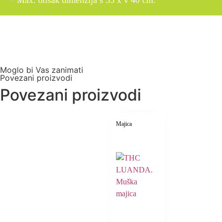
* Max. otisak dimenzija š 35 x v 40 cm.
Moglo bi Vas zanimati
Povezani proizvodi
Povezani proizvodi
Majica