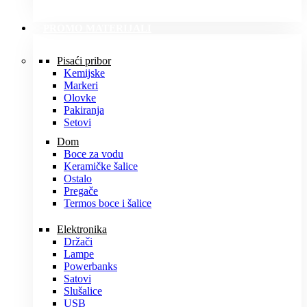
PROMO MATERIJALI
Pisaći pribor
Kemijske
Markeri
Olovke
Pakiranja
Setovi
Dom
Boce za vodu
Keramičke šalice
Ostalo
Pregače
Termos boce i šalice
Elektronika
Držači
Lampe
Powerbanks
Satovi
Slušalice
USB