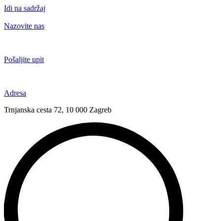
Idi na sadržaj
Nazovite nas
+385 91 6673 789
Pošaljite upit
novival@novival.hr
Adresa
Trnjanska cesta 72, 10 000 Zagreb