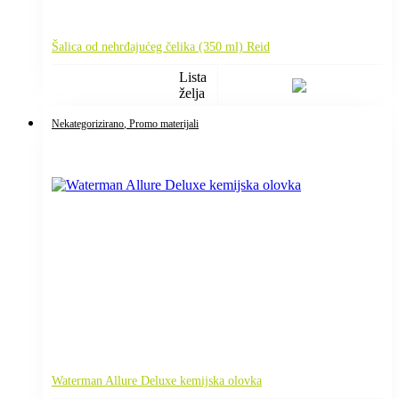
Šalica od nehrđajućeg čelika (350 ml) Reid
Lista
želja
Nekategorizirano
, Promo materijali
Waterman Allure Deluxe kemijska olovka