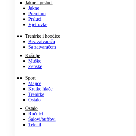
Jakne i prsluci
Jakne
Premium
Prsluci
Vjetrovke
Trenirke i hoodice
Bez zatvarača
Sa zatvaračem
Košulje
Muške
Ženske
Sport
Majice
Kratke hlače
Trenirke
Ostalo
Ostalo
Ručnici
Šalovi/buffovi
Tekstil