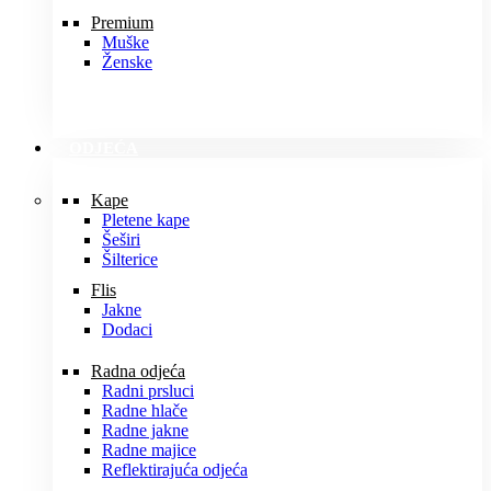
Premium
Muške
Ženske
ODJEĆA
Kape
Pletene kape
Šeširi
Šilterice
Flis
Jakne
Dodaci
Radna odjeća
Radni prsluci
Radne hlače
Radne jakne
Radne majice
Reflektirajuća odjeća