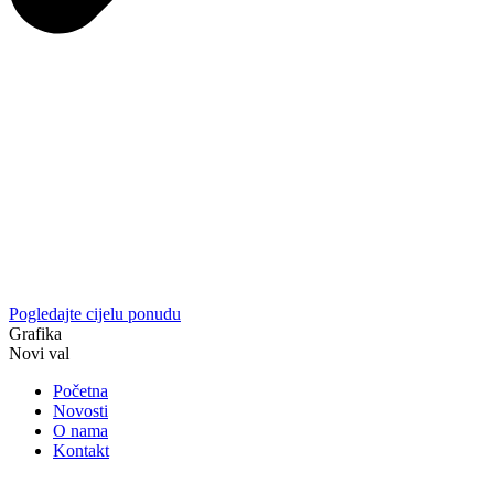
Pogledajte cijelu ponudu
Grafika
Novi val
Početna
Novosti
O nama
Kontakt