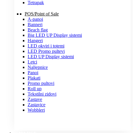
Tetrapak
POS/Point of Sale
A-panoi
Banneri
Beach flag
Big LED UP Display sistemi
Hangeri
LED okviri i totemi
LED Promo pultevi
LED UP Display sistemi
Letci
Naljepnice
Panoi
Plakati
Promo pultovi
Roll up
Tekstilni zidovi
Zastave
Zastavice
Wobbleri