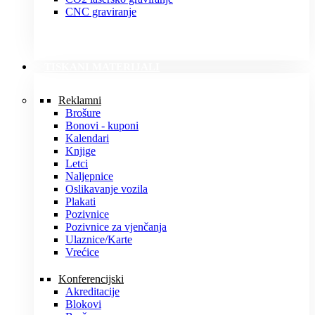
CNC graviranje
TISKANI MATERIJALI
Reklamni
Brošure
Bonovi - kuponi
Kalendari
Knjige
Letci
Naljepnice
Oslikavanje vozila
Plakati
Pozivnice
Pozivnice za vjenčanja
Ulaznice/Karte
Vrećice
Konferencijski
Akreditacije
Blokovi