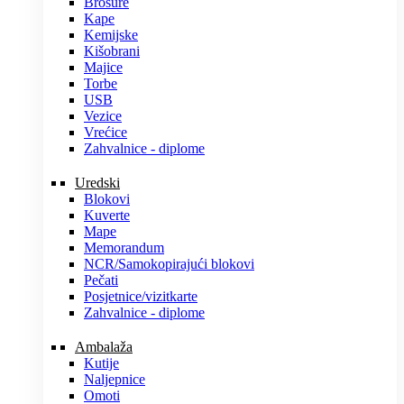
Brošure
Kape
Kemijske
Kišobrani
Majice
Torbe
USB
Vezice
Vrećice
Zahvalnice - diplome
Uredski
Blokovi
Kuverte
Mape
Memorandum
NCR/Samokopirajući blokovi
Pečati
Posjetnice/vizitkarte
Zahvalnice - diplome
Ambalaža
Kutije
Naljepnice
Omoti