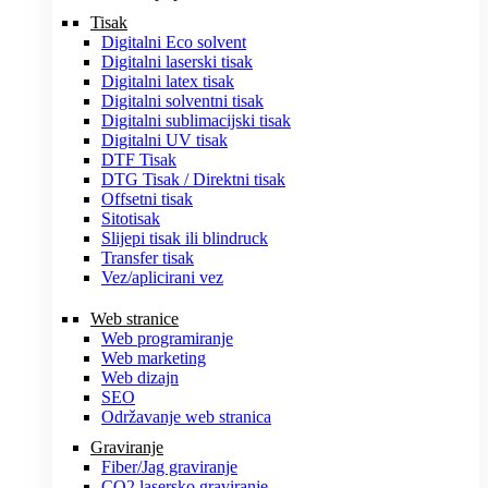
Tisak
Digitalni Eco solvent
Digitalni laserski tisak
Digitalni latex tisak
Digitalni solventni tisak
Digitalni sublimacijski tisak
Digitalni UV tisak
DTF Tisak
DTG Tisak / Direktni tisak
Offsetni tisak
Sitotisak
Slijepi tisak ili blindruck
Transfer tisak
Vez/aplicirani vez
Web stranice
Web programiranje
Web marketing
Web dizajn
SEO
Održavanje web stranica
Graviranje
Fiber/Jag graviranje
CO2 lasersko graviranje