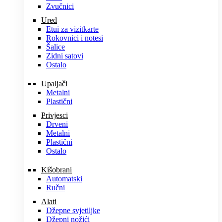
Zvučnici
Ured
Etui za vizitkarte
Rokovnici i notesi
Šalice
Zidni satovi
Ostalo
Upaljači
Metalni
Plastični
Privjesci
Drveni
Metalni
Plastični
Ostalo
Kišobrani
Automatski
Ručni
Alati
Džepne svjetiljke
Džepni nožići