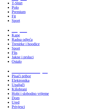
T-Shirt
Polo
Premium
Fit
Sport
Odjeća
Kape
Radna odjeća
Trenirke i hoodice
Sport
Flis
Jakne i prsluci
Ostalo
Promo materijali
Pisaći pribor
Elektronika
Upaljači
Kišobrani
Hobi i slobodno vrijeme
Dom
Ured
Privjesci