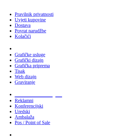
Pravilnik privatnosti
Uvjeti kupovine
Dostava
Povrat narudžbe
Kolačići
Usluge
Grafičke usluge
Grafički dizajn
Grafička priprema
Tisak
Web dizajn
Graviranje
Tiskani materijali
Reklamni
Konferencijski
Uredski
Ambalaža
Pos / Point of Sale
Majice