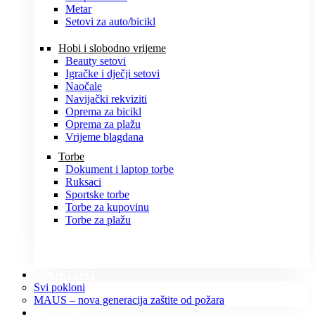
Metar
Setovi za auto/bicikl
Hobi i slobodno vrijeme
Beauty setovi
Igračke i dječji setovi
Naočale
Navijački rekviziti
Oprema za bicikl
Oprema za plažu
Vrijeme blagdana
Torbe
Dokument i laptop torbe
Ruksaci
Sportske torbe
Torbe za kupovinu
Torbe za plažu
POKLONI
Svi pokloni
MAUS – nova generacija zaštite od požara
O NAMA