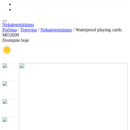
KONTAKT
KATALOZI
Nekategorizirano
Početna
/
Trgovina
/
Nekategorizirano
/ Waterproof playing cards
MO2699
Dostupne boje