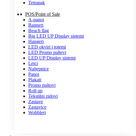
Tetrapak
POS/Point of Sale
A-panoi
Banneri
Beach flag
Big LED UP Display sistemi
Hangeri
LED okviri i totemi
LED Promo pultevi
LED UP Display sistemi
Letci
Naljepnice
Panoi
Plakati
Promo pultovi
Roll up
Tekstilni zidovi
Zastave
Zastavice
Wobbleri