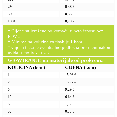
250
0,38 €
500
0,33 €
1000
0,29 €
* Cijene su izražene po komadu u neto iznosu bez
PDV-a.
* Minimalna količina za tisak je 1 kom.
* Cijena tiska je eventualno podložna promjeni nakon
uvida u motiv za tisak.
GRAVIRANJE na materijale od prokroma
KOLIČINA
(kom)
CIJENA
(kom)
1
15,93 €
2
13,27 €
5
9,29 €
10
6,64 €
30
1,17 €
50
0,77 €