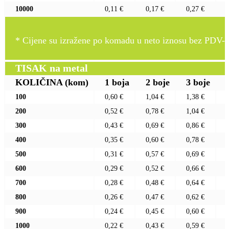
10000
0,11 €
0,17 €
0,27 €
* Cijene su izražene po komadu u neto iznosu bez PDV-a
TISAK na metal
KOLIČINA
(kom)
1 boja
2 boje
3 boje
100
0,60 €
1,04 €
1,38 €
200
0,52 €
0,78 €
1,04 €
300
0,43 €
0,69 €
0,86 €
400
0,35 €
0,60 €
0,78 €
500
0,31 €
0,57 €
0,69 €
600
0,29 €
0,52 €
0,66 €
700
0,28 €
0,48 €
0,64 €
800
0,26 €
0,47 €
0,62 €
900
0,24 €
0,45 €
0,60 €
1000
0,22 €
0,43 €
0,59 €