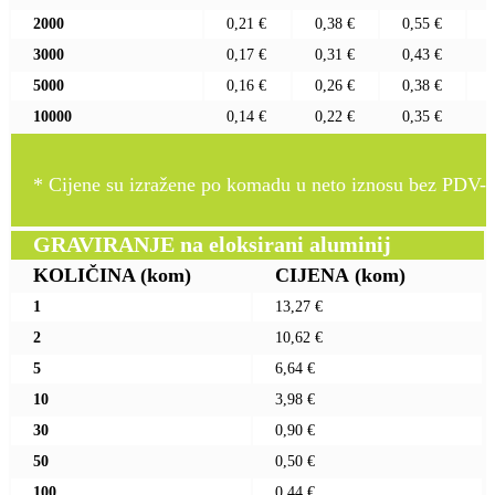
2000
0,21 €
0,38 €
0,55 €
3000
0,17 €
0,31 €
0,43 €
5000
0,16 €
0,26 €
0,38 €
10000
0,14 €
0,22 €
0,35 €
* Cijene su izražene po komadu u neto iznosu bez PDV-a
GRAVIRANJE na eloksirani aluminij
KOLIČINA
(kom)
CIJENA
(kom)
1
13,27 €
2
10,62 €
5
6,64 €
10
3,98 €
30
0,90 €
50
0,50 €
100
0,44 €