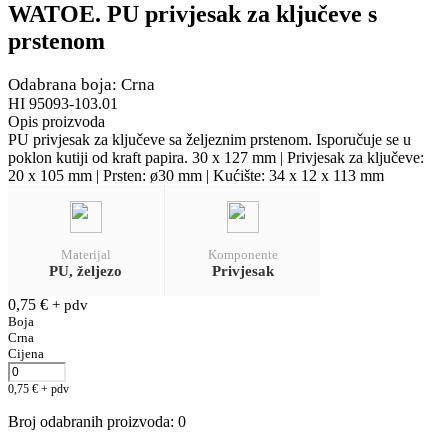
WATOE. PU privjesak za ključeve s
prstenom
Odabrana boja: Crna
HI 95093-103.01
Opis proizvoda
PU privjesak za ključeve sa željeznim prstenom. Isporučuje se u
poklon kutiji od kraft papira. 30 x 127 mm | Privjesak za ključeve:
20 x 105 mm | Prsten: ø30 mm | Kućište: 34 x 12 x 113 mm
Materijal
Komponente
PU, željezo
Privjesak
0,75
€
+ pdv
Boja
Crna
Cijena
0,75
€
+ pdv
Broj odabranih proizvoda
:
0