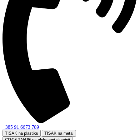
+385 91 6673 789
TISAK na plastiku
TISAK na metal
GRAVIRANJE na eloksirani aluminij