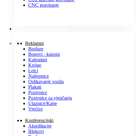
CNC graviranje
TISKANI MATERIJALI
Reklamni
Brošure
Bonovi - kuponi
Kalendari
Knjige
Letci
Naljepnice
Oslikavanje vozila
Plakati
Pozivnice
Pozivnice za vjenčanja
Ulaznice/Karte
Vrećice
Konferencijski
Akreditacije
Blokovi