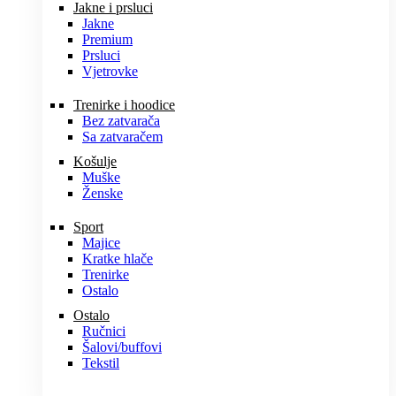
Jakne i prsluci
Jakne
Premium
Prsluci
Vjetrovke
Trenirke i hoodice
Bez zatvarača
Sa zatvaračem
Košulje
Muške
Ženske
Sport
Majice
Kratke hlače
Trenirke
Ostalo
Ostalo
Ručnici
Šalovi/buffovi
Tekstil