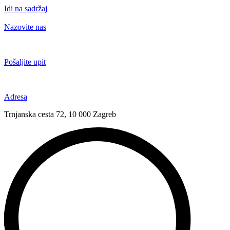
Idi na sadržaj
Nazovite nas
+385 91 6673 789
Pošaljite upit
novival@novival.hr
Adresa
Trnjanska cesta 72, 10 000 Zagreb