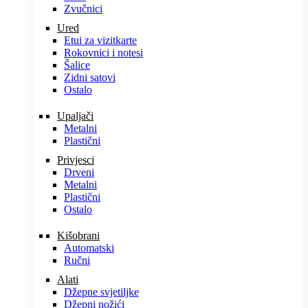
Zvučnici
Ured
Etui za vizitkarte
Rokovnici i notesi
Šalice
Zidni satovi
Ostalo
Upaljači
Metalni
Plastični
Privjesci
Drveni
Metalni
Plastični
Ostalo
Kišobrani
Automatski
Ručni
Alati
Džepne svjetiljke
Džepni nožići