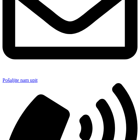
Pošaljite nam upit