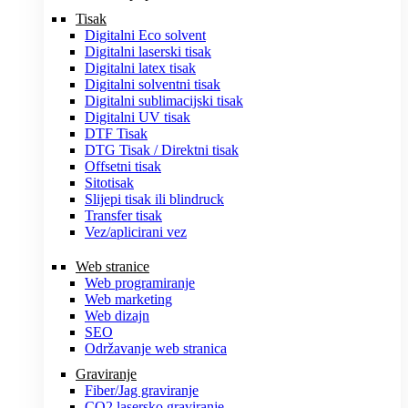
Tisak
Digitalni Eco solvent
Digitalni laserski tisak
Digitalni latex tisak
Digitalni solventni tisak
Digitalni sublimacijski tisak
Digitalni UV tisak
DTF Tisak
DTG Tisak / Direktni tisak
Offsetni tisak
Sitotisak
Slijepi tisak ili blindruck
Transfer tisak
Vez/aplicirani vez
Web stranice
Web programiranje
Web marketing
Web dizajn
SEO
Održavanje web stranica
Graviranje
Fiber/Jag graviranje
CO2 lasersko graviranje