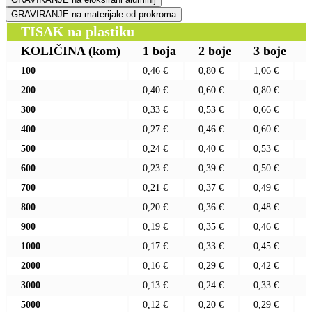
GRAVIRANJE na materijale od prokroma
TISAK na plastiku
KOLIČINA
(kom)
1 boja
2 boje
3 boje
100
0,46 €
0,80 €
1,06 €
200
0,40 €
0,60 €
0,80 €
300
0,33 €
0,53 €
0,66 €
400
0,27 €
0,46 €
0,60 €
500
0,24 €
0,40 €
0,53 €
600
0,23 €
0,39 €
0,50 €
700
0,21 €
0,37 €
0,49 €
800
0,20 €
0,36 €
0,48 €
900
0,19 €
0,35 €
0,46 €
1000
0,17 €
0,33 €
0,45 €
2000
0,16 €
0,29 €
0,42 €
3000
0,13 €
0,24 €
0,33 €
5000
0,12 €
0,20 €
0,29 €