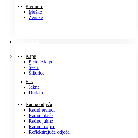
Premium
Muške
Ženske
ODJEĆA
Kape
Pletene kape
Šeširi
Šilterice
Flis
Jakne
Dodaci
Radna odjeća
Radni prsluci
Radne hlače
Radne jakne
Radne majice
Reflektirajuća odjeća