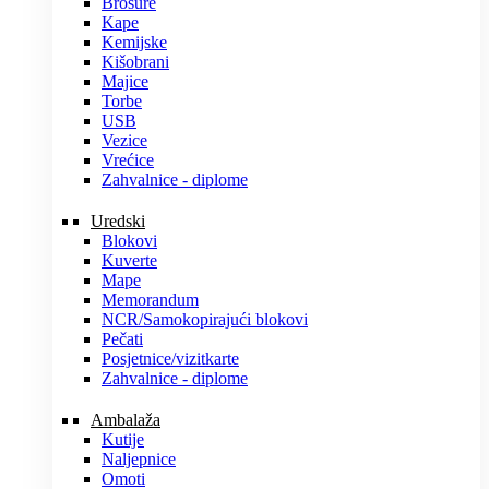
Brošure
Kape
Kemijske
Kišobrani
Majice
Torbe
USB
Vezice
Vrećice
Zahvalnice - diplome
Uredski
Blokovi
Kuverte
Mape
Memorandum
NCR/Samokopirajući blokovi
Pečati
Posjetnice/vizitkarte
Zahvalnice - diplome
Ambalaža
Kutije
Naljepnice
Omoti