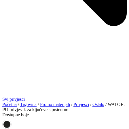
Svi privjesci
Početna
/
Trgovina
/
Promo materijali
/
Privjesci
/
Ostalo
/ WATOE.
PU privjesak za ključeve s prstenom
Dostupne boje