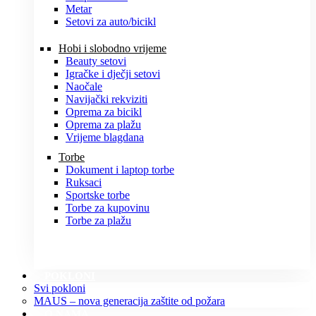
Metar
Setovi za auto/bicikl
Hobi i slobodno vrijeme
Beauty setovi
Igračke i dječji setovi
Naočale
Navijački rekviziti
Oprema za bicikl
Oprema za plažu
Vrijeme blagdana
Torbe
Dokument i laptop torbe
Ruksaci
Sportske torbe
Torbe za kupovinu
Torbe za plažu
POKLONI
Svi pokloni
MAUS – nova generacija zaštite od požara
O NAMA