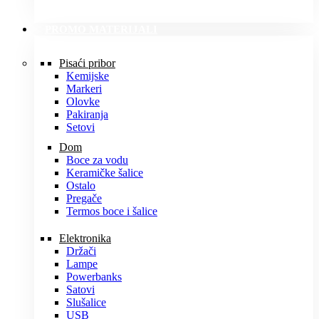
PROMO MATERIJALI
Pisaći pribor
Kemijske
Markeri
Olovke
Pakiranja
Setovi
Dom
Boce za vodu
Keramičke šalice
Ostalo
Pregače
Termos boce i šalice
Elektronika
Držači
Lampe
Powerbanks
Satovi
Slušalice
USB