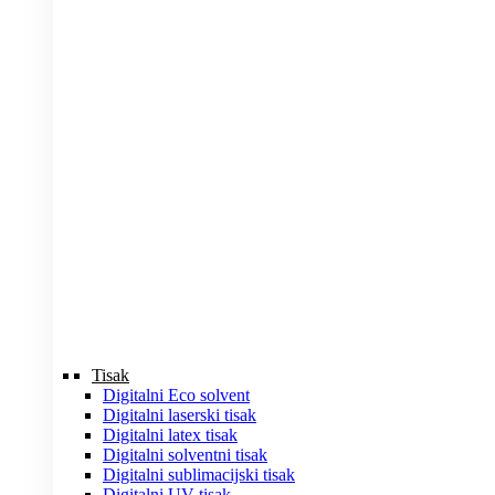
Tisak
Digitalni Eco solvent
Digitalni laserski tisak
Digitalni latex tisak
Digitalni solventni tisak
Digitalni sublimacijski tisak
Digitalni UV tisak