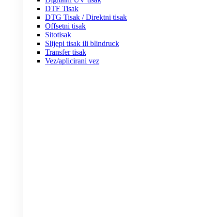
DTF Tisak
DTG Tisak / Direktni tisak
Offsetni tisak
Sitotisak
Slijepi tisak ili blindruck
Transfer tisak
Vez/aplicirani vez