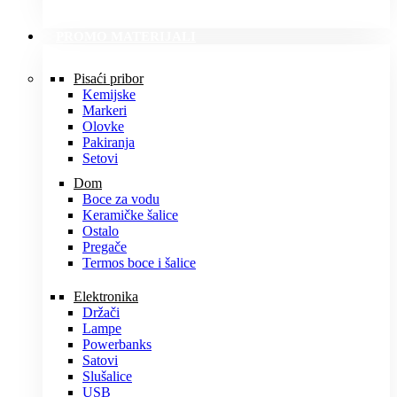
PROMO MATERIJALI
Pisaći pribor
Kemijske
Markeri
Olovke
Pakiranja
Setovi
Dom
Boce za vodu
Keramičke šalice
Ostalo
Pregače
Termos boce i šalice
Elektronika
Držači
Lampe
Powerbanks
Satovi
Slušalice
USB