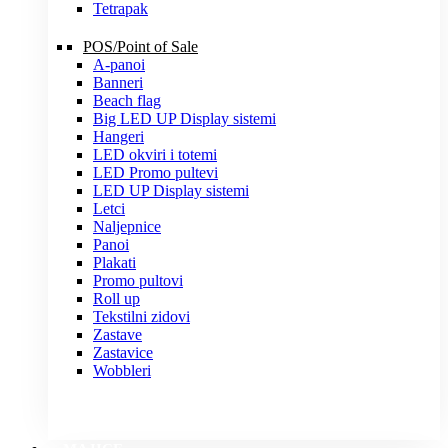
Tetrapak
POS/Point of Sale
A-panoi
Banneri
Beach flag
Big LED UP Display sistemi
Hangeri
LED okviri i totemi
LED Promo pultevi
LED UP Display sistemi
Letci
Naljepnice
Panoi
Plakati
Promo pultovi
Roll up
Tekstilni zidovi
Zastave
Zastavice
Wobbleri