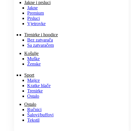
Jakne i prsluci
Jakne
Premium
Prsluci
Vjetrovke
Trenirke i hoodice
Bez zatvarača
Sa zatvaračem
Košulje
Muške
Ženske
Sport
Majice
Kratke hlače
Trenirke
Ostalo
Ostalo
Ručnici
Šalovi/buffovi
Tekstil