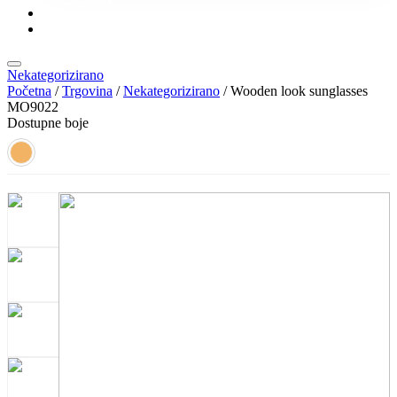
KONTAKT
KATALOZI
Nekategorizirano
Početna
/
Trgovina
/
Nekategorizirano
/ Wooden look sunglasses
MO9022
Dostupne boje