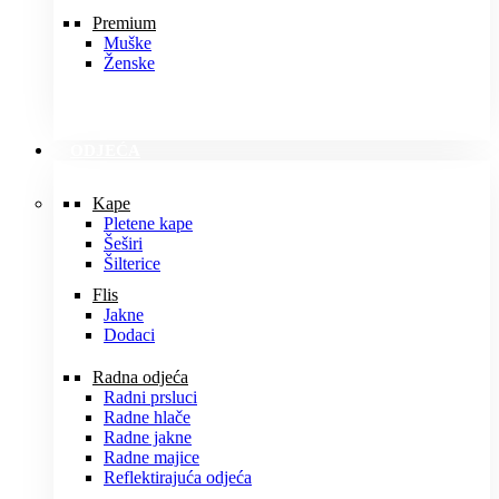
Premium
Muške
Ženske
ODJEĆA
Kape
Pletene kape
Šeširi
Šilterice
Flis
Jakne
Dodaci
Radna odjeća
Radni prsluci
Radne hlače
Radne jakne
Radne majice
Reflektirajuća odjeća