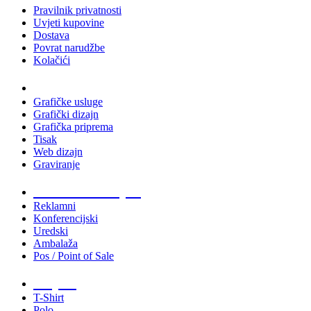
Pravilnik privatnosti
Uvjeti kupovine
Dostava
Povrat narudžbe
Kolačići
Usluge
Grafičke usluge
Grafički dizajn
Grafička priprema
Tisak
Web dizajn
Graviranje
Tiskani materijali
Reklamni
Konferencijski
Uredski
Ambalaža
Pos / Point of Sale
Majice
T-Shirt
Polo