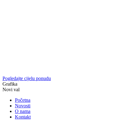
Pogledajte cijelu ponudu
Grafika
Novi val
Početna
Novosti
O nama
Kontakt