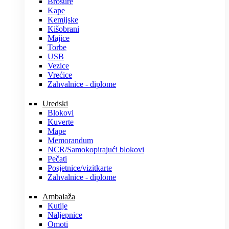
Brošure
Kape
Kemijske
Kišobrani
Majice
Torbe
USB
Vezice
Vrećice
Zahvalnice - diplome
Uredski
Blokovi
Kuverte
Mape
Memorandum
NCR/Samokopirajući blokovi
Pečati
Posjetnice/vizitkarte
Zahvalnice - diplome
Ambalaža
Kutije
Naljepnice
Omoti