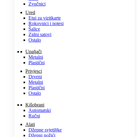
Zvučnici
Ured
Etui za vizitkarte
Rokovnici i notesi
Šalice
Zidni satovi
Ostalo
Upaljači
Metalni
Plastični
Privjesci
Drveni
Metalni
Plastični
Ostalo
Kišobrani
Automatski
Ručni
Alati
Džepne svjetiljke
Džepni nožići