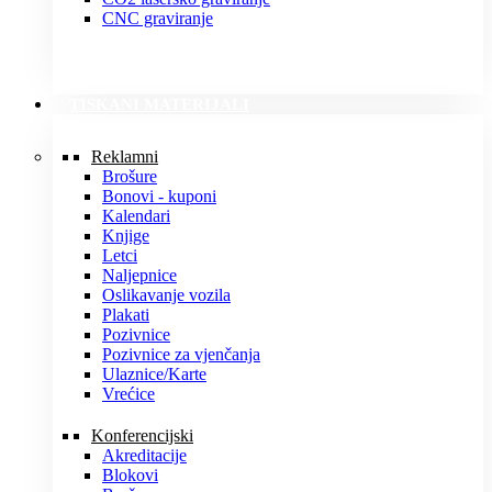
CNC graviranje
TISKANI MATERIJALI
Reklamni
Brošure
Bonovi - kuponi
Kalendari
Knjige
Letci
Naljepnice
Oslikavanje vozila
Plakati
Pozivnice
Pozivnice za vjenčanja
Ulaznice/Karte
Vrećice
Konferencijski
Akreditacije
Blokovi