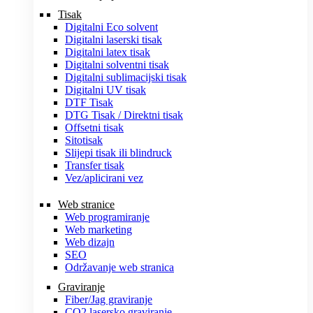
Tisak
Digitalni Eco solvent
Digitalni laserski tisak
Digitalni latex tisak
Digitalni solventni tisak
Digitalni sublimacijski tisak
Digitalni UV tisak
DTF Tisak
DTG Tisak / Direktni tisak
Offsetni tisak
Sitotisak
Slijepi tisak ili blindruck
Transfer tisak
Vez/aplicirani vez
Web stranice
Web programiranje
Web marketing
Web dizajn
SEO
Održavanje web stranica
Graviranje
Fiber/Jag graviranje
CO2 lasersko graviranje