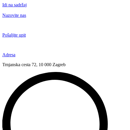
Idi na sadržaj
Nazovite nas
+385 91 6673 789
Pošaljite upit
novival@novival.hr
Adresa
Trnjanska cesta 72, 10 000 Zagreb