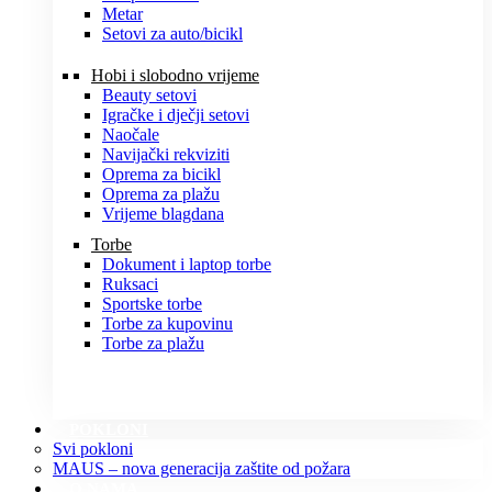
Metar
Setovi za auto/bicikl
Hobi i slobodno vrijeme
Beauty setovi
Igračke i dječji setovi
Naočale
Navijački rekviziti
Oprema za bicikl
Oprema za plažu
Vrijeme blagdana
Torbe
Dokument i laptop torbe
Ruksaci
Sportske torbe
Torbe za kupovinu
Torbe za plažu
POKLONI
Svi pokloni
MAUS – nova generacija zaštite od požara
O NAMA