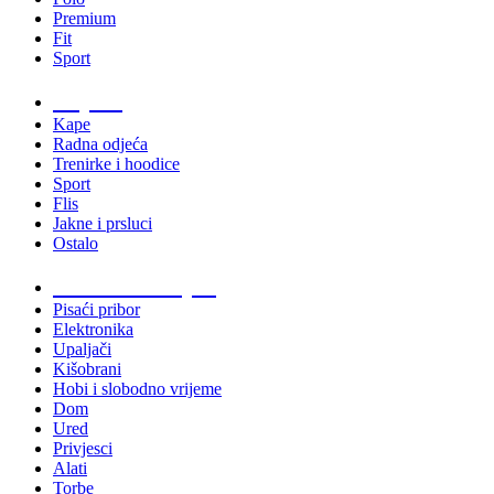
Premium
Fit
Sport
Odjeća
Kape
Radna odjeća
Trenirke i hoodice
Sport
Flis
Jakne i prsluci
Ostalo
Promo materijali
Pisaći pribor
Elektronika
Upaljači
Kišobrani
Hobi i slobodno vrijeme
Dom
Ured
Privjesci
Alati
Torbe