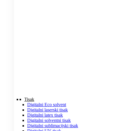
Tisak
Digitalni Eco solvent
Digitalni laserski tisak
Digitalni latex tisak
Digitalni solventni tisak
Digitalni sublimacijski tisak
Digitalni UV tisak