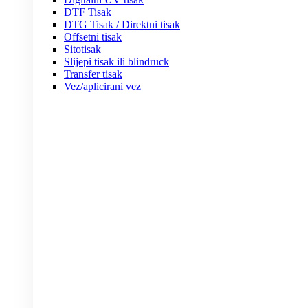
DTF Tisak
DTG Tisak / Direktni tisak
Offsetni tisak
Sitotisak
Slijepi tisak ili blindruck
Transfer tisak
Vez/aplicirani vez