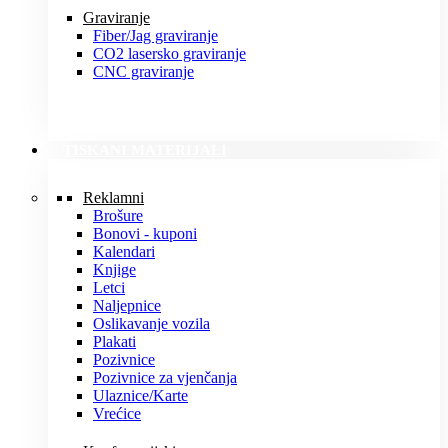
Graviranje
Fiber/Jag graviranje
CO2 lasersko graviranje
CNC graviranje
TISKANI MATERIJALI
Reklamni
Brošure
Bonovi - kuponi
Kalendari
Knjige
Letci
Naljepnice
Oslikavanje vozila
Plakati
Pozivnice
Pozivnice za vjenčanja
Ulaznice/Karte
Vrećice