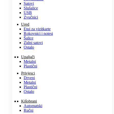
Satovi
Slušalice
USB
Zvučnici
Ured
Etui za vizitkarte
Rokovnici i notesi
Šalice
Zidni satovi
Ostalo
Upaljači
Metalni
Plastični
Privjesci
Drveni
Metalni
Plastični
Ostalo
Kišobrani
Automatski
Ručni