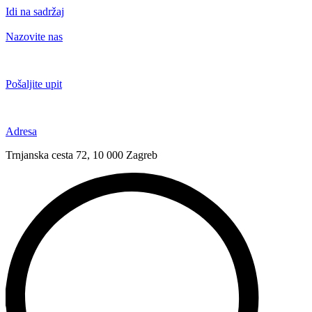
Idi na sadržaj
Nazovite nas
+385 91 6673 789
Pošaljite upit
novival@novival.hr
Adresa
Trnjanska cesta 72, 10 000 Zagreb