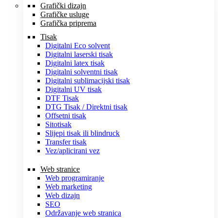
Grafički dizajn
Grafičke usluge
Grafička priprema
Tisak
Digitalni Eco solvent
Digitalni laserski tisak
Digitalni latex tisak
Digitalni solventni tisak
Digitalni sublimacijski tisak
Digitalni UV tisak
DTF Tisak
DTG Tisak / Direktni tisak
Offsetni tisak
Sitotisak
Slijepi tisak ili blindruck
Transfer tisak
Vez/aplicirani vez
Web stranice
Web programiranje
Web marketing
Web dizajn
SEO
Održavanje web stranica