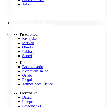
Tekstil
PROMO MATERIJALI
Pisaći pribor
Kemijske
Markeri
Olovke
Pakiranja
Setovi
Dom
Boce za vodu
Keramičke šalice
Ostalo
Pregače
Termos boce i šalice
Elektronika
Držači
Lampe
Powerbanks