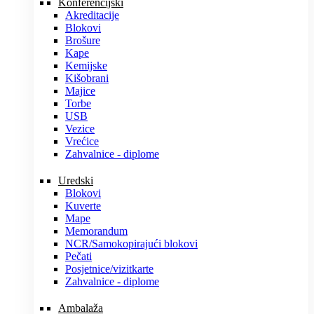
Konferencijski
Akreditacije
Blokovi
Brošure
Kape
Kemijske
Kišobrani
Majice
Torbe
USB
Vezice
Vrećice
Zahvalnice - diplome
Uredski
Blokovi
Kuverte
Mape
Memorandum
NCR/Samokopirajući blokovi
Pečati
Posjetnice/vizitkarte
Zahvalnice - diplome
Ambalaža