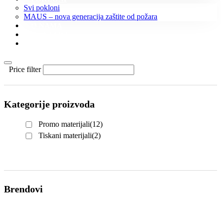
Svi pokloni
MAUS – nova generacija zaštite od požara
O NAMA
KONTAKT
KATALOZI
Price filter
Kategorije proizvoda
Promo materijali
(12)
Tiskani materijali
(2)
Brendovi