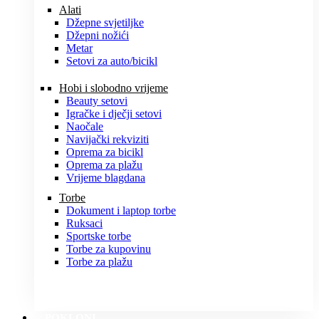
Alati
Džepne svjetiljke
Džepni nožići
Metar
Setovi za auto/bicikl
Hobi i slobodno vrijeme
Beauty setovi
Igračke i dječji setovi
Naočale
Navijački rekviziti
Oprema za bicikl
Oprema za plažu
Vrijeme blagdana
Torbe
Dokument i laptop torbe
Ruksaci
Sportske torbe
Torbe za kupovinu
Torbe za plažu
POKLONI