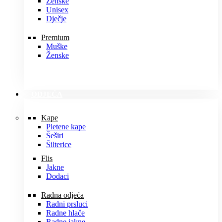
Ženske
Unisex
Dječje
Premium
Muške
Ženske
ODJEĆA
Kape
Pletene kape
Šeširi
Šilterice
Flis
Jakne
Dodaci
Radna odjeća
Radni prsluci
Radne hlače
Radne jakne