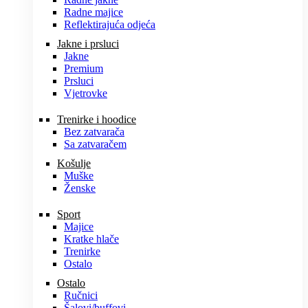
Radne majice
Reflektirajuća odjeća
Jakne i prsluci
Jakne
Premium
Prsluci
Vjetrovke
Trenirke i hoodice
Bez zatvarača
Sa zatvaračem
Košulje
Muške
Ženske
Sport
Majice
Kratke hlače
Trenirke
Ostalo
Ostalo
Ručnici
Šalovi/buffovi