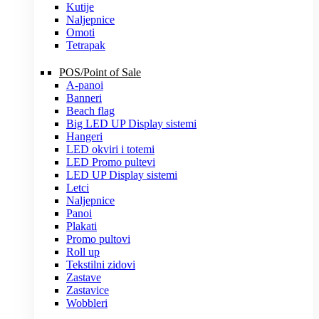
Kutije
Naljepnice
Omoti
Tetrapak
POS/Point of Sale
A-panoi
Banneri
Beach flag
Big LED UP Display sistemi
Hangeri
LED okviri i totemi
LED Promo pultevi
LED UP Display sistemi
Letci
Naljepnice
Panoi
Plakati
Promo pultovi
Roll up
Tekstilni zidovi
Zastave
Zastavice
Wobbleri