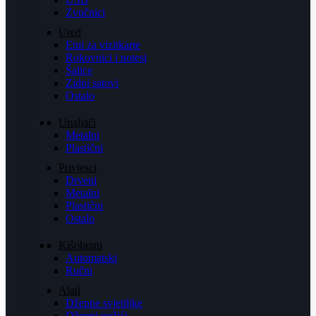
Zvučnici
Ured
Etui za vizitkarte
Rokovnici i notesi
Šalice
Zidni satovi
Ostalo
Upaljači
Metalni
Plastični
Privjesci
Drveni
Metalni
Plastični
Ostalo
Kišobrani
Automatski
Ručni
Alati
Džepne svjetiljke
Džepni nožići