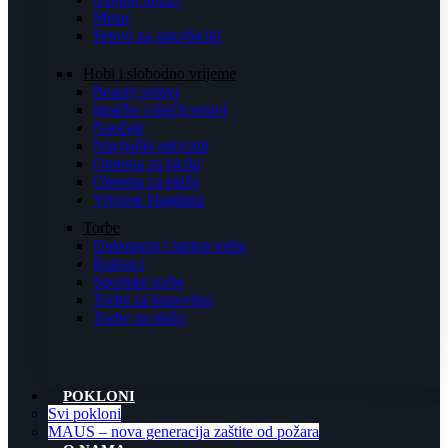
Metar
Setovi za auto/bicikl
Hobi i slobodno vrijeme
Beauty setovi
Igračke i dječji setovi
Naočale
Navijački rekviziti
Oprema za bicikl
Oprema za plažu
Vrijeme blagdana
Torbe
Dokument i laptop torbe
Ruksaci
Sportske torbe
Torbe za kupovinu
Torbe za plažu
POKLONI
Svi pokloni
MAUS – nova generacija zaštite od požara