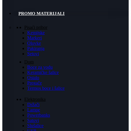
PROMO MATERIJALI
Pisaći pribor
Kemijske
Markeri
Olovke
Pakiranja
Setovi
Dom
Boce za vodu
Keramičke šalice
Ostalo
Pregače
Termos boce i šalice
Elektronika
Držači
Lampe
Powerbanks
Satovi
Slušalice
USB