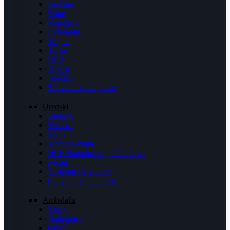
Brošure
Kape
Kemijske
Kišobrani
Majice
Torbe
USB
Vezice
Vrećice
Zahvalnice - diplome
Uredski
Blokovi
Kuverte
Mape
Memorandum
NCR/Samokopirajući blokovi
Pečati
Posjetnice/vizitkarte
Zahvalnice - diplome
Ambalaža
Kutije
Naljepnice
Omoti