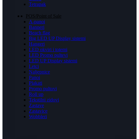
Tetrapak
POS/Point of Sale
A-panoi
Banneri
Beach flag
Big LED UP Display sistemi
Hangeri
LED okviri i totemi
LED Promo pultevi
LED UP Display sistemi
Letci
Naljepnice
Panoi
Plakati
Promo pultovi
Roll up
Tekstilni zidovi
Zastave
Zastavice
Wobbleri