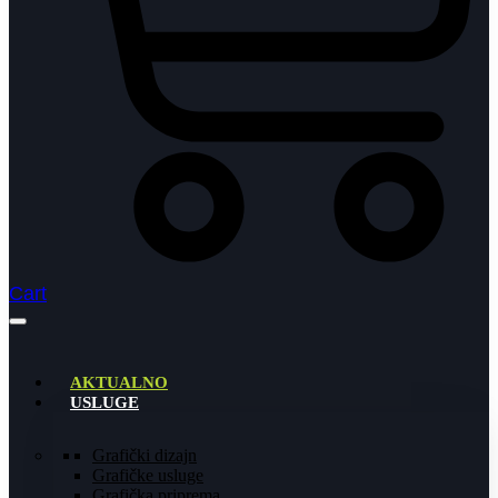
Cart
AKTUALNO
USLUGE
Grafički dizajn
Grafičke usluge
Grafička priprema