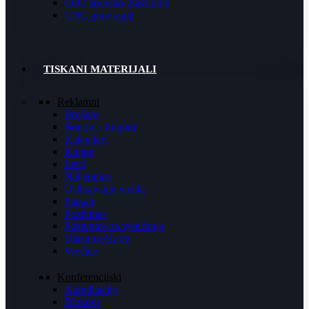
CO2 lasersko graviranje
CNC graviranje
TISKANI MATERIJALI
Reklamni
Brošure
Bonovi - kuponi
Kalendari
Knjige
Letci
Naljepnice
Oslikavanje vozila
Plakati
Pozivnice
Pozivnice za vjenčanja
Ulaznice/Karte
Vrećice
Konferencijski
Akreditacije
Blokovi