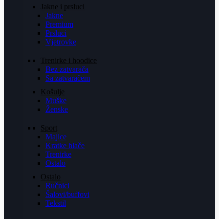
Jakne i prsluci
Jakne
Premium
Prsluci
Vjetrovke
Trenirke i hoodice
Bez zatvarača
Sa zatvaračem
Košulje
Muške
Ženske
Sport
Majice
Kratke hlače
Trenirke
Ostalo
Ostalo
Ručnici
Šalovi/buffovi
Tekstil