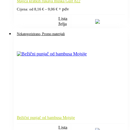
Majica kratkih rukava muška Gulf 822
Raspon
+ pdv
Cijena: od
8,16
€
–
9,06
€
cijena:
od
Lista
8,16 €
želja
do
9,06 €
Nekategorizirano
, Promo materijali
Bežični punjač od bambusa Mojsije
Lista