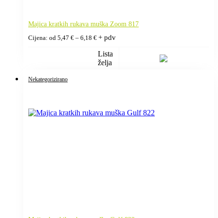
Majica kratkih rukava muška Zoom 817
Raspon
+ pdv
Cijena: od
5,47
€
–
6,18
€
cijena:
od
Lista
5,47 €
želja
do
6,18 €
Nekategorizirano