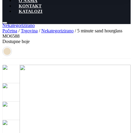
O NAMA
KONTAKT
KATALOZI
Nekategorizirano
Početna
/
Trgovina
/
Nekategorizirano
/ 5 minute sand hourglass
MO6588
Dostupne boje