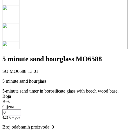
5 minute sand hourglass MO6588
SO MO6588-13.01
5 minute sand hourglass
5-minute sand timer in borosilicate glass with beech wood base.
Boja
Bež
Cijena
4,21
€
+ pdv
Broj odabranih proizvoda
:
0