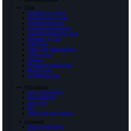
Tisak
Digitalni Eco solvent
Digitalni laserski tisak
Digitalni latex tisak
Digitalni solventni tisak
Digitalni sublimacijski tisak
Digitalni UV tisak
DTF Tisak
DTG Tisak / Direktni tisak
Offsetni tisak
Sitotisak
Slijepi tisak ili blindruck
Transfer tisak
Vez/aplicirani vez
Web stranice
Web programiranje
Web marketing
Web dizajn
SEO
Održavanje web stranica
Graviranje
Fiber/Jag graviranje