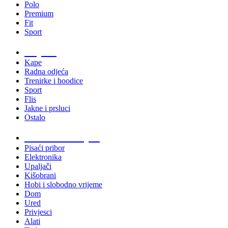
Polo
Premium
Fit
Sport
Odjeća
Kape
Radna odjeća
Trenirke i hoodice
Sport
Flis
Jakne i prsluci
Ostalo
Promo materijali
Pisaći pribor
Elektronika
Upaljači
Kišobrani
Hobi i slobodno vrijeme
Dom
Ured
Privjesci
Alati