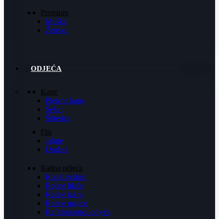
Premium
Muške
Ženske
ODJEĆA
Kape
Pletene kape
Šeširi
Šilterice
Flis
Jakne
Dodaci
Radna odjeća
Radni prsluci
Radne hlače
Radne jakne
Radne majice
Reflektirajuća odjeća