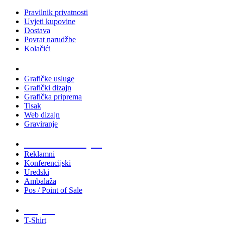
Pravilnik privatnosti
Uvjeti kupovine
Dostava
Povrat narudžbe
Kolačići
Usluge
Grafičke usluge
Grafički dizajn
Grafička priprema
Tisak
Web dizajn
Graviranje
Tiskani materijali
Reklamni
Konferencijski
Uredski
Ambalaža
Pos / Point of Sale
Majice
T-Shirt