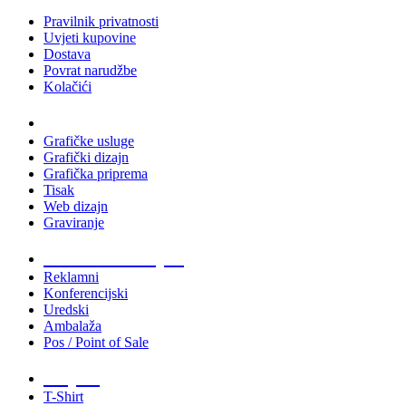
Pravilnik privatnosti
Uvjeti kupovine
Dostava
Povrat narudžbe
Kolačići
Usluge
Grafičke usluge
Grafički dizajn
Grafička priprema
Tisak
Web dizajn
Graviranje
Tiskani materijali
Reklamni
Konferencijski
Uredski
Ambalaža
Pos / Point of Sale
Majice
T-Shirt