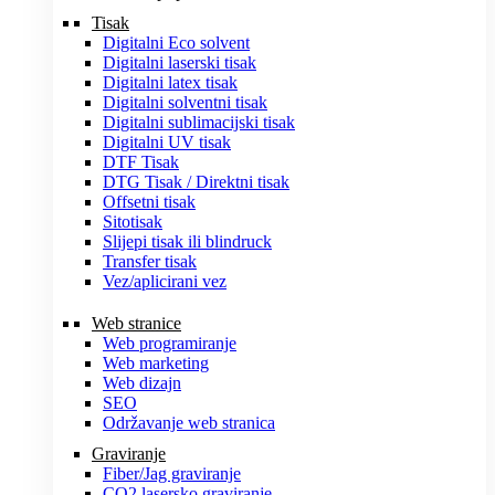
Tisak
Digitalni Eco solvent
Digitalni laserski tisak
Digitalni latex tisak
Digitalni solventni tisak
Digitalni sublimacijski tisak
Digitalni UV tisak
DTF Tisak
DTG Tisak / Direktni tisak
Offsetni tisak
Sitotisak
Slijepi tisak ili blindruck
Transfer tisak
Vez/aplicirani vez
Web stranice
Web programiranje
Web marketing
Web dizajn
SEO
Održavanje web stranica
Graviranje
Fiber/Jag graviranje
CO2 lasersko graviranje