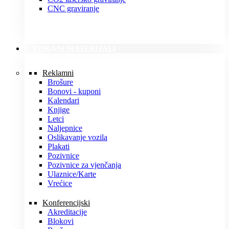
CNC graviranje
TISKANI MATERIJALI
Reklamni
Brošure
Bonovi - kuponi
Kalendari
Knjige
Letci
Naljepnice
Oslikavanje vozila
Plakati
Pozivnice
Pozivnice za vjenčanja
Ulaznice/Karte
Vrećice
Konferencijski
Akreditacije
Blokovi