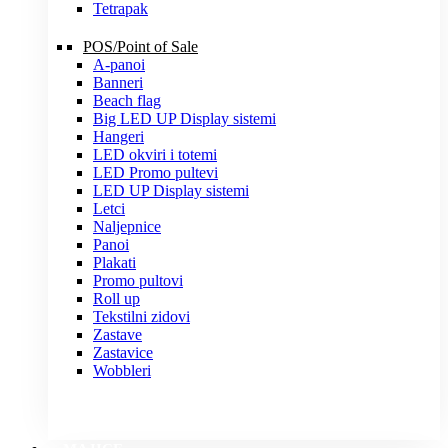
Tetrapak
POS/Point of Sale
A-panoi
Banneri
Beach flag
Big LED UP Display sistemi
Hangeri
LED okviri i totemi
LED Promo pultevi
LED UP Display sistemi
Letci
Naljepnice
Panoi
Plakati
Promo pultovi
Roll up
Tekstilni zidovi
Zastave
Zastavice
Wobbleri