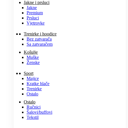
Jakne i prsluci
Jakne
Premium
Prsluci
Vjetrovke
Trenirke i hoodice
Bez zatvarača
Sa zatvaračem
Košulje
Muške
Ženske
Sport
Majice
Kratke hlače
Trenirke
Ostalo
Ostalo
Ručnici
Šalovi/buffovi
Tekstil