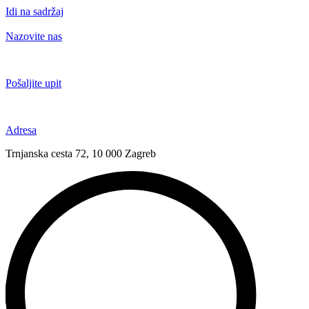
Idi na sadržaj
Nazovite nas
+385 91 6673 789
Pošaljite upit
novival@novival.hr
Adresa
Trnjanska cesta 72, 10 000 Zagreb