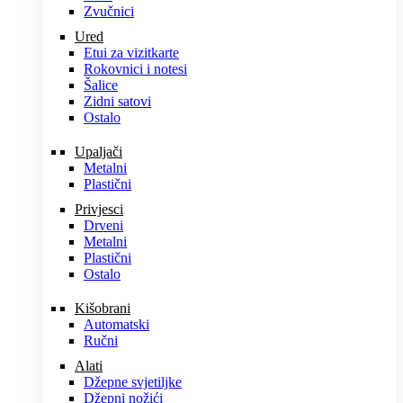
Zvučnici
Ured
Etui za vizitkarte
Rokovnici i notesi
Šalice
Zidni satovi
Ostalo
Upaljači
Metalni
Plastični
Privjesci
Drveni
Metalni
Plastični
Ostalo
Kišobrani
Automatski
Ručni
Alati
Džepne svjetiljke
Džepni nožići