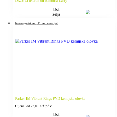
Držač za telefon od bambusa Larry
Lista
želja
Nekategorizirano
, Promo materijali
Parker IM Vibrant Rings PVD kemijska olovka
+ pdv
Cijena: od
26,61
€
Lista