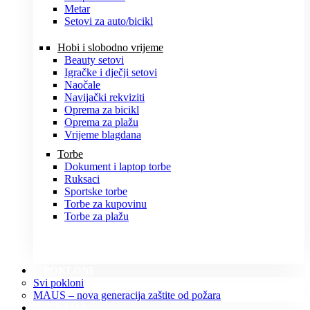
Metar
Setovi za auto/bicikl
Hobi i slobodno vrijeme
Beauty setovi
Igračke i dječji setovi
Naočale
Navijački rekviziti
Oprema za bicikl
Oprema za plažu
Vrijeme blagdana
Torbe
Dokument i laptop torbe
Ruksaci
Sportske torbe
Torbe za kupovinu
Torbe za plažu
POKLONI
Svi pokloni
MAUS – nova generacija zaštite od požara
O NAMA