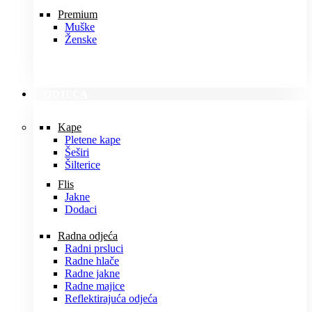
Premium
Muške
Ženske
ODJEĆA
Kape
Pletene kape
Šeširi
Šilterice
Flis
Jakne
Dodaci
Radna odjeća
Radni prsluci
Radne hlače
Radne jakne
Radne majice
Reflektirajuća odjeća