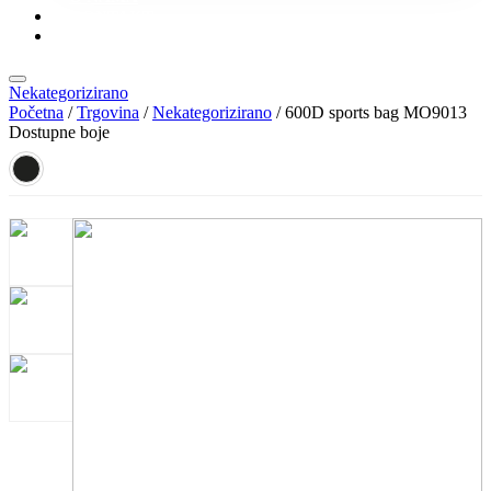
KONTAKT
KATALOZI
Nekategorizirano
Početna
/
Trgovina
/
Nekategorizirano
/ 600D sports bag MO9013
Dostupne boje