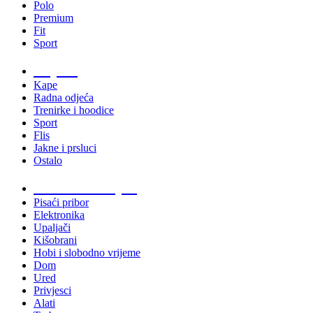
Polo
Premium
Fit
Sport
Odjeća
Kape
Radna odjeća
Trenirke i hoodice
Sport
Flis
Jakne i prsluci
Ostalo
Promo materijali
Pisaći pribor
Elektronika
Upaljači
Kišobrani
Hobi i slobodno vrijeme
Dom
Ured
Privjesci
Alati