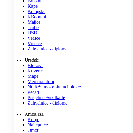
Brošure
Kape
Kemijske
Kišobrani
Majice
Torbe
USB
Vezice
Vrećice
Zahvalnice - diplome
Uredski
Blokovi
Kuverte
Mape
Memorandum
NCR/Samokopirajući blokovi
Pečati
Posjetnice/vizitkarte
Zahvalnice - diplome
Ambalaža
Kutije
Naljepnice
Omoti