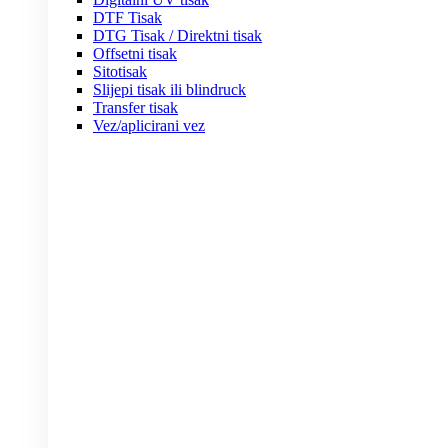
DTF Tisak
DTG Tisak / Direktni tisak
Offsetni tisak
Sitotisak
Slijepi tisak ili blindruck
Transfer tisak
Vez/aplicirani vez