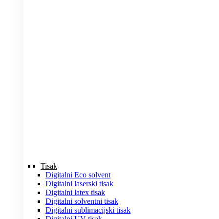
Tisak
Digitalni Eco solvent
Digitalni laserski tisak
Digitalni latex tisak
Digitalni solventni tisak
Digitalni sublimacijski tisak
Digitalni UV tisak