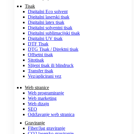
Tisak
Digitalni Eco solvent
Digitalni laserski tisak
Digitalni latex tisak
Digitalni solventni tisak
Digitalni sublimacijski tisak
Digitalni UV tisak
DTF Tisak
DTG Tisak / Direktni tisak
Offsetni tisak
Sitotisak
Slijepi tisak ili blindruck
Transfer tisak
Vez/aplicirani vez
Web stranice
Web programiranje
Web marketing
Web dizajn
SEO
Održavanje web stranica
Graviranje
Fiber/Jag graviranje
CO2 lasersko graviranje