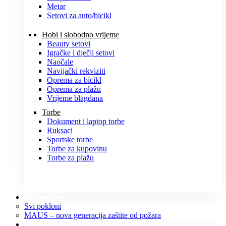
Metar
Setovi za auto/bicikl
Hobi i slobodno vrijeme
Beauty setovi
Igračke i dječji setovi
Naočale
Navijački rekviziti
Oprema za bicikl
Oprema za plažu
Vrijeme blagdana
Torbe
Dokument i laptop torbe
Ruksaci
Sportske torbe
Torbe za kupovinu
Torbe za plažu
POKLONI
Svi pokloni
MAUS – nova generacija zaštite od požara
O NAMA