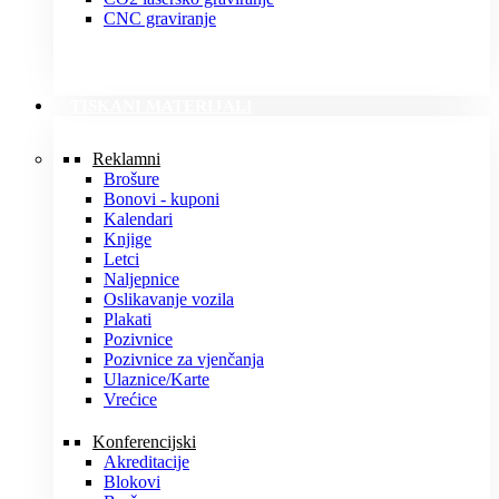
CNC graviranje
TISKANI MATERIJALI
Reklamni
Brošure
Bonovi - kuponi
Kalendari
Knjige
Letci
Naljepnice
Oslikavanje vozila
Plakati
Pozivnice
Pozivnice za vjenčanja
Ulaznice/Karte
Vrećice
Konferencijski
Akreditacije
Blokovi