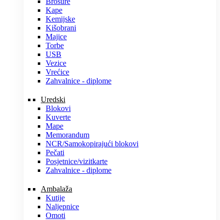
Brošure
Kape
Kemijske
Kišobrani
Majice
Torbe
USB
Vezice
Vrećice
Zahvalnice - diplome
Uredski
Blokovi
Kuverte
Mape
Memorandum
NCR/Samokopirajući blokovi
Pečati
Posjetnice/vizitkarte
Zahvalnice - diplome
Ambalaža
Kutije
Naljepnice
Omoti