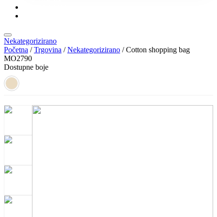
KONTAKT
KATALOZI
Nekategorizirano
Početna
/
Trgovina
/
Nekategorizirano
/ Cotton shopping bag
MO2790
Dostupne boje