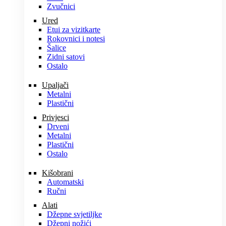
Zvučnici
Ured
Etui za vizitkarte
Rokovnici i notesi
Šalice
Zidni satovi
Ostalo
Upaljači
Metalni
Plastični
Privjesci
Drveni
Metalni
Plastični
Ostalo
Kišobrani
Automatski
Ručni
Alati
Džepne svjetiljke
Džepni nožići