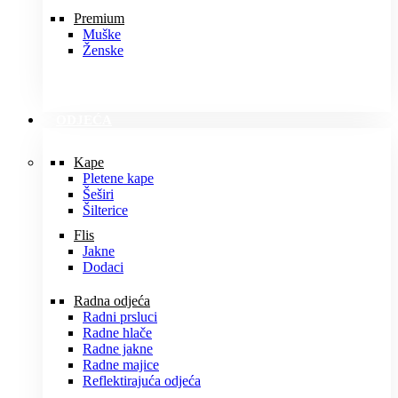
Premium
Muške
Ženske
ODJEĆA
Kape
Pletene kape
Šeširi
Šilterice
Flis
Jakne
Dodaci
Radna odjeća
Radni prsluci
Radne hlače
Radne jakne
Radne majice
Reflektirajuća odjeća