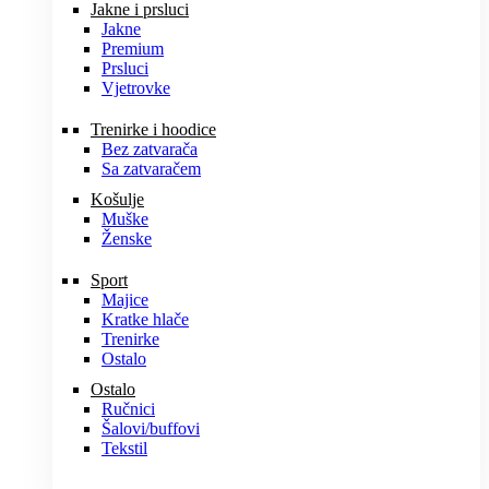
Jakne i prsluci
Jakne
Premium
Prsluci
Vjetrovke
Trenirke i hoodice
Bez zatvarača
Sa zatvaračem
Košulje
Muške
Ženske
Sport
Majice
Kratke hlače
Trenirke
Ostalo
Ostalo
Ručnici
Šalovi/buffovi
Tekstil