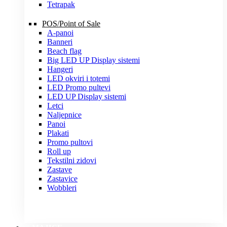
Tetrapak
POS/Point of Sale
A-panoi
Banneri
Beach flag
Big LED UP Display sistemi
Hangeri
LED okviri i totemi
LED Promo pultevi
LED UP Display sistemi
Letci
Naljepnice
Panoi
Plakati
Promo pultovi
Roll up
Tekstilni zidovi
Zastave
Zastavice
Wobbleri