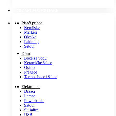
PROMO MATERIJALI
Pisaći pribor
Kemijske
Markeri
Olovke
Pakiranja
Setovi
Dom
Boce za vodu
Keramičke šalice
Ostalo
Pregače
Termos boce i šalice
Elektronika
Držači
Lampe
Powerbanks
Satovi
Slušalice
USB