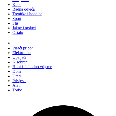
Kape
Radna odjeća
Trenirke i hoodice
Sport
Flis
Jakne i prsluci
Ostalo
Promo materijali
Pisaći pribor
Elektronika
Upaljači
Kišobrani
Hobi i slobodno vrijeme
Dom
Ured
Privjesci
Alati
Torbe