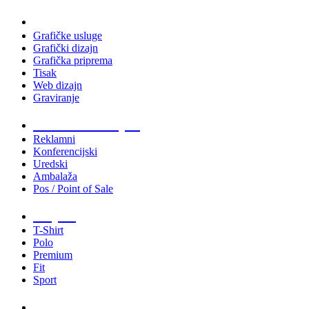
Usluge
Grafičke usluge
Grafički dizajn
Grafička priprema
Tisak
Web dizajn
Graviranje
Tiskani materijali
Reklamni
Konferencijski
Uredski
Ambalaža
Pos / Point of Sale
Majice
T-Shirt
Polo
Premium
Fit
Sport
Odjeća