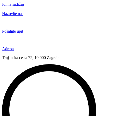
Idi na sadržaj
Nazovite nas
+385 91 6673 789
Pošaljite upit
novival@novival.hr
Adresa
Trnjanska cesta 72, 10 000 Zagreb