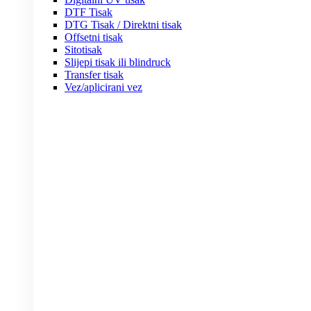
DTF Tisak
DTG Tisak / Direktni tisak
Offsetni tisak
Sitotisak
Slijepi tisak ili blindruck
Transfer tisak
Vez/aplicirani vez