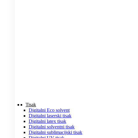
Tisak
Digitalni Eco solvent
Digitalni laserski tisak
Digitalni latex tisak
Digitalni solventni tisak
Digitalni sublimacijski tisak
Digitalni UV tisak