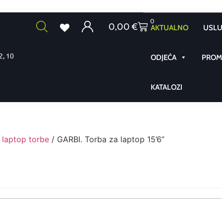
0
0,00
€
AKTUALNO
USLU
2, 10
ODJEĆA
PROMO
KATALOZI
 laptop torbe
/ GARBI. Torba za laptop 15’6”