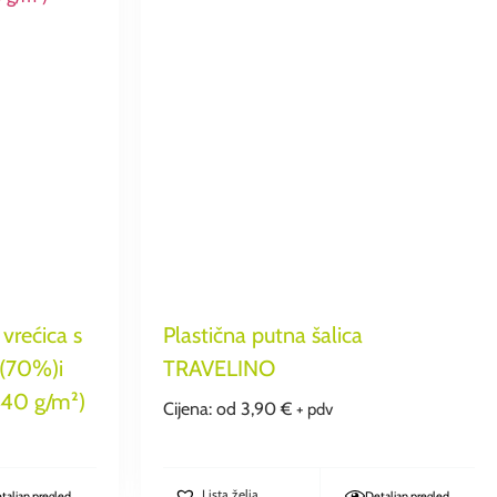
vrećica s
Plastična putna šalica
 (70%)i
TRAVELINO
140 g/m²)
Cijena: od
3,90
€
+ pdv
Lista želja
taljan pregled
Detaljan pregled