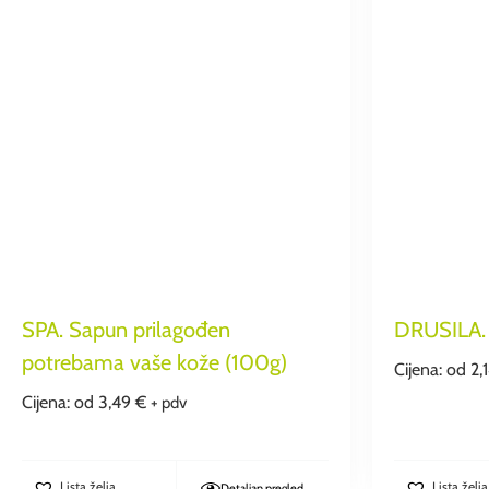
SPA. Sapun prilagođen
DRUSILA. 
potrebama vaše kože (100g)
Cijena: od
2,
Cijena: od
3,49
€
+ pdv
Lista želja
Lista želja
Detaljan pregled