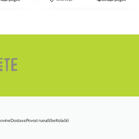
povine
Dostava
Povrat narudžbe
Kolačići