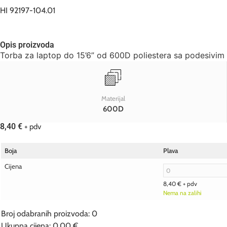
HI 92197-104.01
Opis proizvoda
Torba za laptop do 15’6” od 600D poliestera sa podesivim
Materijal
600D
8,40
€
+ pdv
Boja
Plava
Cijena
8,40
€
+ pdv
Nema na zalihi
Broj odabranih proizvoda
:
0
Ukupna cijena
:
0,00 €