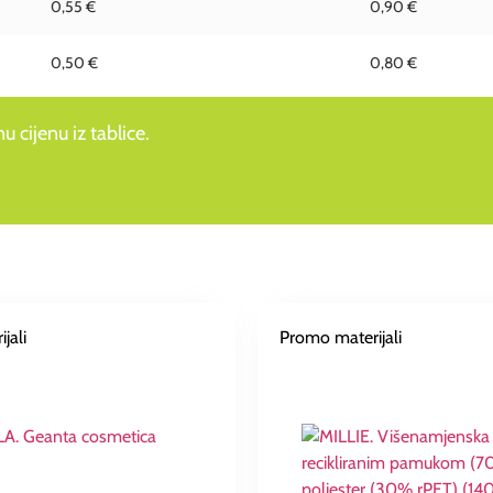
0,55 €
0,90 €
0,50 €
0,80 €
 cijenu iz tablice.
jali
Promo materijali