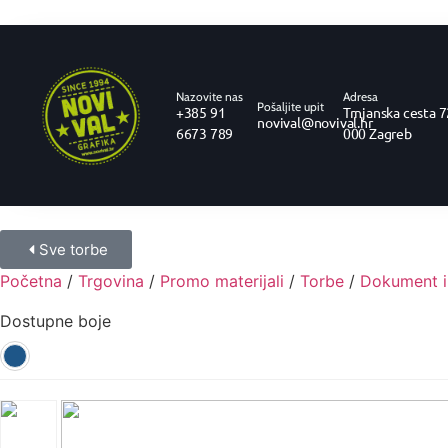
Nazovite nas
Adresa
Pošaljite upit
+385 91
Trnjanska cesta 7
novival@novival.hr
6673 789
000 Zagreb
Sve torbe
Početna
/
Trgovina
/
Promo materijali
/
Torbe
/
Dokument i
Dostupne boje