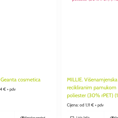
Geanta cosmetica
MILLIE. Višenamjenska 
recikliranim pamukom
14
€
+ pdv
poliester (30% rPET) (
Cijena: od
1,11
€
+ pdv
Lista želja
Detaljan pregled
De