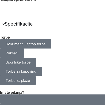
0
Broj
odabranih
proizvoda.
Your
total
Specifikacije
is
0,00 €
Torbe
Dokument i laptop torbe
Ruksaci
Sportske torbe
Torbe za kupovinu
Torbe za plažu
Imate pitanja?