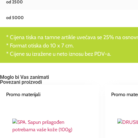
od 2500
od 5000
* Cijena tiska na tamne artikle uvećava se 25% na osnovnu
* Format otiska do 10 x 7 cm.
* Cijene su izražene u neto iznosu bez PDV-a.
Moglo bi Vas zanimati
Povezani proizvodi
Promo materijali
Promo materi