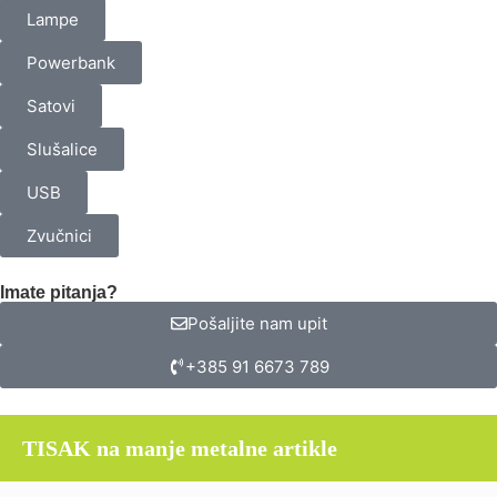
Lampe
Powerbank
Satovi
Slušalice
USB
Zvučnici
Imate pitanja?
Pošaljite nam upit
+385 91 6673 789
TISAK na manje metalne artikle