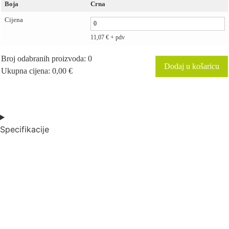
Boja
Crna
Cijena
11,07
€
+ pdv
Broj odabranih proizvoda
:
0
Dodaj u košaricu
Ukupna cijena
:
0,00
€
0
Items,
Total
$0.00
Specifikacije