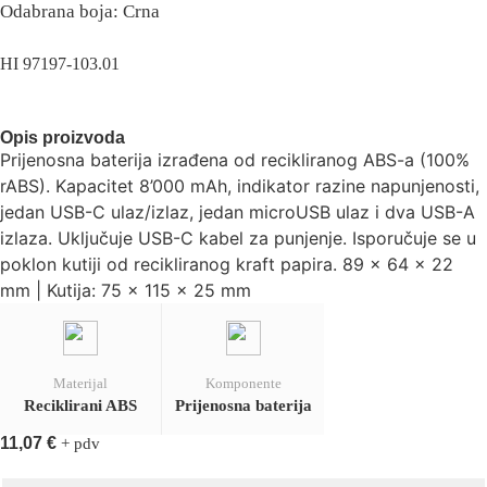
Odabrana boja: Crna
HI 97197-103.01
Opis proizvoda
Prijenosna baterija izrađena od recikliranog ABS-a (100%
rABS). Kapacitet 8’000 mAh, indikator razine napunjenosti,
jedan USB-C ulaz/izlaz, jedan microUSB ulaz i dva USB-A
izlaza. Uključuje USB-C kabel za punjenje. Isporučuje se u
poklon kutiji od recikliranog kraft papira. 89 x 64 x 22
mm | Kutija: 75 x 115 x 25 mm
Materijal
Komponente
Reciklirani ABS
Prijenosna baterija
11,07
€
+ pdv