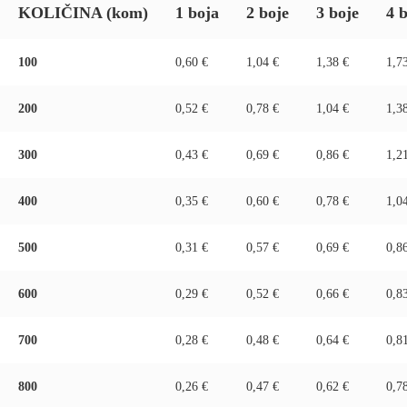
KOLIČINA
(kom)
1 boja
2 boje
3 boje
4 
100
0,60 €
1,04 €
1,38 €
1,7
200
0,52 €
0,78 €
1,04 €
1,3
300
0,43 €
0,69 €
0,86 €
1,2
400
0,35 €
0,60 €
0,78 €
1,0
500
0,31 €
0,57 €
0,69 €
0,8
600
0,29 €
0,52 €
0,66 €
0,8
700
0,28 €
0,48 €
0,64 €
0,8
800
0,26 €
0,47 €
0,62 €
0,7