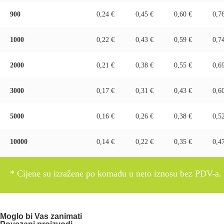
900
0,24 €
0,45 €
0,60 €
0,7
1000
0,22 €
0,43 €
0,59 €
0,7
2000
0,21 €
0,38 €
0,55 €
0,6
3000
0,17 €
0,31 €
0,43 €
0,6
5000
0,16 €
0,26 €
0,38 €
0,5
10000
0,14 €
0,22 €
0,35 €
0,4
* Cijene su izražene po komadu u neto iznosu bez PDV-a.
Moglo bi Vas zanimati