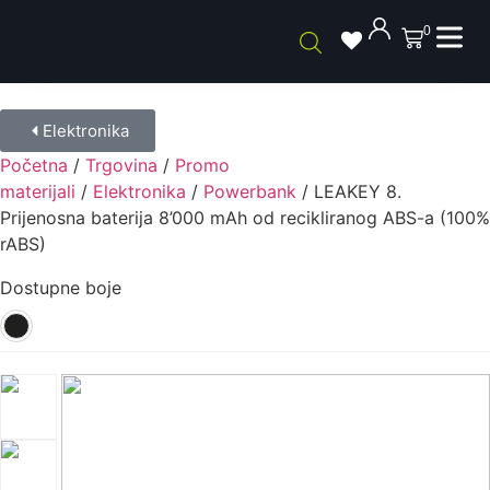
0
Elektronika
Početna
/
Trgovina
/
Promo
materijali
/
Elektronika
/
Powerbank
/ LEAKEY 8.
Prijenosna baterija 8’000 mAh od recikliranog ABS-a (100%
rABS)
Dostupne boje