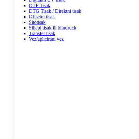
DTF Tisak
DTG Tisak / Direktni tisak
Offsetni tisak
Sitotisak
Slijepi tisak ili blindruck
Transfer tisak
Vez/aplicirani vez