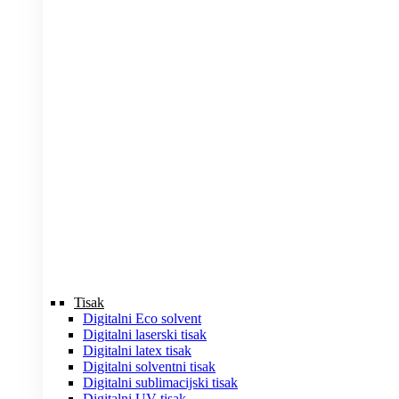
Tisak
Digitalni Eco solvent
Digitalni laserski tisak
Digitalni latex tisak
Digitalni solventni tisak
Digitalni sublimacijski tisak
Digitalni UV tisak