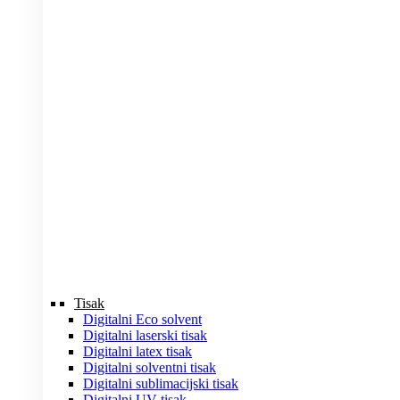
Tisak
Digitalni Eco solvent
Digitalni laserski tisak
Digitalni latex tisak
Digitalni solventni tisak
Digitalni sublimacijski tisak
Digitalni UV tisak