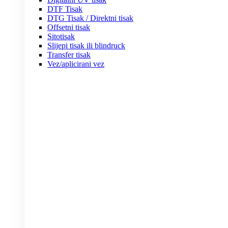
DTF Tisak
DTG Tisak / Direktni tisak
Offsetni tisak
Sitotisak
Slijepi tisak ili blindruck
Transfer tisak
Vez/aplicirani vez