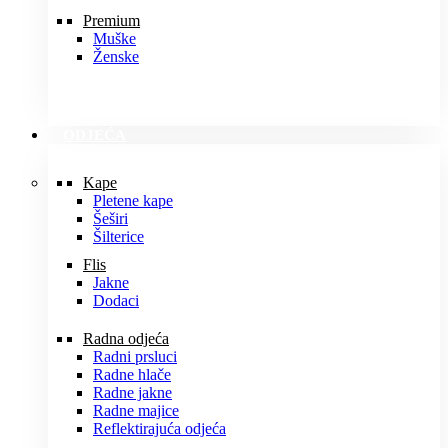
Premium
Muške
Ženske
ODJEĆA
Kape
Pletene kape
Šeširi
Šilterice
Flis
Jakne
Dodaci
Radna odjeća
Radni prsluci
Radne hlače
Radne jakne
Radne majice
Reflektirajuća odjeća