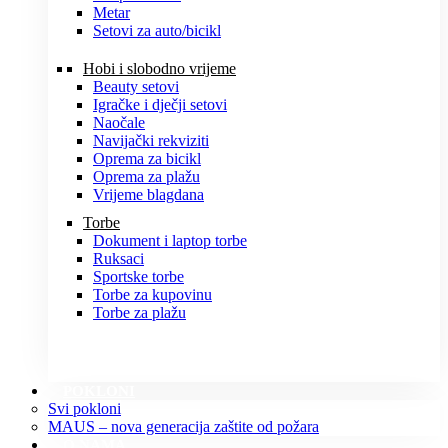
Metar
Setovi za auto/bicikl
Hobi i slobodno vrijeme
Beauty setovi
Igračke i dječji setovi
Naočale
Navijački rekviziti
Oprema za bicikl
Oprema za plažu
Vrijeme blagdana
Torbe
Dokument i laptop torbe
Ruksaci
Sportske torbe
Torbe za kupovinu
Torbe za plažu
POKLONI
Svi pokloni
MAUS – nova generacija zaštite od požara
O NAMA