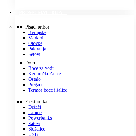
PROMO MATERIJALI
Pisaći pribor
Kemijske
Markeri
Olovke
Pakiranja
Setovi
Dom
Boce za vodu
Keramičke šalice
Ostalo
Pregače
Termos boce i šalice
Elektronika
Držači
Lampe
Powerbanks
Satovi
Slušalice
USB