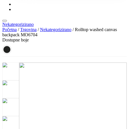
KONTAKT
KATALOZI
Nekategorizirano
Početna
/
Trgovina
/
Nekategorizirano
/ Rolltop washed canvas
backpack MO6704
Dostupne boje