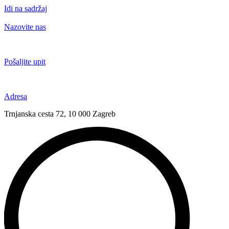
Idi na sadržaj
Nazovite nas
+385 91 6673 789
Pošaljite upit
novival@novival.hr
Adresa
Trnjanska cesta 72, 10 000 Zagreb