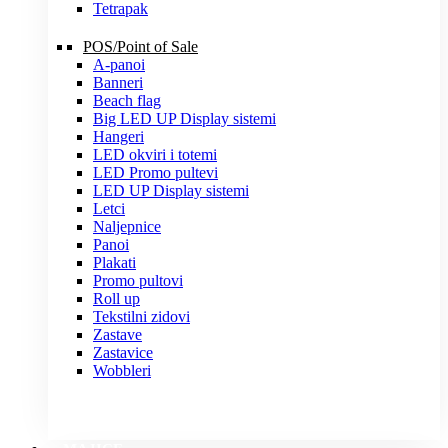
Tetrapak
POS/Point of Sale
A-panoi
Banneri
Beach flag
Big LED UP Display sistemi
Hangeri
LED okviri i totemi
LED Promo pultevi
LED UP Display sistemi
Letci
Naljepnice
Panoi
Plakati
Promo pultovi
Roll up
Tekstilni zidovi
Zastave
Zastavice
Wobbleri