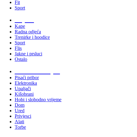
Fit
Sport
Odjeća
Kape
Radna odjeća
Trenirke i hoodice
Sport
Flis
Jakne i prsluci
Ostalo
Promo materijali
Pisaći pribor
Elektronika
Upaljači
Kišobrani
Hobi i slobodno vrijeme
Dom
Ured
Privjesci
Alati
Torbe