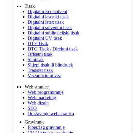
Tisak
Digitalni Eco solvent
Digitalni laserski tisak
Digitalni latex tisak
Digitalni solventni tisak
Digitalni sublimacijski tisak
Digitalni UV tisak
DTF Tisak
DTG Tisak / Direktni tisak
Offsetni tisak
Sitotisak
Slijepi tisak ili blindruck
Transfer tisak
Vez/aplicirani vez
Web stranice
Web programiranje
Web marketing
Web dizajn
SEO
Održavanje web stranica
Graviranje
Fiber/Jag graviranje
CO2 lasersko graviranje