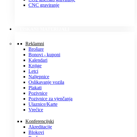
CNC graviranje
TISKANI MATERIJALI
Reklamni
Brošure
Bonovi - kuponi
Kalendari
Knjige
Letci
Naljepnice
Oslikavanje vozila
Plakati
Pozivnice
Pozivnice za vjenčanja
Ulaznice/Karte
Vrećice
Konferencijski
Akreditacije
Blokovi