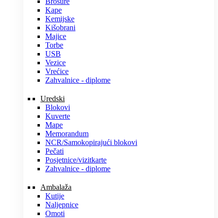
Brošure
Kape
Kemijske
Kišobrani
Majice
Torbe
USB
Vezice
Vrećice
Zahvalnice - diplome
Uredski
Blokovi
Kuverte
Mape
Memorandum
NCR/Samokopirajući blokovi
Pečati
Posjetnice/vizitkarte
Zahvalnice - diplome
Ambalaža
Kutije
Naljepnice
Omoti