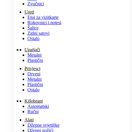
Zvučnici
Ured
Etui za vizitkarte
Rokovnici i notesi
Šalice
Zidni satovi
Ostalo
Upaljači
Metalni
Plastični
Privjesci
Drveni
Metalni
Plastični
Ostalo
Kišobrani
Automatski
Ručni
Alati
Džepne svjetiljke
Džepni nožići