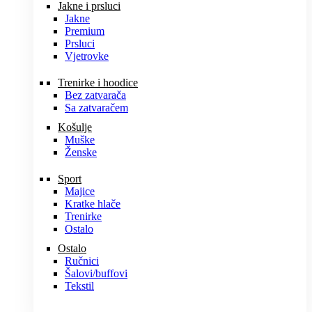
Jakne i prsluci
Jakne
Premium
Prsluci
Vjetrovke
Trenirke i hoodice
Bez zatvarača
Sa zatvaračem
Košulje
Muške
Ženske
Sport
Majice
Kratke hlače
Trenirke
Ostalo
Ostalo
Ručnici
Šalovi/buffovi
Tekstil