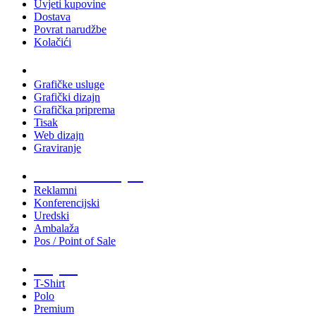
Uvjeti kupovine
Dostava
Povrat narudžbe
Kolačići
Usluge
Grafičke usluge
Grafički dizajn
Grafička priprema
Tisak
Web dizajn
Graviranje
Tiskani materijali
Reklamni
Konferencijski
Uredski
Ambalaža
Pos / Point of Sale
Majice
T-Shirt
Polo
Premium