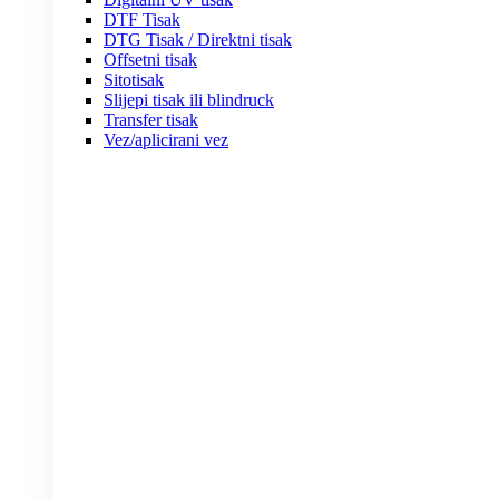
DTF Tisak
DTG Tisak / Direktni tisak
Offsetni tisak
Sitotisak
Slijepi tisak ili blindruck
Transfer tisak
Vez/aplicirani vez