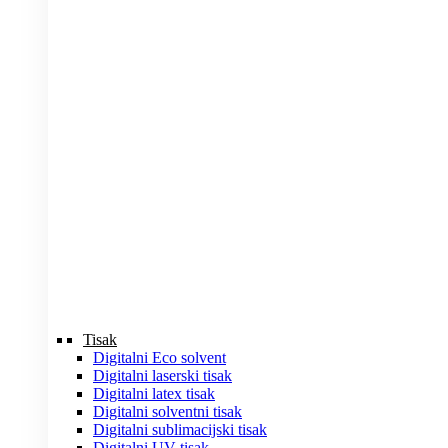
Tisak
Digitalni Eco solvent
Digitalni laserski tisak
Digitalni latex tisak
Digitalni solventni tisak
Digitalni sublimacijski tisak
Digitalni UV tisak