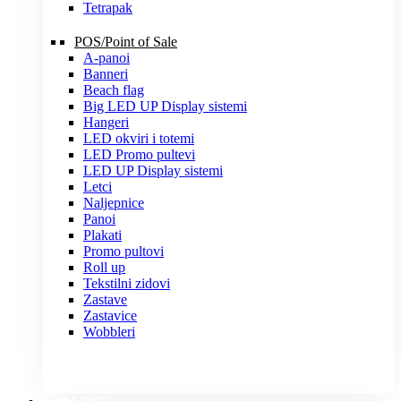
Tetrapak
POS/Point of Sale
A-panoi
Banneri
Beach flag
Big LED UP Display sistemi
Hangeri
LED okviri i totemi
LED Promo pultevi
LED UP Display sistemi
Letci
Naljepnice
Panoi
Plakati
Promo pultovi
Roll up
Tekstilni zidovi
Zastave
Zastavice
Wobbleri