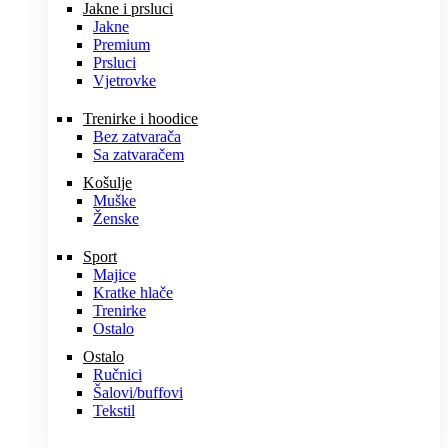
Jakne i prsluci
Jakne
Premium
Prsluci
Vjetrovke
Trenirke i hoodice
Bez zatvarača
Sa zatvaračem
Košulje
Muške
Ženske
Sport
Majice
Kratke hlače
Trenirke
Ostalo
Ostalo
Ručnici
Šalovi/buffovi
Tekstil