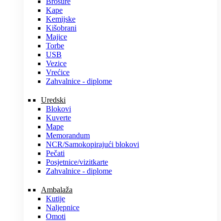
Brošure
Kape
Kemijske
Kišobrani
Majice
Torbe
USB
Vezice
Vrećice
Zahvalnice - diplome
Uredski
Blokovi
Kuverte
Mape
Memorandum
NCR/Samokopirajući blokovi
Pečati
Posjetnice/vizitkarte
Zahvalnice - diplome
Ambalaža
Kutije
Naljepnice
Omoti