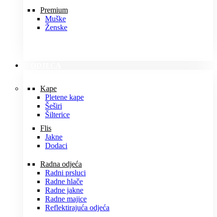
Premium
Muške
Ženske
ODJEĆA
Kape
Pletene kape
Šeširi
Šilterice
Flis
Jakne
Dodaci
Radna odjeća
Radni prsluci
Radne hlače
Radne jakne
Radne majice
Reflektirajuća odjeća