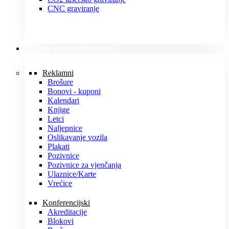
CNC graviranje
TISKANI MATERIJALI
Reklamni
Brošure
Bonovi - kuponi
Kalendari
Knjige
Letci
Naljepnice
Oslikavanje vozila
Plakati
Pozivnice
Pozivnice za vjenčanja
Ulaznice/Karte
Vrećice
Konferencijski
Akreditacije
Blokovi