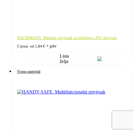
BACHMANN. Metalni privjesak za ključeve s PU okvirom
+ pdv
Cijena: od
1,84
€
Lista
želja
Promo materijali