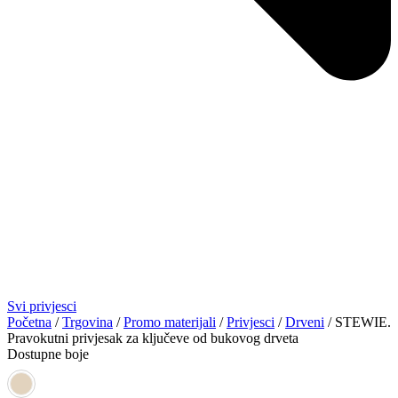
Svi privjesci
Početna
/
Trgovina
/
Promo materijali
/
Privjesci
/
Drveni
/ STEWIE.
Pravokutni privjesak za ključeve od bukovog drveta
Dostupne boje