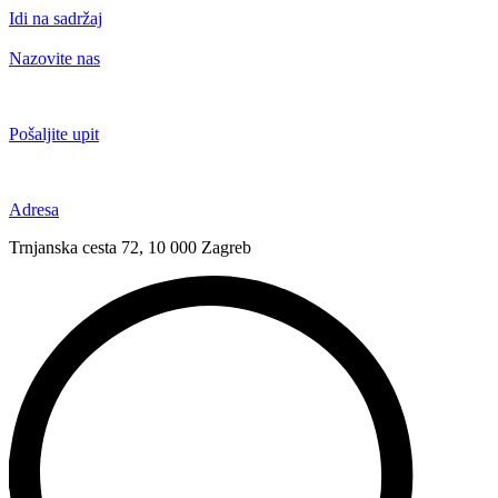
Idi na sadržaj
Nazovite nas
+385 91 6673 789
Pošaljite upit
novival@novival.hr
Adresa
Trnjanska cesta 72, 10 000 Zagreb