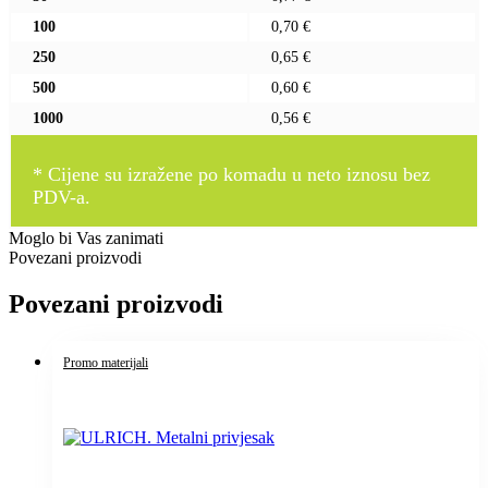
100
0,70 €
250
0,65 €
500
0,60 €
1000
0,56 €
* Cijene su izražene po komadu u neto iznosu bez
PDV-a.
Moglo bi Vas zanimati
Povezani proizvodi
Povezani proizvodi
Promo materijali