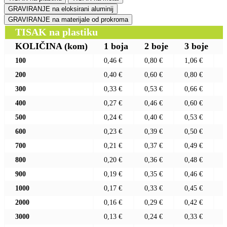
GRAVIRANJE na eloksirani aluminij
GRAVIRANJE na materijale od prokroma
TISAK na plastiku
KOLIČINA
(kom)
1 boja
2 boje
3 boje
100
0,46 €
0,80 €
1,06 €
200
0,40 €
0,60 €
0,80 €
300
0,33 €
0,53 €
0,66 €
400
0,27 €
0,46 €
0,60 €
500
0,24 €
0,40 €
0,53 €
600
0,23 €
0,39 €
0,50 €
700
0,21 €
0,37 €
0,49 €
800
0,20 €
0,36 €
0,48 €
900
0,19 €
0,35 €
0,46 €
1000
0,17 €
0,33 €
0,45 €
2000
0,16 €
0,29 €
0,42 €
3000
0,13 €
0,24 €
0,33 €