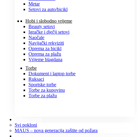
Metar
Setovi za auto/bicikl
Hobi i slobodno vrijeme
Beauty setovi
Igračke i dječji setovi
Naočale
Navijački rekviziti
Oprema za bicikl
Oprema za plažu
Vrijeme blagdana
Torbe
Dokument i laptop torbe
Ruksaci
Sportske torbe
Torbe za kupovinu
Torbe za plažu
POKLONI
Svi pokloni
MAUS – nova generacija zaštite od požara
O NAMA