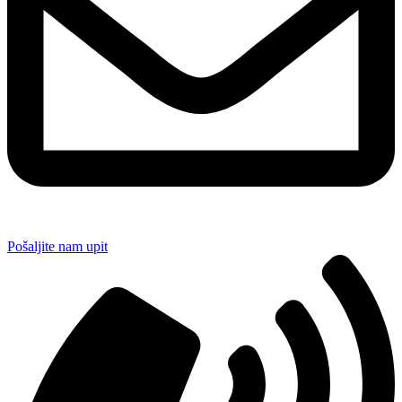
Pošaljite nam upit