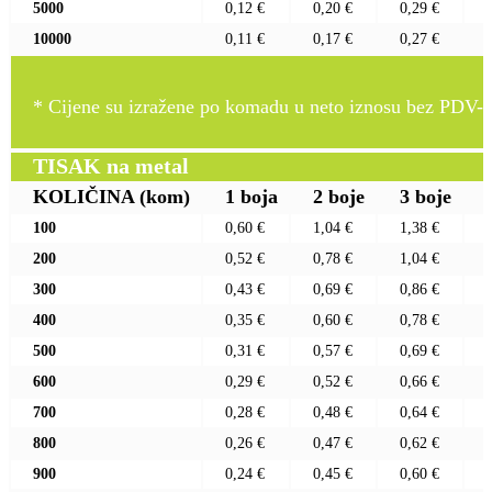
5000
0,12 €
0,20 €
0,29 €
10000
0,11 €
0,17 €
0,27 €
* Cijene su izražene po komadu u neto iznosu bez PDV-a
TISAK na metal
KOLIČINA
(kom)
1 boja
2 boje
3 boje
100
0,60 €
1,04 €
1,38 €
200
0,52 €
0,78 €
1,04 €
300
0,43 €
0,69 €
0,86 €
400
0,35 €
0,60 €
0,78 €
500
0,31 €
0,57 €
0,69 €
600
0,29 €
0,52 €
0,66 €
700
0,28 €
0,48 €
0,64 €
800
0,26 €
0,47 €
0,62 €
900
0,24 €
0,45 €
0,60 €