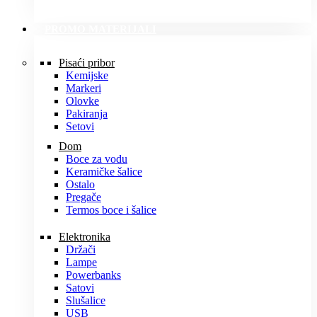
PROMO MATERIJALI
Pisaći pribor
Kemijske
Markeri
Olovke
Pakiranja
Setovi
Dom
Boce za vodu
Keramičke šalice
Ostalo
Pregače
Termos boce i šalice
Elektronika
Držači
Lampe
Powerbanks
Satovi
Slušalice
USB