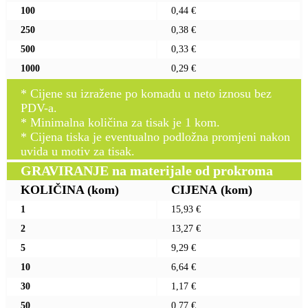
100
0,44 €
250
0,38 €
500
0,33 €
1000
0,29 €
* Cijene su izražene po komadu u neto iznosu bez
PDV-a.
* Minimalna količina za tisak je 1 kom.
* Cijena tiska je eventualno podložna promjeni nakon
uvida u motiv za tisak.
GRAVIRANJE na materijale od prokroma
KOLIČINA
(kom)
CIJENA
(kom)
1
15,93 €
2
13,27 €
5
9,29 €
10
6,64 €
30
1,17 €
50
0,77 €