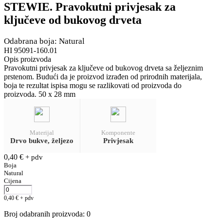
STEWIE. Pravokutni privjesak za
ključeve od bukovog drveta
Odabrana boja: Natural
HI 95091-160.01
Opis proizvoda
Pravokutni privjesak za ključeve od bukovog drveta sa željeznim
prstenom. Budući da je proizvod izrađen od prirodnih materijala,
boja te rezultat ispisa mogu se razlikovati od proizvoda do
proizvoda. 50 x 28 mm
Materijal
Komponente
Drvo bukve, željezo
Privjesak
0,40
€
+ pdv
Boja
Natural
Cijena
0,40
€
+ pdv
Broj odabranih proizvoda
:
0