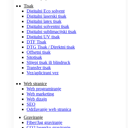
Tisak
Digitalni Eco solvent
Digitalni laserski tisak
Digitalni latex tisak
Digitalni solventni tisak
Digitalni sublimacijski tisak
Digitalni UV tisak
DTF Tisak
DTG Tisak / Direktni tisak
Offsetni tisak
Sitotisak
Slijepi tisak ili blindruck
Transfer tisak
Vez/aplicirani vez
Web stranice
Web programiranje
Web marketing
Web dizajn
SEO
Održavanje web stranica
Graviranje
Fiber/Jag graviranje
CO2 lasersko graviranje