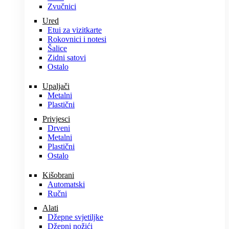
Zvučnici
Ured
Etui za vizitkarte
Rokovnici i notesi
Šalice
Zidni satovi
Ostalo
Upaljači
Metalni
Plastični
Privjesci
Drveni
Metalni
Plastični
Ostalo
Kišobrani
Automatski
Ručni
Alati
Džepne svjetiljke
Džepni nožići