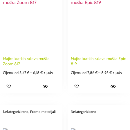
Majica kratkih rukava muška
Majica kratkih rukava muška Epic
Zoom 817
819
+ pdv
+ pdv
Cijena: od
5,47
€
–
6,18
€
Cijena: od
7,86
€
–
8,93
€
Nekategorizirano
, Promo materijali
Nekategorizirano