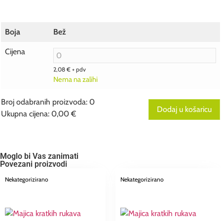
Boja
Bež
Cijena
2,08
€
+ pdv
Nema na zalihi
Broj odabranih proizvoda
:
0
Dodaj u košaricu
Ukupna cijena
:
0,00 €
0
Broj
odabranih
proizvoda.
Your
Moglo bi Vas zanimati
total
Povezani proizvodi
is
0,00 €
Nekategorizirano
Nekategorizirano