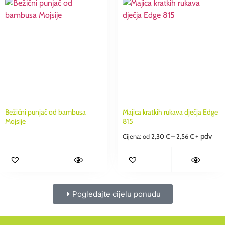
Bežični punjač od bambusa
Majica kratkih rukava dječja Edge
Mojsije
815
+ pdv
Cijena: od
2,30
€
–
2,56
€
Pogledajte cijelu ponudu