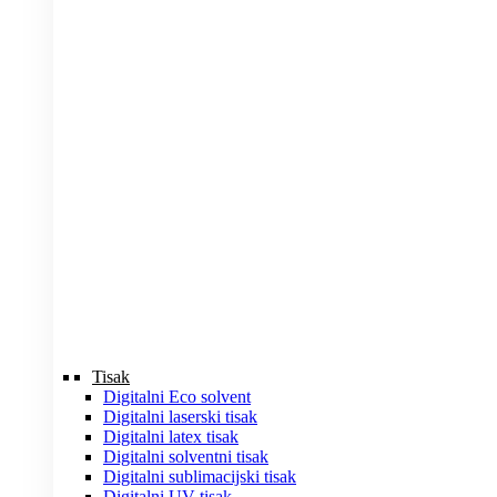
Tisak
Digitalni Eco solvent
Digitalni laserski tisak
Digitalni latex tisak
Digitalni solventni tisak
Digitalni sublimacijski tisak
Digitalni UV tisak