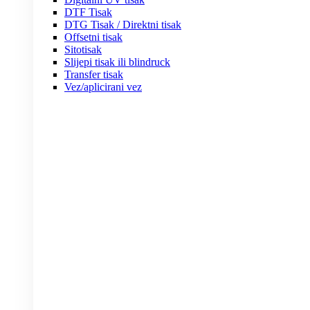
DTF Tisak
DTG Tisak / Direktni tisak
Offsetni tisak
Sitotisak
Slijepi tisak ili blindruck
Transfer tisak
Vez/aplicirani vez