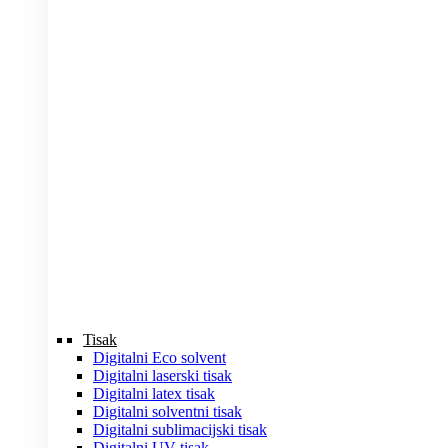
Tisak
Digitalni Eco solvent
Digitalni laserski tisak
Digitalni latex tisak
Digitalni solventni tisak
Digitalni sublimacijski tisak
Digitalni UV tisak