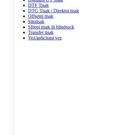
DTF Tisak
DTG Tisak / Direktni tisak
Offsetni tisak
Sitotisak
Slijepi tisak ili blindruck
Transfer tisak
Vez/aplicirani vez