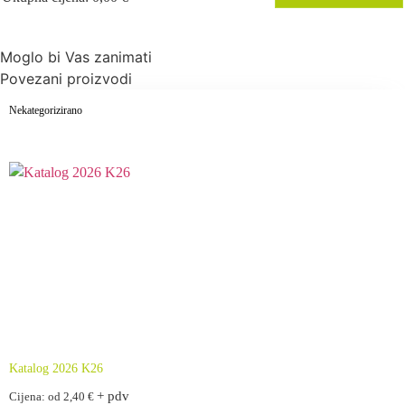
0
Items,
Total
Moglo bi Vas zanimati
$0.00
Povezani proizvodi
Nekategorizirano
Katalog 2026 K26
+ pdv
Cijena: od
2,40
€