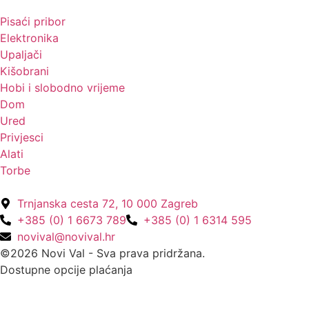
Pisaći pribor
Elektronika
Upaljači
Kišobrani
Hobi i slobodno vrijeme
Dom
Ured
Privjesci
Alati
Torbe
Trnjanska cesta 72, 10 000 Zagreb
+385 (0) 1 6673 789
+385 (0) 1 6314 595
novival@novival.hr
©2026 Novi Val - Sva prava pridržana.
Dostupne opcije plaćanja