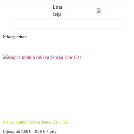
Lista
želja
Nekategorizirano
Majica kratkih rukava ženska Epic 821
Raspon
+ pdv
Cijena: od
7,86
€
–
8,16
€