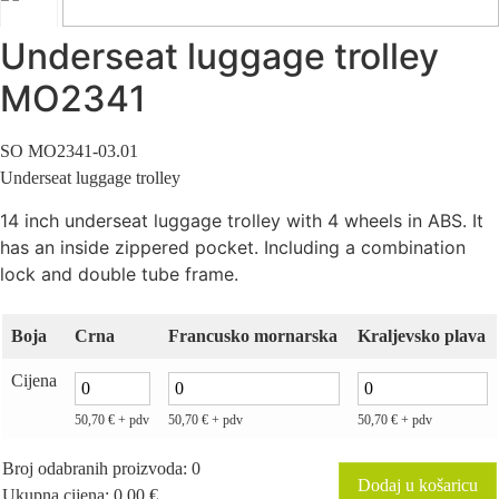
Underseat luggage trolley
MO2341
SO MO2341-03.01
Underseat luggage trolley
14 inch underseat luggage trolley with 4 wheels in ABS. It
has an inside zippered pocket. Including a combination
lock and double tube frame.
Boja
Crna
Francusko mornarska
Kraljevsko plava
Cijena
50,70
€
+ pdv
50,70
€
+ pdv
50,70
€
+ pdv
Broj odabranih proizvoda
:
0
Dodaj u košaricu
Ukupna cijena
:
0,00
€