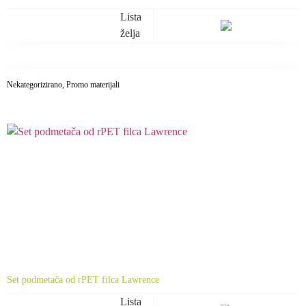
cijena:
Lista
od
7,86 €
želja
do
8,16 €
Nekategorizirano
, Promo materijali
Set podmetača od rPET filca Lawrence
Lista