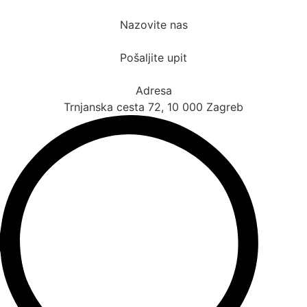
Idi
na
Nazovite nas
sadržaj
+385 91 6673 789
Pošaljite upit
novival@novival.hr
Adresa
Trnjanska cesta 72, 10 000 Zagreb