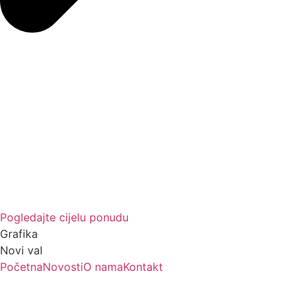
Pogledajte cijelu ponudu
Grafika
Novi val
Početna
Novosti
O nama
Kontakt