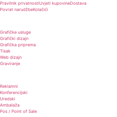
Pravilnik privatnosti
Uvjeti kupovine
Dostava
Povrat narudžbe
Kolačići
Usluge
Grafičke usluge
Grafički dizajn
Grafička priprema
Tisak
Web dizajn
Graviranje
Tiskani materijali
Reklamni
Konferencijski
Uredski
Ambalaža
Pos / Point of Sale