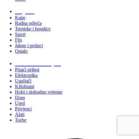
Odjeća
Kape
Radna odjeća
Trenirke i hoodice
Sport
Flis
Jakne i prsluci
Ostalo
Promo materijali
Pisaći pribor
Elektronika
Upaljači
Kišobrani
Hobi i slobodno vrijeme
Dom
Ured
Privjesci
Alati
Torbe