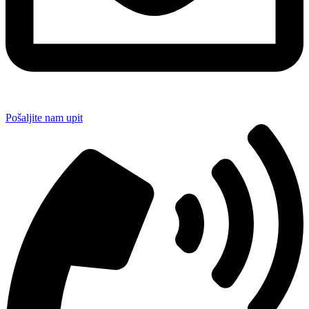
Pošaljite nam upit