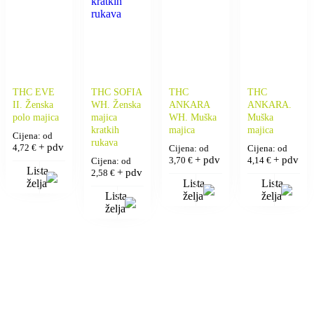
THC EVE
THC SOFIA
THC
THC
II. Ženska
WH. Ženska
ANKARA
ANKARA.
polo majica
majica
WH. Muška
Muška
kratkih
majica
majica
Cijena: od
rukava
+ pdv
4,72
€
Cijena: od
Cijena: od
+ pdv
+ pdv
3,70
€
4,14
€
Cijena: od
Lista
+ pdv
2,58
€
želja
Lista
Lista
Lista
želja
želja
želja