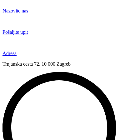
Idi
na
Nazovite nas
sadržaj
+385 91 6673 789
Pošaljite upit
novival@novival.hr
Adresa
Trnjanska cesta 72, 10 000 Zagreb