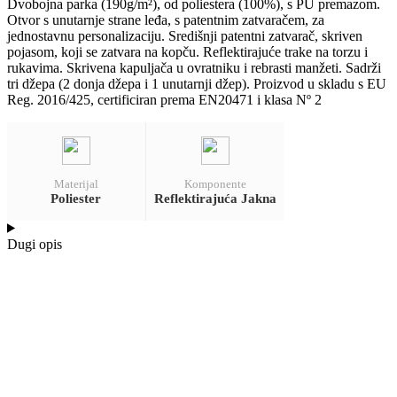
Dvobojna parka (190g/m²), od poliestera (100%), s PU premazom.
Otvor s unutarnje strane leđa, s patentnim zatvaračem, za
jednostavnu personalizaciju. Središnji patentni zatvarač, skriven
pojasom, koji se zatvara na kopču. Reflektirajuće trake na torzu i
rukavima. Skrivena kapuljača u ovratniku i rebrasti manžeti. Sadrži
tri džepa (2 donja džepa i 1 unutarnji džep). Proizvod u skladu s EU
Reg. 2016/425, certificiran prema EN20471 i klasa Nº 2
Materijal
Komponente
Poliester
Reflektirajuća Jakna
Dugi opis