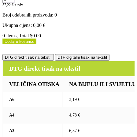
57,22
€
+ pdv
Broj odabranih proizvoda
:
0
Ukupna cijena
:
0,00
€
0 Items, Total $0.00
Dodaj u košaricu
DTG direkt tisak na tekstil
DTF digitalni tisak na tekstil
DTG direkt tisak na tekstil
VELIČINA OTISKA
NA BIJELU ILI SVIJETLU (b
A6
3,19 €
A4
4,78 €
A3
6,37 €