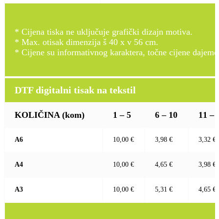
* Cijena tiska ne uključuje grafički dizajn motiva.
* Max. otisak dimenzija š 40 x v 56 cm.
* Cijene su informativnog karaktera, točne cijene dajemo
DTF digitalni tisak na tekstil
KOLIČINA
(kom)
1 – 5
6 – 10
11 – 
A6
10,00 €
3,98 €
3,32 €
A4
10,00 €
4,65 €
3,98 €
A3
10,00 €
5,31 €
4,65 €