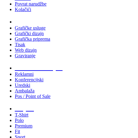
Povrat narudžbe
Kolačići
Usluge
Grafičke usluge
Grafički dizajn
Grafička priprema
Tisak
Web dizajn
Graviranje
Tiskani materijali
Reklamni
Konferencijski
Uredski
Ambalaža
Pos / Point of Sale
Majice
T-Shirt
Polo
Premium
Fit
Sport