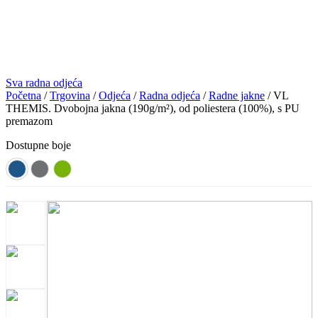
Sva radna odjeća
Početna
/
Trgovina
/
Odjeća
/
Radna odjeća
/
Radne jakne
/ VL
THEMIS. Dvobojna jakna (190g/m²), od poliestera (100%), s PU
premazom
Dostupne boje