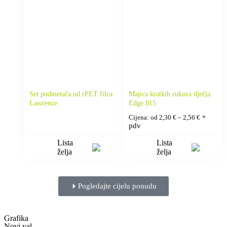
Set podmetača od rPET filca
Majica kratkih rukava dječja
Lawrence
Edge 815
+
Cijena: od
2,30
€
–
2,56
€
pdv
Lista
Lista
želja
želja
Pogledajte cijelu ponudu
Grafika
Novi val