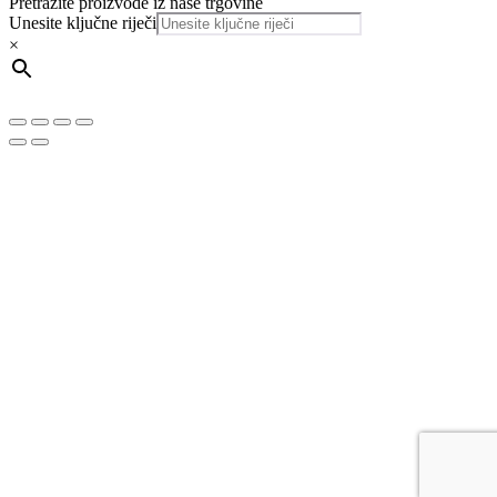
Pretražite proizvode iz naše trgovine
Unesite ključne riječi
×