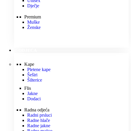
Unisex
Dječje
Premium
Muške
Ženske
ODJEĆA
Kape
Pletene kape
Šeširi
Šilterice
Flis
Jakne
Dodaci
Radna odjeća
Radni prsluci
Radne hlače
Radne jakne
Radne majice