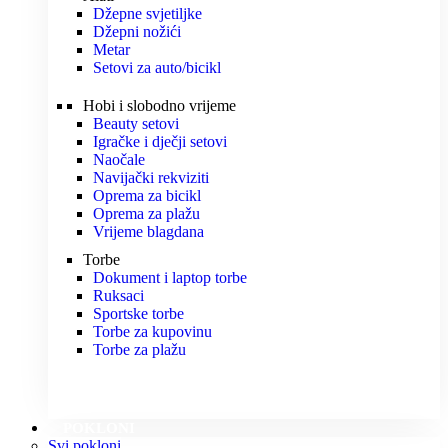
Džepne svjetiljke
Džepni nožići
Metar
Setovi za auto/bicikl
Hobi i slobodno vrijeme
Beauty setovi
Igračke i dječji setovi
Naočale
Navijački rekviziti
Oprema za bicikl
Oprema za plažu
Vrijeme blagdana
Torbe
Dokument i laptop torbe
Ruksaci
Sportske torbe
Torbe za kupovinu
Torbe za plažu
POKLONI
Svi pokloni