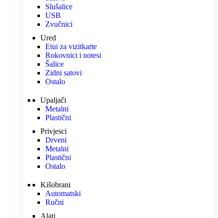
Slušalice
USB
Zvučnici
Ured
Etui za vizitkarte
Rokovnici i notesi
Šalice
Zidni satovi
Ostalo
Upaljači
Metalni
Plastični
Privjesci
Drveni
Metalni
Plastični
Ostalo
Kišobrani
Automatski
Ručni
Alati