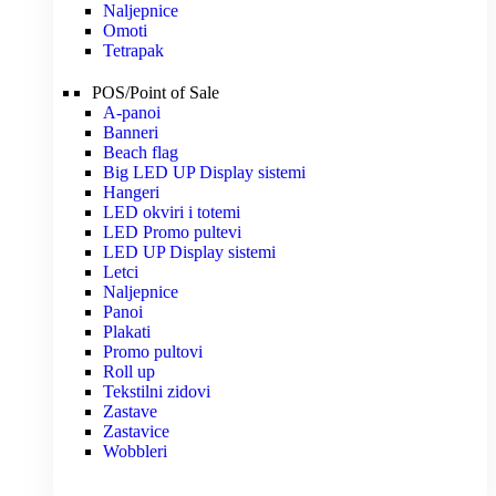
Naljepnice
Omoti
Tetrapak
POS/Point of Sale
A-panoi
Banneri
Beach flag
Big LED UP Display sistemi
Hangeri
LED okviri i totemi
LED Promo pultevi
LED UP Display sistemi
Letci
Naljepnice
Panoi
Plakati
Promo pultovi
Roll up
Tekstilni zidovi
Zastave
Zastavice
Wobbleri