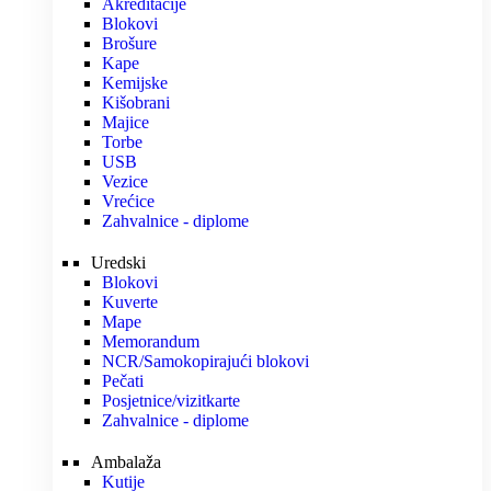
Akreditacije
Blokovi
Brošure
Kape
Kemijske
Kišobrani
Majice
Torbe
USB
Vezice
Vrećice
Zahvalnice - diplome
Uredski
Blokovi
Kuverte
Mape
Memorandum
NCR/Samokopirajući blokovi
Pečati
Posjetnice/vizitkarte
Zahvalnice - diplome
Ambalaža
Kutije