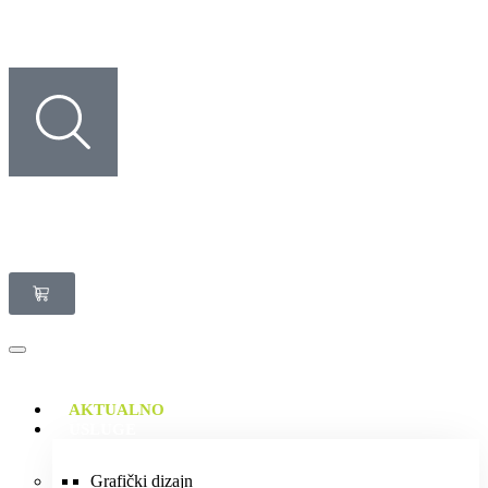
0
AKTUALNO
USLUGE
Grafički dizajn