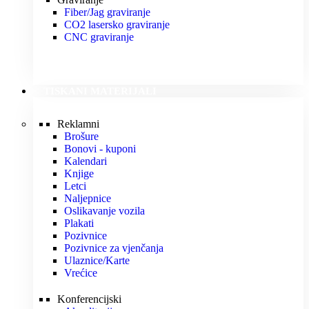
Fiber/Jag graviranje
CO2 lasersko graviranje
CNC graviranje
TISKANI MATERIJALI
Reklamni
Brošure
Bonovi - kuponi
Kalendari
Knjige
Letci
Naljepnice
Oslikavanje vozila
Plakati
Pozivnice
Pozivnice za vjenčanja
Ulaznice/Karte
Vrećice
Konferencijski