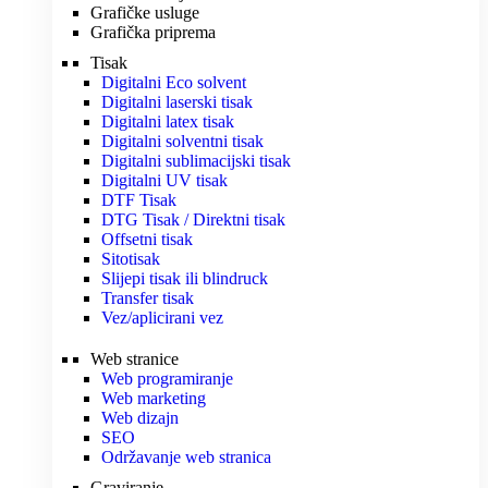
Grafičke usluge
Grafička priprema
Tisak
Digitalni Eco solvent
Digitalni laserski tisak
Digitalni latex tisak
Digitalni solventni tisak
Digitalni sublimacijski tisak
Digitalni UV tisak
DTF Tisak
DTG Tisak / Direktni tisak
Offsetni tisak
Sitotisak
Slijepi tisak ili blindruck
Transfer tisak
Vez/aplicirani vez
Web stranice
Web programiranje
Web marketing
Web dizajn
SEO
Održavanje web stranica
Graviranje