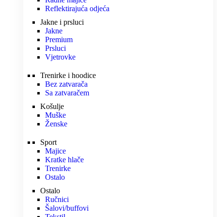
Reflektirajuća odjeća
Jakne i prsluci
Jakne
Premium
Prsluci
Vjetrovke
Trenirke i hoodice
Bez zatvarača
Sa zatvaračem
Košulje
Muške
Ženske
Sport
Majice
Kratke hlače
Trenirke
Ostalo
Ostalo
Ručnici
Šalovi/buffovi
Tekstil