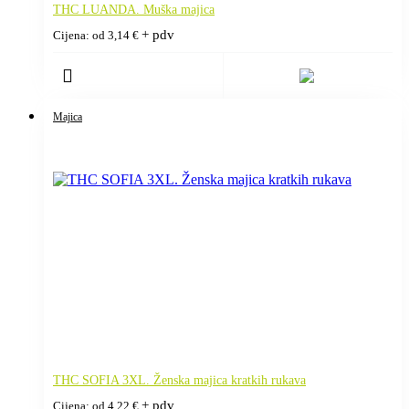
THC LUANDA. Muška majica
+ pdv
Cijena: od
3,14
€
Majica
THC SOFIA 3XL. Ženska majica kratkih rukava
+ pdv
Cijena: od
4,22
€