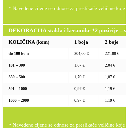
* Navedene cijene se odnose za preslikače veličine koje pr
DEKORACIJA stakla i keramike *2 pozicije – sito 
KOLIČINA (kom)
1 boja
2 boje
do 100 kom
204,00 €
221,00 €
101 – 300
1,87 €
2,04 €
350 – 500
1,70 €
1,87 €
501 – 1000
0,97 €
1,19 €
1000 – 2000
0,97 €
1,19 €
* Navedene cijene se odnose za preslikače veličine koje pr