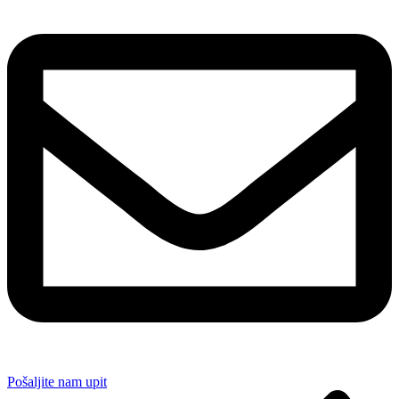
Pošaljite nam upit