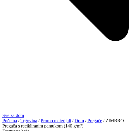
Sve za dom
Početna
/
Trgovina
/
Promo materijali
/
Dom
/
Pregače
/ ZIMBRO.
Pregača s recikliranim pamukom (140 g/m²)