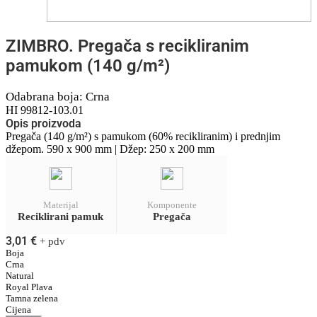
ZIMBRO. Pregača s recikliranim
pamukom (140 g/m²)
Odabrana boja: Crna
HI 99812-103.01
Opis proizvoda
Pregača (140 g/m²) s pamukom (60% recikliranim) i prednjim
džepom. 590 x 900 mm | Džep: 250 x 200 mm
Materijal
Komponente
Reciklirani pamuk
Pregača
3,01
€
+ pdv
Boja
Crna
Natural
Royal Plava
Tamna zelena
Cijena