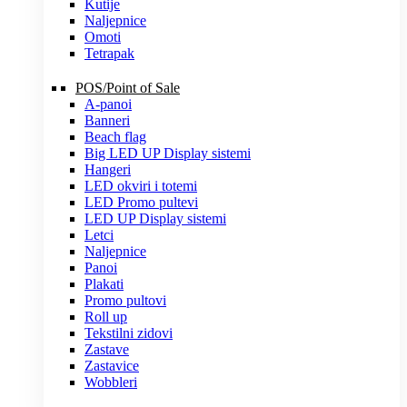
Kutije
Naljepnice
Omoti
Tetrapak
POS/Point of Sale
A-panoi
Banneri
Beach flag
Big LED UP Display sistemi
Hangeri
LED okviri i totemi
LED Promo pultevi
LED UP Display sistemi
Letci
Naljepnice
Panoi
Plakati
Promo pultovi
Roll up
Tekstilni zidovi
Zastave
Zastavice
Wobbleri