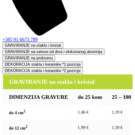
+385 91 6673 789
GRAVIRANJE na staklo i kristal
GRAVIRANJE na setove od drva i eloksiranog aluminija
GRAVIRANJE na prokrumu
DEKORACIJA stakla i keramike *1 pozicija
DEKORACIJA stakla i keramike *2 pozicije
GRAVIRANJE na staklo i kristal
DIMENZIJA GRAVURE
do 25 kom
25 – 100
2
1,46 €
1,19 €
do 4 c
m
2
1,99 €
1,59 €
do 12 c
m