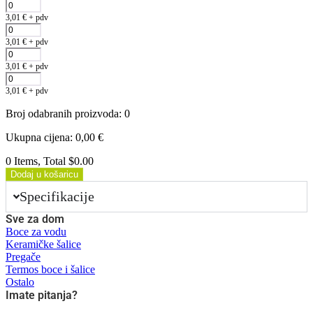
3,01
€
+ pdv
3,01
€
+ pdv
3,01
€
+ pdv
3,01
€
+ pdv
Broj odabranih proizvoda
:
0
Ukupna cijena
:
0,00
€
0 Items, Total $0.00
Dodaj u košaricu
Specifikacije
Sve za dom
Boce za vodu
Keramičke šalice
Pregače
Termos boce i šalice
Ostalo
Imate pitanja?