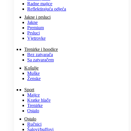
Radne majice
Reflektirajuća odjeća
Jakne i prsluci
Jakne
Premium
Prsluci
Vjetrovke
Trenirke i hoodice
Bez zatvarača
Sa zatvaračem
Košulje
Muške
Ženske
Sport
Majice
Kratke hlače
Trenirke
Ostalo
Ostalo
Ručnici
Šalovi/buffovi