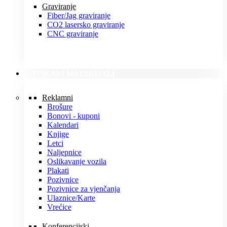
Graviranje
Fiber/Jag graviranje
CO2 lasersko graviranje
CNC graviranje
TISKANI MATERIJALI
Reklamni
Brošure
Bonovi - kuponi
Kalendari
Knjige
Letci
Naljepnice
Oslikavanje vozila
Plakati
Pozivnice
Pozivnice za vjenčanja
Ulaznice/Karte
Vrećice
Konferencijski