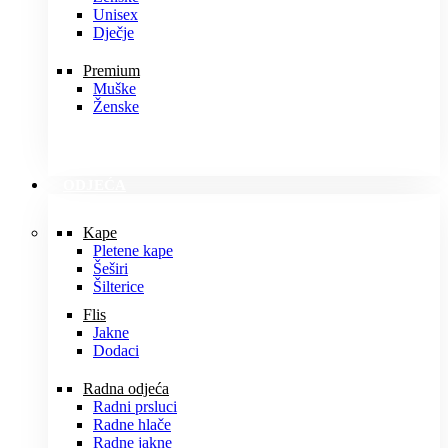
Unisex
Dječje
Premium
Muške
Ženske
ODJEĆA
Kape
Pletene kape
Šeširi
Šilterice
Flis
Jakne
Dodaci
Radna odjeća
Radni prsluci
Radne hlače
Radne jakne