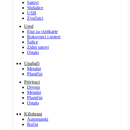
Satovi
Slušalice
USB
Zvučnici
Ured
Etui za vizitkarte
Rokovnici i notesi
Šalice
Zidni satovi
Ostalo
Upaljači
Metalni
Plastični
Privjesci
Drveni
Metalni
Plastični
Ostalo
Kišobrani
Automatski
Ručni