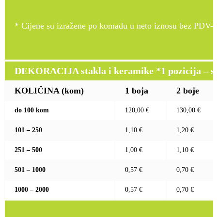
* Cijene su izražene po komadu u neto iznosu bez PDV-a
DEKORACIJA stakla i keramike *1 pozicija – sito
KOLIČINA (kom)
1 boja
2 boje
do 100 kom
120,00 €
130,00 €
101 – 250
1,10 €
1,20 €
251 – 500
1,00 €
1,10 €
501 – 1000
0,57 €
0,70 €
1000 – 2000
0,57 €
0,70 €