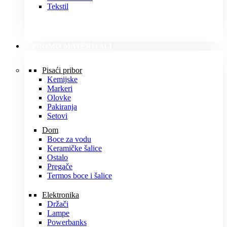
Tekstil
PROMO MATERIJALI
Pisaći pribor
Kemijske
Markeri
Olovke
Pakiranja
Setovi
Dom
Boce za vodu
Keramičke šalice
Ostalo
Pregače
Termos boce i šalice
Elektronika
Držači
Lampe
Powerbanks