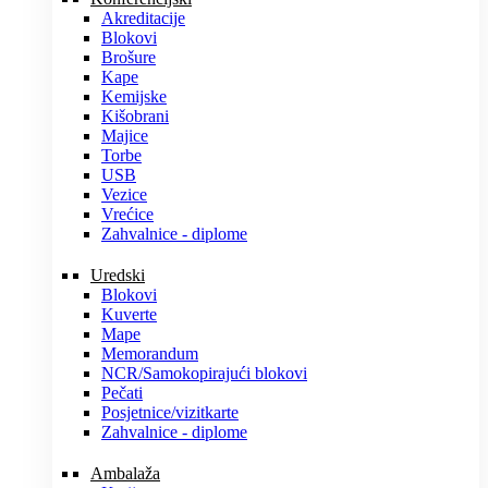
Akreditacije
Blokovi
Brošure
Kape
Kemijske
Kišobrani
Majice
Torbe
USB
Vezice
Vrećice
Zahvalnice - diplome
Uredski
Blokovi
Kuverte
Mape
Memorandum
NCR/Samokopirajući blokovi
Pečati
Posjetnice/vizitkarte
Zahvalnice - diplome
Ambalaža