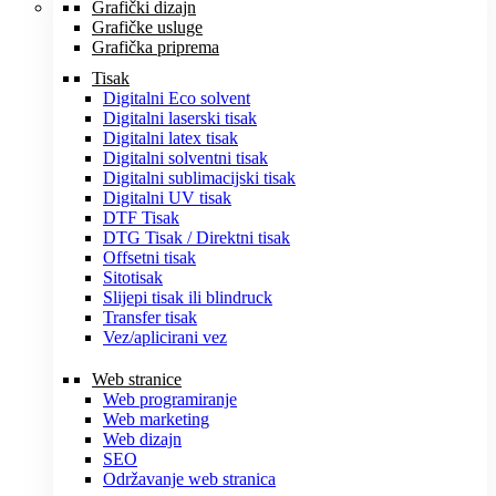
Grafički dizajn
Grafičke usluge
Grafička priprema
Tisak
Digitalni Eco solvent
Digitalni laserski tisak
Digitalni latex tisak
Digitalni solventni tisak
Digitalni sublimacijski tisak
Digitalni UV tisak
DTF Tisak
DTG Tisak / Direktni tisak
Offsetni tisak
Sitotisak
Slijepi tisak ili blindruck
Transfer tisak
Vez/aplicirani vez
Web stranice
Web programiranje
Web marketing
Web dizajn
SEO
Održavanje web stranica