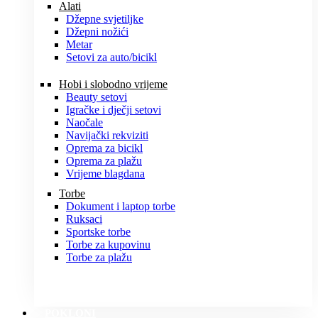
Alati
Džepne svjetiljke
Džepni nožići
Metar
Setovi za auto/bicikl
Hobi i slobodno vrijeme
Beauty setovi
Igračke i dječji setovi
Naočale
Navijački rekviziti
Oprema za bicikl
Oprema za plažu
Vrijeme blagdana
Torbe
Dokument i laptop torbe
Ruksaci
Sportske torbe
Torbe za kupovinu
Torbe za plažu
POKLONI